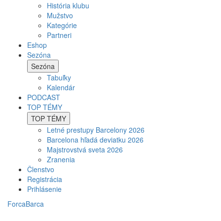
História klubu
Mužstvo
Kategórie
Partneri
Eshop
Sezóna
Sezóna
Tabuľky
Kalendár
PODCAST
TOP TÉMY
TOP TÉMY
Letné prestupy Barcelony 2026
Barcelona hľadá deviatku 2026
Majstrovstvá sveta 2026
Zranenia
Členstvo
Registrácia
Prihlásenie
ForcaBarca