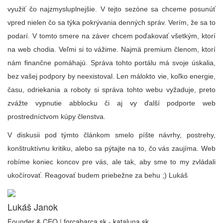
využiť čo najzmysluplnejšie. V tejto sezóne sa chceme posunúť
vpred nielen čo sa týka pokrývania denných správ. Verím, že sa to
podarí. V tomto smere na záver chcem poďakovať všetkým, ktorí
na web chodia. Veľmi si to vážime. Najmä premium členom, ktorí
nám finančne pomáhajú. Správa tohto portálu má svoje úskalia,
bez vašej podpory by neexistoval. Len málokto vie, koľko energie,
času, odriekania a roboty si správa tohto webu vyžaduje, preto
zvážte vypnutie abblocku či aj vy ďalší podporte web
prostredníctvom kúpy členstva.
V diskusii pod týmto článkom smelo píšte návrhy, postrehy,
konštruktívnu kritiku, alebo sa pýtajte na to, čo vás zaujíma. Web
robíme koniec koncov pre vás, ale tak, aby sme to my zvládali
ukočírovať. Reagovať budem priebežne za behu ;) Lukáš
Lukáš Janok
Founder & CEO | forcabarca.sk - kataluna.sk