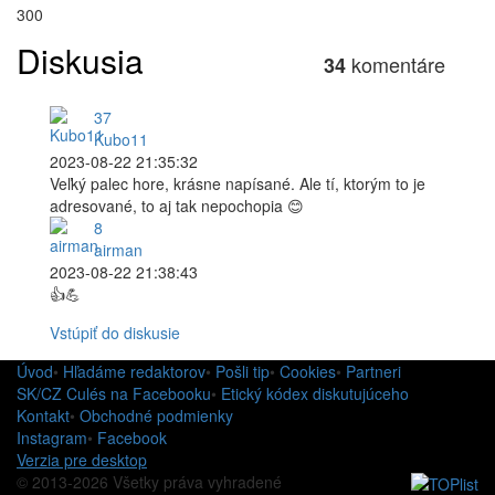
300
Diskusia
komentáre
34
37
Kubo11
2023-08-22 21:35:32
Veľký palec hore, krásne napísané. Ale tí, ktorým to je
adresované, to aj tak nepochopia 😊
8
airman
2023-08-22 21:38:43
👍💪
Vstúpiť do diskusie
Úvod
•
Hľadáme redaktorov
•
Pošli tip
•
Cookies
•
Partneri
SK/CZ Culés na Facebooku
•
Etický kódex diskutujúceho
Kontakt
•
Obchodné podmienky
Instagram
•
Facebook
Verzia pre desktop
© 2013-2026 Všetky práva vyhradené