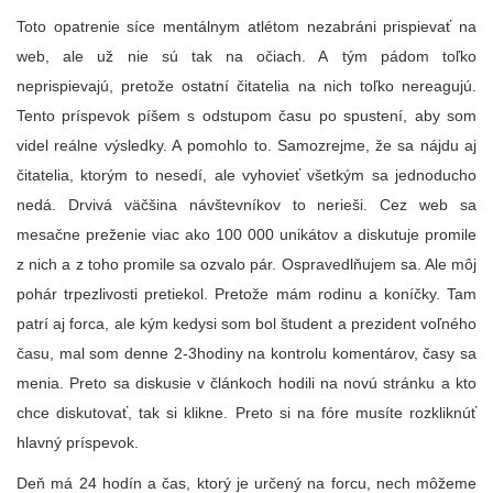
Toto opatrenie síce mentálnym atlétom nezabráni prispievať na
web, ale už nie sú tak na očiach. A tým pádom toľko
neprispievajú, pretože ostatní čitatelia na nich toľko nereagujú.
Tento príspevok píšem s odstupom času po spustení, aby som
videl reálne výsledky. A pomohlo to. Samozrejme, že sa nájdu aj
čitatelia, ktorým to nesedí, ale vyhovieť všetkým sa jednoducho
nedá. Drvivá väčšina návštevníkov to nerieši. Cez web sa
mesačne preženie viac ako 100 000 unikátov a diskutuje promile
z nich a z toho promile sa ozvalo pár. Ospravedlňujem sa. Ale môj
pohár trpezlivosti pretiekol. Pretože mám rodinu a koníčky. Tam
patrí aj forca, ale kým kedysi som bol študent a prezident voľného
času, mal som denne 2-3hodiny na kontrolu komentárov, časy sa
menia. Preto sa diskusie v článkoch hodili na novú stránku a kto
chce diskutovať, tak si klikne. Preto si na fóre musíte rozkliknúť
hlavný príspevok.
Deň má 24 hodín a čas, ktorý je určený na forcu, nech môžeme