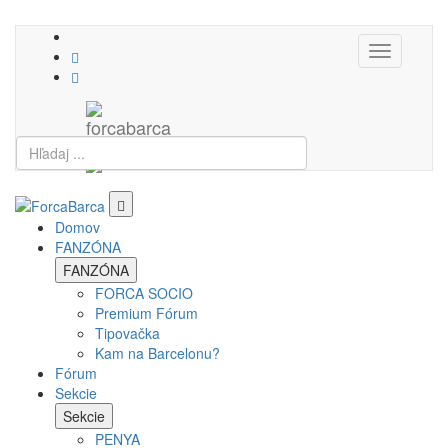
Toggle
navigation
Domov
FANZÓNA
FANZÓNA
FORCA SOCIO
Premium Fórum
Tipovačka
Kam na Barcelonu?
Fórum
Sekcie
Sekcie
PENYA