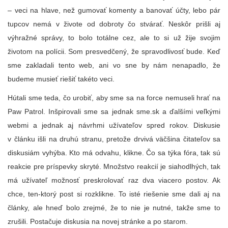
– veci na hlave, než gumovať komenty a banovať účty, lebo pár
tupcov nemá v živote od dobroty čo stvárať. Neskôr prišli aj
výhražné správy, to bolo totálne cez, ale to si už žije svojim
životom na polícii. Som presvedčený, že spravodlivosť bude. Keď
sme zakladali tento web, ani vo sne by nám nenapadlo, že
budeme musieť riešiť takéto veci.
Hútali sme teda, čo urobiť, aby sme sa na force nemuseli hrať na
Paw Patrol. Inšpirovali sme sa jednak sme.sk a ďalšími veľkými
webmi a jednak aj návrhmi užívateľov spred rokov. Diskusie
v článku išli na druhú stranu, pretože drvivá väčšina čitateľov sa
diskusiám vyhýba. Kto má odvahu, klikne. Čo sa týka fóra, tak sú
reakcie pre príspevky skryté. Množstvo reakcií je siahodlhých, tak
má užívateľ možnosť preskrolovať raz dva viacero postov. Ak
chce, ten-ktorý post si rozklikne. To isté riešenie sme dali aj na
články, ale hneď bolo zrejmé, že to nie je nutné, takže sme to
zrušili. Postačuje diskusia na novej stránke a po starom.