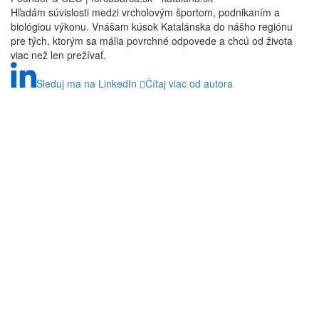
Hľadám súvislosti medzi vrcholovým športom, podnikaním a
biológiou výkonu. Vnášam kúsok Katalánska do nášho regiónu
pre tých, ktorým sa mália povrchné odpovede a chcú od života
viac než len prežívať.
Sleduj ma na LinkedIn
Čítaj viac od autora