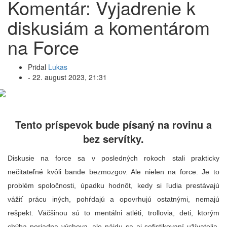
Komentár: Vyjadrenie k
diskusiám a komentárom
na Force
Pridal
Lukas
-
22. august 2023, 21:31
Tento príspevok bude písaný na rovinu a
bez servítky.
Diskusie na force sa v posledných rokoch stali prakticky
nečitateľné kvôli bande bezmozgov. Ale nielen na force. Je to
problém spoločnosti, úpadku hodnôt, kedy si ľudia prestávajú
vážiť prácu iných, pohŕdajú a opovrhujú ostatnými, nemajú
rešpekt. Väčšinou sú to mentálni atléti, trollovia, deti, ktorým
chýba poriadna výchova, ale nájdu sa aj sofistikovaní užívatelia,