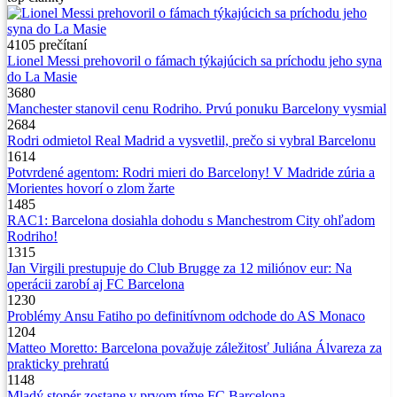
4105
prečítaní
Lionel Messi prehovoril o fámach týkajúcich sa príchodu jeho syna
do La Masie
3680
Manchester stanovil cenu Rodriho. Prvú ponuku Barcelony vysmial
2684
Rodri odmietol Real Madrid a vysvetlil, prečo si vybral Barcelonu
1614
Potvrdené agentom: Rodri mieri do Barcelony! V Madride zúria a
Morientes hovorí o zlom žarte
1485
RAC1: Barcelona dosiahla dohodu s Manchestrom City ohľadom
Rodriho!
1315
Jan Virgili prestupuje do Club Brugge za 12 miliónov eur: Na
operácii zarobí aj FC Barcelona
1230
Problémy Ansu Fatiho po definitívnom odchode do AS Monaco
1204
Matteo Moretto: Barcelona považuje záležitosť Juliána Álvareza za
prakticky prehratú
1148
Mladý stopér zostane v prvom tíme FC Barcelona