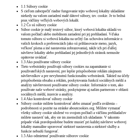
1.1 Súbory cookie
S cieľom zabezpečiť riadne fungovanie tejto webovej lokality ukladáme
niekedy na vašom zariadení malé dátové súbory, tzv. cookie. Je to bežná
prax väčšiny veľkých webových lokalít.
1.2 Čo sú súbory cookie
Súbor cookie je malý textový súbor, ktorý webová lokalita ukladá vo
vašom počítači alebo mobilnom zariadení pri jej prehliadaní. Vďaka
tomuto súboru si webová lokalita na určitý čas uchováva informácie o
vašich krokoch a preferenciách (ako sú prihlasovacie meno, jazyk,
veľkosť písma a iné nastavenia zobrazovania), takže ich pri ďalšej
návšteve lokality alebo prehliadaní jej jednotlivých stránok nemusíte
opätovne uvádzať.
1.3 Ako používame súbory cookie
Tieto webstránky používajú súbory cookies na zapamätanie si
použivateľských nastavení, pre lepšie prispôsobenie reklám záujmom
návštevníkov a pre nevyhnutnú funkcionalitu webstránok. Taktiež na účely
prispôsobenia obsahu a reklám, poskytovania funkcií sociálnych médií a
analýzy návštevnosti používame súbory cookie. Informácie o tom, ako
používate naše webové stránky, poskytujeme aj našim partnerom v oblasti
sociálnych médií, inzercie a analýzy.
1.4 Ako kontrolovať súbory cookie
Súbory cookie môžete kontrolovať alebo zmazať podľa uváženia –
podrobnosti si pozrite na stránke aboutcookies.org. Môžete vymazať
všetky súbory cookie uložené vo svojom počítači a väčšinu prehliadačov
môžete nastaviť tak, aby ste im znemožnili ich ukladanie. V takomto
prípade však pravdepodobne budete musieť pri každej návšteve webovej
lokality manuálne upravovať niektoré nastavenia a niektoré služby a
funkcie nebudú fungovať.
1.5 Ako odmietnuť používanie súborov cookie