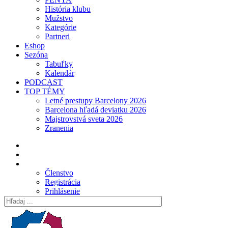
História klubu
Mužstvo
Kategórie
Partneri
Eshop
Sezóna
Tabuľky
Kalendár
PODCAST
TOP TÉMY
Letné prestupy Barcelony 2026
Barcelona hľadá deviatku 2026
Majstrovstvá sveta 2026
Zranenia
Členstvo
Registrácia
Prihlásenie