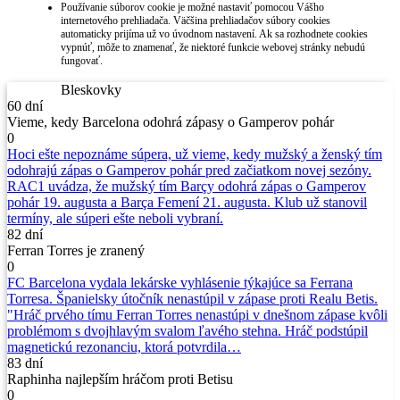
Používanie súborov cookie je možné nastaviť pomocou Vášho
internetového prehliadača. Väčšina prehliadačov súbory cookies
automaticky prijíma už vo úvodnom nastavení. Ak sa rozhodnete cookies
vypnúť, môže to znamenať, že niektoré funkcie webovej stránky nebudú
fungovať.
Bleskovky
60 dní
Vieme, kedy Barcelona odohrá zápasy o Gamperov pohár
0
Hoci ešte nepoznáme súpera, už vieme, kedy mužský a ženský tím
odohrajú zápas o Gamperov pohár pred začiatkom novej sezóny.
RAC1 uvádza, že mužský tím Barçy odohrá zápas o Gamperov
pohár 19. augusta a Barça Femení 21. augusta. Klub už stanovil
termíny, ale súperi ešte neboli vybraní.
82 dní
Ferran Torres je zranený
0
FC Barcelona vydala lekárske vyhlásenie týkajúce sa Ferrana
Torresa. Španielsky útočník nenastúpil v zápase proti Realu Betis.
"Hráč prvého tímu Ferran Torres nenastúpi v dnešnom zápase kvôli
problémom s dvojhlavým svalom ľavého stehna. Hráč podstúpil
magnetickú rezonanciu, ktorá potvrdila…
83 dní
Raphinha najlepším hráčom proti Betisu
0