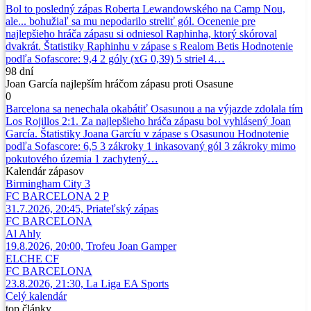
Bol to posledný zápas Roberta Lewandowského na Camp Nou,
ale... bohužiaľ sa mu nepodarilo streliť gól. Ocenenie pre
najlepšieho hráča zápasu si odniesol Raphinha, ktorý skóroval
dvakrát. Štatistiky Raphinhu v zápase s Realom Betis Hodnotenie
podľa Sofascore: 9,4 2 góly (xG 0,39) 5 striel 4…
98 dní
Joan García najlepším hráčom zápasu proti Osasune
0
Barcelona sa nenechala okabátiť Osasunou a na výjazde zdolala tím
Los Rojillos 2:1. Za najlepšieho hráča zápasu bol vyhlásený Joan
García. Štatistiky Joana Garcíu v zápase s Osasunou Hodnotenie
podľa Sofascore: 6,5 3 zákroky 1 inkasovaný gól 3 zákroky mimo
pokutového územia 1 zachytený…
Kalendár
zápasov
Birmingham City
3
FC BARCELONA
2 P
31.7.2026, 20:45, Priateľský zápas
FC BARCELONA
Al Ahly
19.8.2026, 20:00, Trofeu Joan Gamper
ELCHE CF
FC BARCELONA
23.8.2026, 21:30, La Liga EA Sports
Celý kalendár
top
články