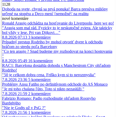
1128
Dohoda na svete, chystá sa prvá ponuka! Barça presúva milióny
určené na stopéra a Deco mení \'nemožné\' na realitu
nové
komentáre
Ronald Araujo odchádza na hosťovanie do Liverpoolu, here we go!
"Arauja som mal rád. Fyzicky to je neskutočné zviera. Ale takticky
bol vždy v lese. Pri van Dijkovi…"
8.8.2026 07:13
3
komentárov
Prípadný prestup Rodriho by mohol otvoriť dvere k odchodu
hráčom zo stredu poľa Barcelony
"Co ten araujo ? Snad budeme my rozhodovat na konci hostovania
"
8.8.2026 05:49
16
komentárov
RAC1: Barcelona dosiahla dohodu s Manchestrom City ohľadom
Rodriho!
"50 je celkom dobra cena. Friško kym si to nerozmyslia"
7.8.2026 23:36
5
komentárov
Problémy Ansu Fatiho po definitívnom odchode do AS Monaco
"Je mi toho chalana ľúto. Toto si nikto nezaslúži "
7.8.2026 21:59
2
komentárov
Fabrizio Romano: Padlo rozhodnutie ohľadom Roonyho
Bardghjiho
"Nie je Godts už v PsG ?"
7.8.2026 21:56
1
komentárov