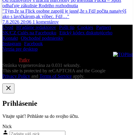
Od rozhovorov s hráčmi Barcelony po telefonát Flicka – Sport
odhaľuje zákulisie Rodriho rozhodnutia
"Tým,že sa Flick osobne zapojil je jasné,že s FdJ počita nanajvýš
ako s lavičkárom,ak vôbec. FdJ…"
7.8.2026 20:06
1
komentárov
Úvod
•
Hľadáme redaktorov
•
Pošli tip
•
Cookies
•
Partneri
SK/CZ Culés na Facebooku
•
Etický kódex diskutujúceho
Kontakt
•
Obchodné podmienky
Instagram
•
Facebook
Verzia pre desktop
© 2013-2026 Všetky práva vyhradené
Vytvoril
Patky
Stránka vygenerována za 0.031 sekundy.
This site is protected by reCAPTCHA and the Google
Privacy Policy
and
Terms of Service
apply.
Prihlásenie
Vitajte späť! Prihláste sa do svojho účtu.
Nick