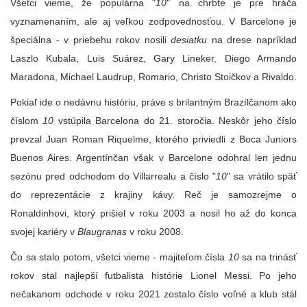
Všetci vieme, že populárna "
10
" na chrbte je pre hráča
vyznamenaním, ale aj veľkou zodpovednosťou. V Barcelone je
špeciálna - v priebehu rokov nosili
desiatku
na drese napríklad
Laszlo Kubala, Luis Suárez, Gary Lineker, Diego Armando
Maradona, Michael Laudrup, Romario, Christo Stoičkov a Rivaldo.
Pokiaľ ide o nedávnu históriu, práve s brilantným Brazílčanom ako
číslom
10
vstúpila Barcelona do 21. storočia. Neskôr jeho číslo
prevzal Juan Roman Riquelme, ktorého priviedli z Boca Juniors
Buenos Aires. Argentínčan však v Barcelone odohral len jednu
sezónu pred odchodom do Villarrealu a číslo "
10
" sa vrátilo späť
do reprezentácie z krajiny kávy. Reč je samozrejme o
Ronaldinhovi, ktorý prišiel v roku 2003 a nosil ho až do konca
svojej kariéry v
Blaugranas
v roku 2008.
Čo sa stalo potom, všetci vieme - majiteľom čísla
10
sa na trinásť
rokov stal najlepší futbalista histórie Lionel Messi. Po jeho
nečakanom odchode v roku 2021 zostalo číslo voľné a klub stál