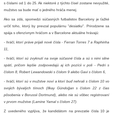
s číslami od 1 do 25. Ak niektoré z týchto čísel zostane nevyužité,
mužstvo sa bude mať o jedného hráča menej.
Ako sa zdá, spomedzi súčasných futbalistov Barcelony je ťažké
určiť toho, ktorý by prevzal populárnu "
desiatku
". Prirodzene sa
spája s ofenzívnym hráčom a v Barcelone aktuálne hrávajú:
- hráči, ktorí práve prijali nové čísla - Ferran Torres 7 a Raphinha
11,
- hráči, ktorí sú zvyknutí na svoje súčasné čísla a sú s nimi silne
spätí, pričom lepšie zodpovedajú aj ich pozícii v poli - Pedri s
číslom 8, Robert Lewandowski s číslom 9 alebo Gavi s číslom 6,
- hráči, ktorí sú v mužstve noví a ktorí buď nehrali s číslom 10 vo
svojich bývalých tímoch (Ilkay Gündoğan s číslom 22 z čias
pôsobenia v Borussii Dortmund), alebo nie sú vôbec registrovaní
v prvom mužstve (Lamine Yamal s číslom 27).
Z uvedeného vyplýva, že kandidátom na prevzatie čísla 10 je