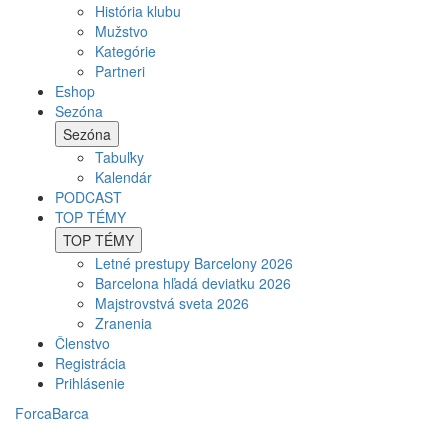
História klubu
Mužstvo
Kategórie
Partneri
Eshop
Sezóna
Sezóna
Tabuľky
Kalendár
PODCAST
TOP TÉMY
TOP TÉMY
Letné prestupy Barcelony 2026
Barcelona hľadá deviatku 2026
Majstrovstvá sveta 2026
Zranenia
Členstvo
Registrácia
Prihlásenie
ForcaBarca