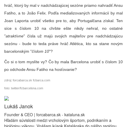
hráč, ktorý by mal v nadchádzajúcej sezóne priamo nahradiť Ansu
Fatiho, a to João Felix. Podľa medializovaných informácií by mal
Joan Laporta urobiť všetko pre to, aby Portugalčana získal. Ten
síce s číslom 10 na chrbte ešte nikdy nehral, no ostatné
"
atraktívne
" čísla už majú svojich majiteľov pre nadchádzajúcu
sezónu - bude to teda práve hráč Atlética, kto sa stane novým
barcelonským "
číslom 10
"?
Čo si o tom myslíte vy? Čo by mala Barcelona urobiť s číslom 10
po odchode Ansu Fatiho na hosťovanie?
zdroj: forcabarca.sk fcbarca.com
foto: twitter/fcbarcelona.com
Lukáš Janok
Founder & CEO | forcabarca.sk - kataluna.sk
Hľadám súvislosti medzi vrcholovým športom, podnikaním a
biológiou výkonu. Vnášam kúsok Katalánska do nášho regiónu