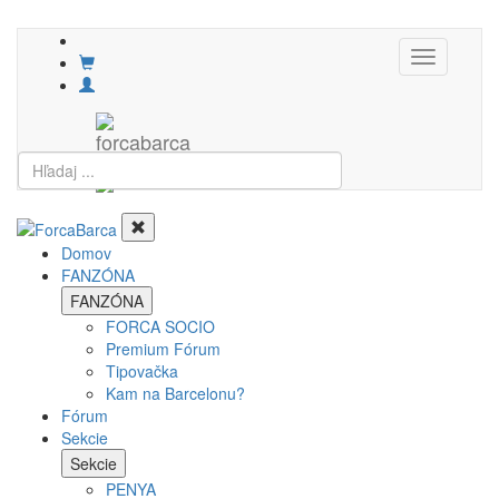
Toggle
navigation
Domov
FANZÓNA
FANZÓNA
FORCA SOCIO
Premium Fórum
Tipovačka
Kam na Barcelonu?
Fórum
Sekcie
Sekcie
PENYA