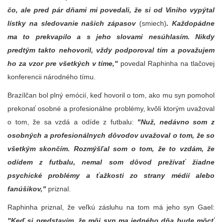
čo, ale pred pár dňami mi povedali, že si od Viniho vypýtal
lístky na sledovanie našich zápasov
(smiech)
. Každopádne
ma to prekvapilo a s jeho slovami nesúhlasím. Nikdy
predtým takto nehovoril, vždy podporoval tím a považujem
ho za vzor pre všetkých v tíme,"
povedal Raphinha na tlačovej
konferencii národného tímu.
Brazílčan bol plný emócií, keď hovoril o tom, ako mu syn pomohol
prekonať osobné a profesionálne problémy, kvôli ktorým uvažoval
o tom, že sa vzdá a odíde z futbalu:
"Nuž, nedávno som z
osobných a profesionálnych dôvodov uvažoval o tom, že so
všetkým skončím. Rozmýšľal som o tom, že to vzdám, že
odídem z futbalu, nemal som dôvod prežívať žiadne
psychické problémy a ťažkosti zo strany médií alebo
fanúšikov,"
priznal.
Raphinha priznal, že veľkú zásluhu na tom má jeho syn Gael:
"Keď si predstavím, že môj syn ma jedného dňa bude môcť