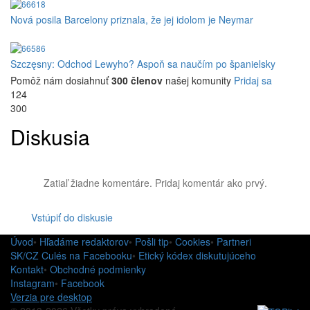
Nová posila Barcelony priznala, že jej idolom je Neymar
Szczęsny: Odchod Lewyho? Aspoň sa naučím po španielsky
Pomôž nám dosiahnuť
300 členov
našej komunity
Pridaj sa
124
300
Diskusia
Zatiaľ žiadne komentáre. Pridaj komentár ako prvý.
Vstúpiť do diskusie
Úvod
•
Hľadáme redaktorov
•
Pošli tip
•
Cookies
•
Partneri
SK/CZ Culés na Facebooku
•
Etický kódex diskutujúceho
Kontakt
•
Obchodné podmienky
Instagram
•
Facebook
Verzia pre desktop