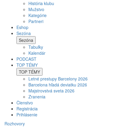
História klubu
Mužstvo
Kategórie
Partneri
Eshop
Sezóna
Sezóna
Tabuľky
Kalendár
PODCAST
TOP TÉMY
TOP TÉMY
Letné prestupy Barcelony 2026
Barcelona hľadá deviatku 2026
Majstrovstvá sveta 2026
Zranenia
Členstvo
Registrácia
Prihlásenie
Rozhovory