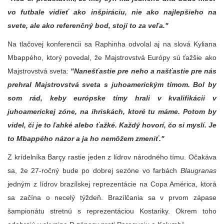
vo futbale vidieť ako inšpiráciu, nie ako najlepšieho na
svete, ale ako referenčný bod, stojí to za veľa."
Na tlačovej konferencii sa Raphinha odvolal aj na slová Kyliana
Mbappého, ktorý povedal, že Majstrovstvá Európy sú ťažšie ako
Majstrovstvá sveta:
"Nanešťastie pre neho a našťastie pre nás
prehral Majstrovstvá sveta s juhoamerickým tímom. Bol by
som rád, keby európske tímy hrali v kvalifikácii v
juhoamerickej zóne, na ihriskách, ktoré tu máme. Potom by
videl, či je to ľahké alebo ťažké. Každý hovorí, čo si myslí. Je
to Mbappého názor a ja ho nemôžem zmeniť."
Z krídelníka Barçy rastie jeden z lídrov národného tímu. Očakáva
sa, že 27-ročný bude po dobrej sezóne vo farbách
Blaugranas
jedným z lídrov brazílskej reprezentácie na Copa América, ktorá
sa začína o necelý týždeň. Brazílčania sa v prvom zápase
šampionátu stretnú s reprezentáciou Kostariky. Okrem toho