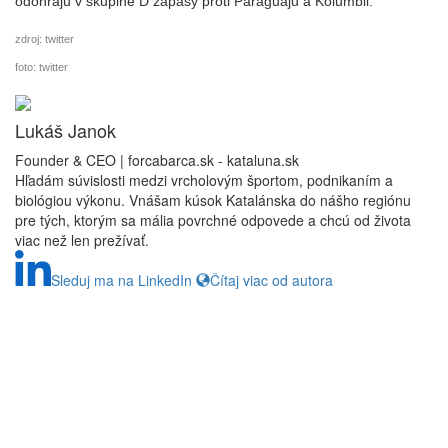
odohrajú v skupine D zápasy proti Paraguaju a Kolumbii.
zdroj: twitter
foto: twitter
Lukáš Janok
Founder & CEO | forcabarca.sk - kataluna.sk
Hľadám súvislosti medzi vrcholovým športom, podnikaním a
biológiou výkonu. Vnášam kúsok Katalánska do nášho regiónu
pre tých, ktorým sa mália povrchné odpovede a chcú od života
viac než len prežívať.
Sleduj ma na LinkedIn
Čítaj viac od autora