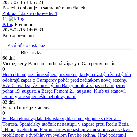
2025-02-15 13:55:21
Poslední dobou je tu samý prémium článek
Zobraziť dalšie odpovede:
4
11
K1ng
Premium
2025-02-15 14:05:31
Kup si premium
Vstúpiť do diskusie
Bleskovky
60 dní
Vieme, kedy Barcelona odohrá zápasy o Gamperov pohár
0
Hoci ešte nepoznáme súpera, už vieme, kedy mužský a ženský tím
odohrajú zápas o Gamperov pohár pred začiatkom novej sezóny.
RAC1 uvádza, že mužský tím Barçy odohrá zápas o Gamperov
pohár 19. augusta a Barça Femení 21. augusta. Klub už stanovil
termíny, ale súperi ešte neboli vybraní.
83 dní
Ferran Torres je zranený
0
FC Barcelona vydala lekárske vyhlásenie týkajúce sa Ferrana
Torresa. Španielsky útočník nenastúpil v zápase proti Realu Betis.
"Hráč prvého tímu Ferran Torres nenastúpi v dnešnom zápase kvôli
problémom s dvojhlavým svalom ľavého stehna. Hráč podstúpil