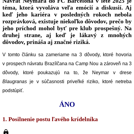
Návrat Neymara do FC Barcelona v lete 2025 je
téma, ktorá vyvoláva veľa emócií a diskusií. Aj
keď jeho kariéra v posledných rokoch nebola
rozprávková, existuje niekoľko dôvodov, prečo by
jeho príchod mohol byť pre klub prospešný. Na
druhej strane, aj keď je lákavý z mnohých
dôvodov, prináša aj značné riziká.
V tomto článku sa zameriame na 3 dôvody, ktoré hovoria
v prospech návratu Brazílčana na Camp Nou a zároveň na 3
dôvody, ktoré poukazujú na to, že Neymar v drese
Blaugranas
je v súčasnosti priveľké riziko, ktoré netreba
podstúpiť.
ÁNO
1. Posilnenie postu ľavého krídelníka