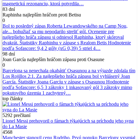
magnetickú rezonanciu, ktorá potvrdila…
83 dní
Raphinha najlepším hráčom proti Betisu
0
Bol to posledný zápas Roberta Lewandowského na Camp Nou,
ale... bohužiaľ sa mu nepodarilo streliť gól. Ocenenie pre
najlepšieho hráča zápasu si odniesol Raphinha, ktorý skóroval
dvakrát. Štatistiky Raphinhu v zápase s Realom Betis Hodnotenie
podľa Sofascore: 9,4 2 góly (xG 0,39) 5 striel 4…
98 dní
Joan García najlepším hráčom zápasu proti Osasune
0
Barcelona sa nenechala okabátiť Osasunou a na výjazde zdolala tím
Los Rojillos 2:1. Za najlepšieho hráča zápasu bol vyhlásený Joan
García. Štatistiky Joana Garcíu v zápase s Osasunou Hodnotenie
podľa Sofascore: 6,5 3 zákroky 1 inkasovaný gól 3 zákroky mimo
pokutového územia 1 zachytený…
top
články
5292
prečítaní
Lionel Messi prehovoril o fámach týkajúcich sa príchodu jeho syna
do La Masie
4568
Manchester stanovil cenu Rodriho. Prvú ponuku Barcelony vysmial