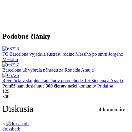
Podobné články
FC Barcelona vyjadrila sústrasť rodine Messiho po smrti Jorgeho
Messiho
Barcelona už vybrala náhradu za Ronalda Arauja
Revolúcia v skupine kapitánov po odchode Ter Stegena a Arauja
Pomôž nám dosiahnuť
300 členov
našej komunity
Pridaj sa
125
300
Diskusia
4
komentáre
5
drussbarb