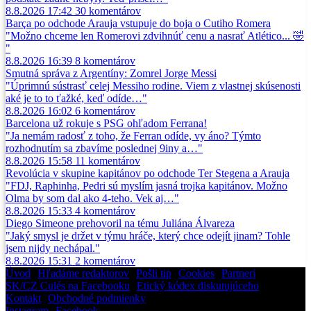
8.8.2026 17:42
30
komentárov
Barça po odchode Arauja vstupuje do boja o Cutiho Romera
"Možno chceme len Romerovi zdvihnúť cenu a nasrať Atlético... 🤣
"
8.8.2026 16:39
8
komentárov
Smutná správa z Argentíny: Zomrel Jorge Messi
"Úprimnú sústrasť celej Messiho rodine. Viem z vlastnej skúsenosti
aké je to to ťažké, keď odíde…"
8.8.2026 16:02
6
komentárov
Barcelona už rokuje s PSG ohľadom Ferrana!
"Ja nemám radosť z toho, že Ferran odíde, vy áno? Týmto
rozhodnutím sa zbavíme poslednej 9iny a…"
8.8.2026 15:58
11
komentárov
Revolúcia v skupine kapitánov po odchode Ter Stegena a Arauja
"FDJ, Raphinha, Pedri sú myslím jasná trojka kapitánov. Možno
Olma by som dal ako 4-teho. Vek aj…"
8.8.2026 15:33
4
komentárov
Diego Simeone prehovoril na tému Juliána Álvareza
"Jaký smysl je držet v týmu hráče, který chce odejít jinam? Tohle
jsem nijdy nechápal."
8.8.2026 15:31
2
komentárov
Úvod
•
Hľadáme redaktorov
•
Pošli tip
•
Cookies
•
Partneri
SK/CZ Culés na Facebooku
•
Etický kódex diskutujúceho
Kontakt
•
Obchodné podmienky
Instagram
•
Facebook