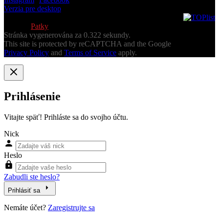
Verzia pre desktop
© 2013-2026 Všetky práva vyhradené
Vytvoril
Patky
Stránka vygenerována za 0.322 sekundy.
This site is protected by reCAPTCHA and the Google
Privacy Policy
and
Terms of Service
apply.
Prihlásenie
Vitajte späť! Prihláste sa do svojho účtu.
Nick
Heslo
Zabudli ste heslo?
Prihlásiť sa
Nemáte účet?
Zaregistrujte sa