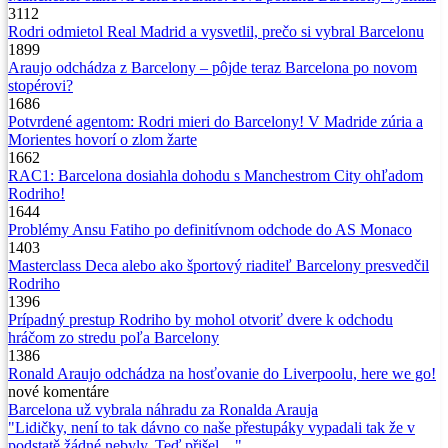
3112
Rodri odmietol Real Madrid a vysvetlil, prečo si vybral Barcelonu
1899
Araujo odchádza z Barcelony – pôjde teraz Barcelona po novom
stopérovi?
1686
Potvrdené agentom: Rodri mieri do Barcelony! V Madride zúria a
Morientes hovorí o zlom žarte
1662
RAC1: Barcelona dosiahla dohodu s Manchestrom City ohľadom
Rodriho!
1644
Problémy Ansu Fatiho po definitívnom odchode do AS Monaco
1403
Masterclass Deca alebo ako športový riaditeľ Barcelony presvedčil
Rodriho
1396
Prípadný prestup Rodriho by mohol otvoriť dvere k odchodu
hráčom zo stredu poľa Barcelony
1386
Ronald Araujo odchádza na hosťovanie do Liverpoolu, here we go!
nové
komentáre
Barcelona už vybrala náhradu za Ronalda Arauja
"Lidičky, není to tak dávno co naše přestupáky vypadali tak že v
podstatě žádné nebyly. Teď přišel…"