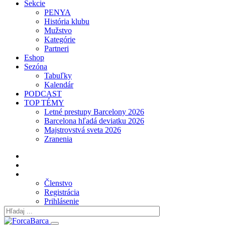
Sekcie
PENYA
História klubu
Mužstvo
Kategórie
Partneri
Eshop
Sezóna
Tabuľky
Kalendár
PODCAST
TOP TÉMY
Letné prestupy Barcelony 2026
Barcelona hľadá deviatku 2026
Majstrovstvá sveta 2026
Zranenia
Členstvo
Registrácia
Prihlásenie