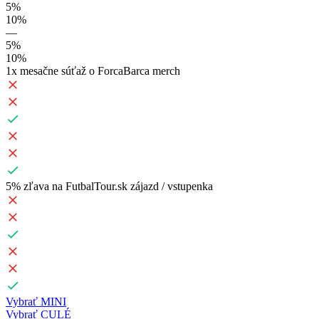
5%
10%
—
5%
10%
1x mesačne súťaž o ForcaBarca merch
5% zľava na FutbalTour.sk zájazd / vstupenka
Vybrať MINI
Vybrať CULÉ