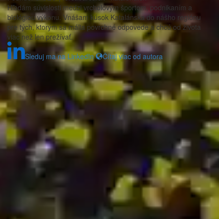
Hľadám súvislosti medzi vrcholovým športom, podnikaním a
biológiou výkonu. Vnášam kúsok Katalánska do nášho regiónu
pre tých, ktorým sa mália povrchné odpovede a chcú od života
viac než len prežívať.
Sleduj ma na LinkedIn
Čítaj viac od autora