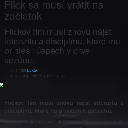
Flick sa musí vrátiť na
začiatok
Flickov tím musí znovu nájsť
intenzitu a disciplínu, ktoré mu
priniesli úspech v prvej
sezóne.
Pridal
Lukas
-
3. september 2025, 14:00
Flickov tím musí znovu nájsť intenzitu a
disciplínu, ktoré ho priviedli k úspechu.
Nie je to žiadna novinka, ale realita, s ktorou sa musel FC