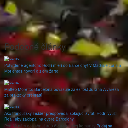
Podobné články
Potvrdené agentom: Rodri mieri do Barcelony! V Madride zúria a
Morientes hovorí o zlom žarte
Matteo Moretto: Barcelona považuje záležitosť Juliána Álvareza
za prakticky prehratú
Ako francúzsky insider predpovedal šokujúci zvrat: Rodri využil
Real, aby zaklopal na dvere Barcelony
Pomôž nám dosiahnuť
300 členov
našej komunity
Pridaj sa