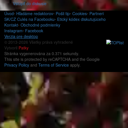
Vstúpiť do diskusie
Úvod
•
Hľadáme redaktorov
•
Pošli tip
•
Cookies
•
Partneri
SK/CZ Culés na Facebooku
•
Etický kódex diskutujúceho
Kontakt
•
Obchodné podmienky
Instagram
•
Facebook
Verzia pre desktop
© 2013-2026 Všetky práva vyhradené
Vytvoril
Patky
Stránka vygenerována za 0.371 sekundy.
This site is protected by reCAPTCHA and the Google
Privacy Policy
and
Terms of Service
apply.