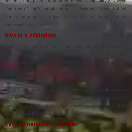
Baldeho, ktorý pri zatváraní stredu necháva bok odkrytý. Navyše,
súperi sa už lepšie adaptovali na tzv.
Flick line
. Príchod Joana
Garcíu má pomôcť k pokoju, nie sa stať trvalou poistkou pri
núdzových situáciách.
Návrat k základom
Existuje len jedno riešenie, ak chce Barça pokračovať v
ofenzívnom futbale plnom radosti bez toho, aby za to zaplatila:
musí začať odznova. Flickov tím nikdy nestaval na nekonečných
prihrávkach ani na absolútnej kontrole lopty, ale na neustálom
pocite nebezpečenstva.
Každá strata musí znamenať okamžitú reakciu: rýchlu aktiváciu
presingu, dostupovanie na hráča s loptou, starostlivé pokrytie
priestorov a ochotu spraviť krok vpred. Tento proces si treba
užívať, nie šetriť sily na ďalší útok.
Kým sa nenájde nový líder