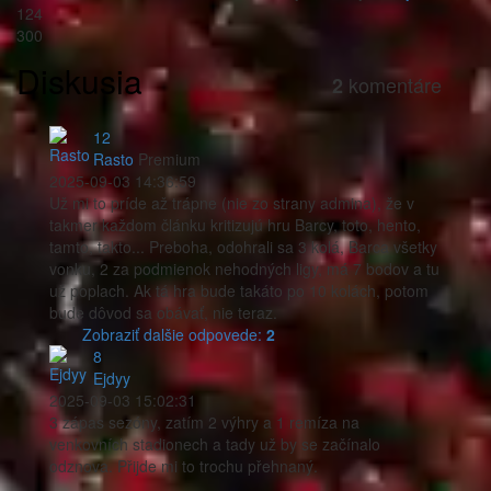
124
300
Diskusia
komentáre
2
12
Rasto
Premium
2025-09-03 14:36:59
Už mi to príde až trápne (nie zo strany admina), že v
takmer každom článku kritizujú hru Barcy, toto, hento,
tamto, takto... Preboha, odohrali sa 3 kolá, Barca všetky
vonku, 2 za podmienok nehodných ligy, má 7 bodov a tu
už poplach. Ak tá hra bude takáto po 10 kolách, potom
bude dôvod sa obávať, nie teraz.
Zobraziť dalšie odpovede:
2
8
Ejdyy
2025-09-03 15:02:31
3 zápas sezóny, zatím 2 výhry a 1 remíza na
venkovních stadionech a tady už by se začínalo
odznova. Přijde mi to trochu přehnaný.