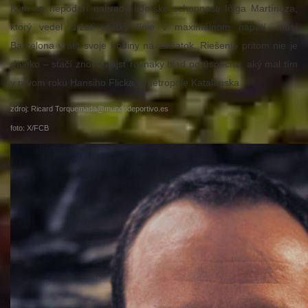
Kým sa nepodarí nahradiť líderské schopnosti Iñiga Martíneza,
ktorý vedel držať všetky línie v maximálnom napätí, musí
Barcelona vrátiť svoje hodiny na začiatok. Riešenie pritom nie je
ďaleko – stačí znovu nájsť rovnaký hlad po úspechu, aký mal tím
v prvom roku Hansiho Flicka v metropole Katalánska.
zdroj: Ricard Torquemada@mundodeportivo.es
foto: X/FCB