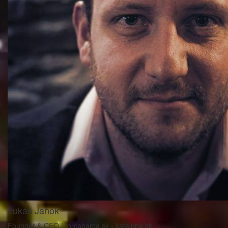
Lukáš Janok
Founder & CEO | forcabarca.sk - kataluna.sk