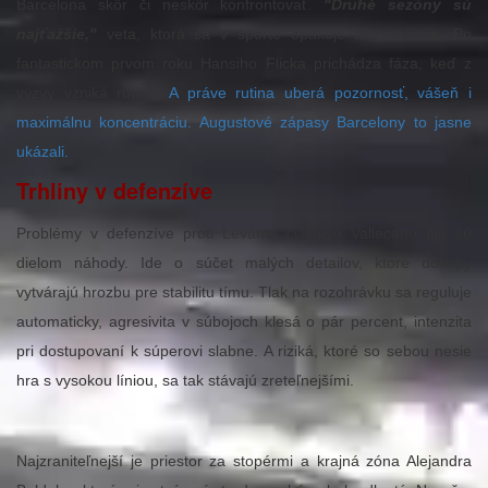
Barcelona skôr či neskôr konfrontovať.
"Druhé sezóny sú
najťažšie,"
veta, ktorá sa v športe opakuje ako axióma. Po
fantastickom prvom roku Hansiho Flicka prichádza fáza, keď z
výzvy vzniká rutina.
A práve rutina uberá pozornosť, vášeň i
maximálnu koncentráciu. Augustové zápasy Barcelony to jasne
ukázali.
Trhliny v defenzíve
Problémy v defenzíve proti Levante či Rayo Vallecano nie sú
dielom náhody. Ide o súčet malých detailov, ktoré dokopy
vytvárajú hrozbu pre stabilitu tímu. Tlak na rozohrávku sa reguluje
automaticky, agresivita v súbojoch klesá o pár percent, intenzita
pri dostupovaní k súperovi slabne. A riziká, ktoré so sebou nesie
hra s vysokou líniou, sa tak stávajú zreteľnejšími.
Najzraniteľnejší je priestor za stopérmi a krajná zóna Alejandra