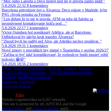
"Moc onho Laporta a Deco nestoji ked im je privela zanho platit "
5.8.2026 22:32
8
komentárov
Barcelona pritvrdzuje boj o Álvareza: Deco rokuje v Madride, kým
PSG chystá ponuku za Ferrana
"Len dúfam že to nie je pravda. ATM na teba dá žalobu za
neoprávnené kontaktovanie hráča pod…"
5.8.2026 22:17
1
komentárov
Victor Osimhen bol ponúknutý Atléticu, ale aj Barcelone.
Odblokoval by takýto krok transfer Álvareza?
"Zkusil bych ho raději než Alva, ale Atletiko nechce prodávat. "
5.8.2026 19:31
1
komentárov
Nové zmeny v pravidlách hry platné v Španielsku v sezóne 2026/27
"Začína to byť také komplikované, že rozhodcov budú musieť robiť
právnici 😁🤣"
5.8.2026 18:56
2
komentárov
Úvod
•
Hľadáme redaktorov
•
Pošli tip
•
Cookies
•
Partneri
SK/CZ Culés na Facebooku
•
Etický kódex diskutujúceho
Kontakt
•
Obchodné podmienky
Instagram
•
Facebook
Verzia pre desktop
© 2013-2026 Všetky práva vyhradené
Vytvoril
Patky
Stránka vygenerována za 0.267 sekundy.
This site is protected by reCAPTCHA and the Google
Privacy Policy
and
Terms of Service
apply.