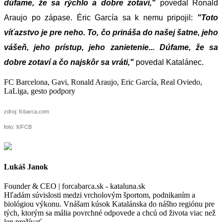
dúfame, že sa rýchlo a dobre zotaví,"
povedal Ronald
Araujo po zápase. Éric García sa k nemu pripojil:
"Toto
víťazstvo je pre neho. To, čo prináša do našej šatne, jeho
vášeň, jeho prístup, jeho zanietenie... Dúfame, že sa
dobre zotaví a čo najskôr sa vráti,"
povedal Katalánec.
FC Barcelona, Gavi, Ronald Araujo, Eric García, Real Oviedo,
LaLiga, gesto podpory
zdroj: fcbarca.com
foto: X/FCB
Lukáš Janok
Founder & CEO | forcabarca.sk - kataluna.sk
Hľadám súvislosti medzi vrcholovým športom, podnikaním a
biológiou výkonu. Vnášam kúsok Katalánska do nášho regiónu pre
tých, ktorým sa mália povrchné odpovede a chcú od života viac než
len prežívať.