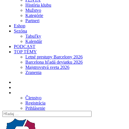
História klubu
Mužstvo
Kategórie
Partneri
Eshop
Sezóna
Tabuľky
Kalendár
PODCAST
TOP TÉMY
Letné prestupy Barcelony 2026
Barcelona hľadá deviatku 2026
Majstrovstvá sveta 2026
Zranenia
Členstvo
Registrácia
Prihlásenie