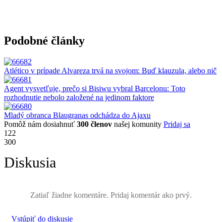
Podobné články
Atlético v prípade Alvareza trvá na svojom: Buď klauzula, alebo nič
Agent vysvetľuje, prečo si Bisiwu vybral Barcelonu: Toto
rozhodnutie nebolo založené na jedinom faktore
Mladý obranca Blaugranas odchádza do Ajaxu
Pomôž nám dosiahnuť
300 členov
našej komunity
Pridaj sa
122
300
Diskusia
Zatiaľ žiadne komentáre. Pridaj komentár ako prvý.
Vstúpiť do diskusie