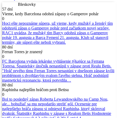
Bleskovky
57 dní
Vieme, kedy Barcelona odohrá zápasy o Gamperov pohár
0
Hoci ešte nepoznáme súpera, už vieme, kedy mužský a ženský tím
odohrajú zápas o Gamperov pohár pred začiatkom novej sezóny.
RAC1 uvádza, že mužský tím Barçy odohrá zápas o Gamperov
pohár 19. augusta a Barça Femení 21. augusta. Klub už stanovil
termíny, ale súperi ešte neboli vybraní.
80 dní
Ferran Torres je zranený
0
FC Barcelona vydala lekárske vyhlásenie týkajúce sa Ferrana
Torresa. Španielsky útočník nenastúpil v zápase proti Realu Betis.
"Hráč prvého tímu Ferran Torres nenastúpi v dnešnom zápase kvôli
problémom s dvojhlavým svalom ľavého stehna. Hráč podstúpil
magnetickú rezonanciu, ktorá potvrdila…
80 dní
Raphinha najlepším hráčom proti Betisu
0
Bol to posledný zápas Roberta Lewandowského na Camp Nou,
ale... bohužiaľ sa mu nepodarilo streliť gól. Ocenenie pre
najlepšieho hráča zápasu si odniesol Raphinha, ktorý skóroval
dvakrát. Štatistiky Raphinhu v zápase s Realom Betis Hodnotenie