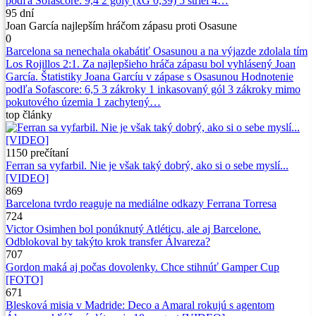
podľa Sofascore: 9,4 2 góly (xG 0,39) 5 striel 4…
95 dní
Joan García najlepším hráčom zápasu proti Osasune
0
Barcelona sa nenechala okabátiť Osasunou a na výjazde zdolala tím
Los Rojillos 2:1. Za najlepšieho hráča zápasu bol vyhlásený Joan
García. Štatistiky Joana Garcíu v zápase s Osasunou Hodnotenie
podľa Sofascore: 6,5 3 zákroky 1 inkasovaný gól 3 zákroky mimo
pokutového územia 1 zachytený…
top
články
1150
prečítaní
Ferran sa vyfarbil. Nie je však taký dobrý, ako si o sebe myslí...
[VIDEO]
869
Barcelona tvrdo reaguje na mediálne odkazy Ferrana Torresa
724
Victor Osimhen bol ponúknutý Atléticu, ale aj Barcelone.
Odblokoval by takýto krok transfer Álvareza?
707
Gordon maká aj počas dovolenky. Chce stihnúť Gamper Cup
[FOTO]
671
Blesková misia v Madride: Deco a Amaral rokujú s agentom