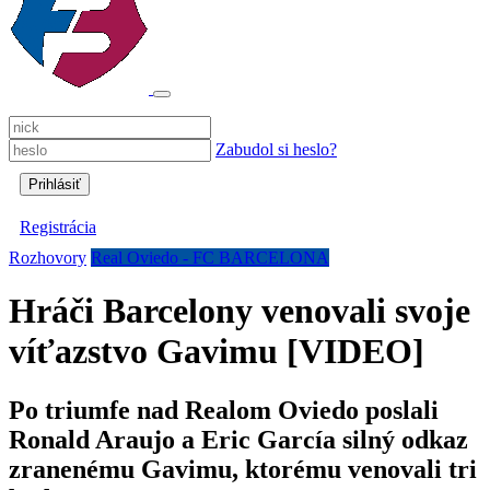
Zabudol si heslo?
Registrácia
Rozhovory
Real Oviedo - FC BARCELONA
Hráči Barcelony venovali svoje
víťazstvo Gavimu [VIDEO]
Po triumfe nad Realom Oviedo poslali
Ronald Araujo a Eric García silný odkaz
zranenému Gavimu, ktorému venovali tri