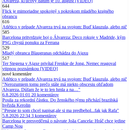
Álvareza, kľúčový dátum je 10. august [VIDEO]
644
Flick je mimoriadne spokojný s pokrokom mladého krajného
obrancu
616
Atlético v prípade Alvareza trvá na svojom: Buď klauzula, alebo nič
585
Barcelona pritvrdzuje boj o Álvareza: Deco rokuje v Madride, kým
PSG chystá ponuku za Ferrana
529
Mladý obranca Blaugranas odchádza do Ajaxu
517
Ter Stegena v Ajaxe privítal Frenkie de Jong. Nemec reagoval
vtipnou poznámkou [VIDEO]
nové
komentáre
Atlético v prípade Alvareza trvá na svojom: Buď klauzula, alebo nič
"Nerozumiem tomu prečo stále má niekto obscesiu ohľadom
Alvareza. Dúfam že je to len hmla a na…"
6.8.2026 01:01
20
komentárov
Posila za rekordní částku. Do ženského týmu přichází brazilská
hvězda Kerolin
"Presne to som chcel napisat,ale si ma predbehol...fak jak Rafa"
5.8.2026 22:34
3
komentárov
Barcelona je presvedčená o návrate Joãa Cancela: Hráč chce jedine
Camp Nou