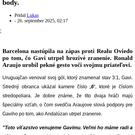
body.
Pridal
Lukas
-
26. september 2025, 02:17
Barcelona nastúpila na zápas proti Realu Oviedo
po tom, čo Gavi utrpel hrozivé zranenie. Ronald
Araujo urobil pekné gesto voči svojmu priateľovi.
Uruguajčan venoval svoj gól, ktorý znamenal stav 3:1, Gavi.
Stredný obranca ukázal kamere číslo „
6
“, ktoré je číslom
stredopoliara. Je dobre známe, že títo dvaja hráči majú
špeciálny vzťah, o čom svedčia Araujove slová podpory pre
Gaviho po tom, ako Andalúzan utrpel zranenie.
"Toto víťazstvo venujeme Gavimu. Veľmi ho máme radi a