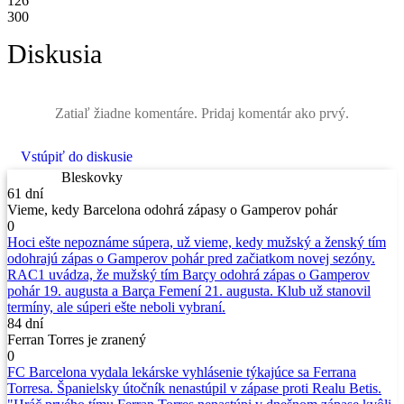
126
300
Diskusia
Zatiaľ žiadne komentáre. Pridaj komentár ako prvý.
Vstúpiť do diskusie
Bleskovky
61 dní
Vieme, kedy Barcelona odohrá zápasy o Gamperov pohár
0
Hoci ešte nepoznáme súpera, už vieme, kedy mužský a ženský tím
odohrajú zápas o Gamperov pohár pred začiatkom novej sezóny.
RAC1 uvádza, že mužský tím Barçy odohrá zápas o Gamperov
pohár 19. augusta a Barça Femení 21. augusta. Klub už stanovil
termíny, ale súperi ešte neboli vybraní.
84 dní
Ferran Torres je zranený
0
FC Barcelona vydala lekárske vyhlásenie týkajúce sa Ferrana
Torresa. Španielsky útočník nenastúpil v zápase proti Realu Betis.