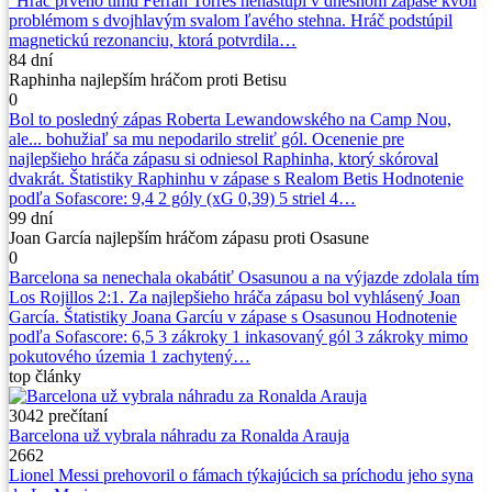
"Hráč prvého tímu Ferran Torres nenastúpi v dnešnom zápase kvôli
problémom s dvojhlavým svalom ľavého stehna. Hráč podstúpil
magnetickú rezonanciu, ktorá potvrdila…
84 dní
Raphinha najlepším hráčom proti Betisu
0
Bol to posledný zápas Roberta Lewandowského na Camp Nou,
ale... bohužiaľ sa mu nepodarilo streliť gól. Ocenenie pre
najlepšieho hráča zápasu si odniesol Raphinha, ktorý skóroval
dvakrát. Štatistiky Raphinhu v zápase s Realom Betis Hodnotenie
podľa Sofascore: 9,4 2 góly (xG 0,39) 5 striel 4…
99 dní
Joan García najlepším hráčom zápasu proti Osasune
0
Barcelona sa nenechala okabátiť Osasunou a na výjazde zdolala tím
Los Rojillos 2:1. Za najlepšieho hráča zápasu bol vyhlásený Joan
García. Štatistiky Joana Garcíu v zápase s Osasunou Hodnotenie
podľa Sofascore: 6,5 3 zákroky 1 inkasovaný gól 3 zákroky mimo
pokutového územia 1 zachytený…
top
články
3042
prečítaní
Barcelona už vybrala náhradu za Ronalda Arauja
2662
Lionel Messi prehovoril o fámach týkajúcich sa príchodu jeho syna