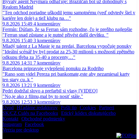
Bývalý agent Neymara odhaľuje: Brazílčan bol už dohodnutý s
Realom Madrid
"Ten odchod poriadne uškodil jemu samotnému (veď odvtedy šiel v
kariére len dole) a tiež klubu na…"
9.8.2026 15:49
4
komentárov
Fermín: Dúfam, že sa Ferran sám rozhodne, čo je preňho najlepšie
"Ferran snad zůstane a je nutné přivést další devítku. "
9.8.2026 15:40
3
komentárov
Mladý talent z La Masie je na predaj. Barcelona vypočuje ponuky
"Ideální scénář by byl prodat za 25-30 milionů s možností zpětného
odkupu třeba za 35-40 a procenty…"
9.8.2026 14:31
7
komentárov
Barcelona pripravuje vylepšenú ponuku za Rodriho
"Rano som videl Pereza pri bankomate,este aby nezamiesal karty
ten stary cu..k "
9.8.2026 13:21
9
komentárov
Pedri dodržal slovo a prefarbil si vlasy [VIDEO]
"No,je ako z filmu,mal by to nosiť stále."
9.8.2026 12:53
3
komentárov
Úvod
•
Hľadáme redaktorov
•
Pošli tip
•
Cookies
•
Partneri
SK/CZ Culés na Facebooku
•
Etický kódex diskutujúceho
Kontakt
•
Obchodné podmienky
Instagram
•
Facebook
Verzia pre desktop
© 2013-2026 Všetky práva vyhradené