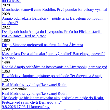
do La Masie
2028
Manchester stanovil cenu Rodriho. Prvú ponuku Barcelony vysmial
2028
Araujo odchádza z Barcelony – pôjde teraz Barcelona po novom
stopérovi?
2022
Detaily odchodu Arauja do Liverpoolu: Prečo ho Flick odstavil a
koľko Barça ušetrí na plate?
1880
Diego Simeone prehovoril na tému Juliána Álvareza
1798
Masterclass Deca alebo ako športový riaditeľ Barcelony presvedčil
Rodriho
1499
Ronald Araujo odchádza na hosťovanie do Liverpoolu, here we go!
1363
Revolúcia v skupine kapitánov po odchode Ter Stegena a Arauja
1287
Real Madrid sa vyhol guľke zvanej Rodri
nové
komentáre
Real Madrid sa vyhol guľke zvanej Rodri
"Je skvele, ze ide k nam rovnako ako je skvele ze nejde do Realu.
Pretoze ked sa im chyti Bernardo v…"
9.8.2026 17:03
11
komentárov