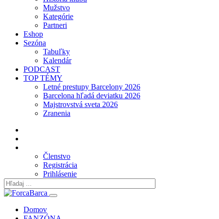
Mužstvo
Kategórie
Partneri
Eshop
Sezóna
Tabuľky
Kalendár
PODCAST
TOP TÉMY
Letné prestupy Barcelony 2026
Barcelona hľadá deviatku 2026
Majstrovstvá sveta 2026
Zranenia
Členstvo
Registrácia
Prihlásenie
Domov
FANZÓNA