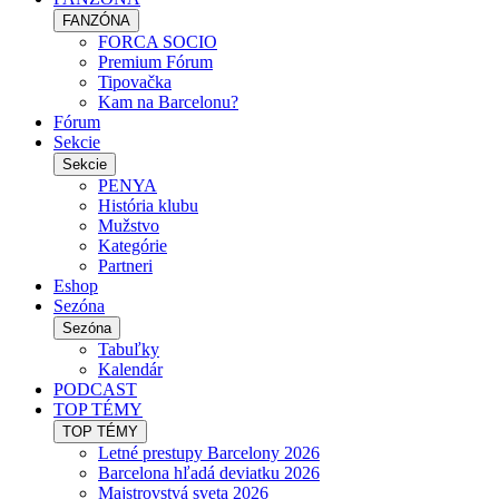
FANZÓNA
FORCA SOCIO
Premium Fórum
Tipovačka
Kam na Barcelonu?
Fórum
Sekcie
Sekcie
PENYA
História klubu
Mužstvo
Kategórie
Partneri
Eshop
Sezóna
Sezóna
Tabuľky
Kalendár
PODCAST
TOP TÉMY
TOP TÉMY
Letné prestupy Barcelony 2026
Barcelona hľadá deviatku 2026
Majstrovstvá sveta 2026