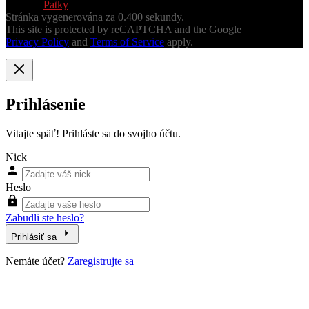
Vytvoril
Patky
Stránka vygenerována za 0.400 sekundy.
This site is protected by reCAPTCHA and the Google
Privacy Policy
and
Terms of Service
apply.
Prihlásenie
Vitajte späť! Prihláste sa do svojho účtu.
Nick
Heslo
Zabudli ste heslo?
Prihlásiť sa
Nemáte účet?
Zaregistrujte sa