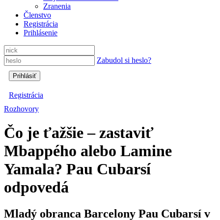
Zranenia
Členstvo
Registrácia
Prihlásenie
Zabudol si heslo?
Registrácia
Rozhovory
Čo je ťažšie – zastaviť
Mbappého alebo Lamine
Yamala? Pau Cubarsí
odpovedá
Mladý obranca Barcelony Pau Cubarsí v