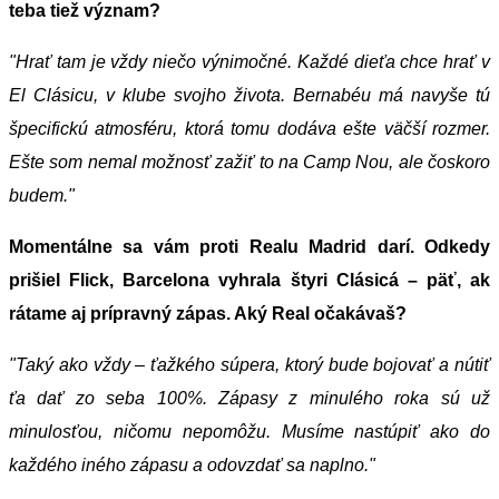
teba tiež význam?
"Hrať tam je vždy niečo výnimočné. Každé dieťa chce hrať v
El Clásicu, v klube svojho života. Bernabéu má navyše tú
špecifickú atmosféru, ktorá tomu dodáva ešte väčší rozmer.
Ešte som nemal možnosť zažiť to na Camp Nou, ale čoskoro
budem."
Momentálne sa vám proti Realu Madrid darí. Odkedy
prišiel Flick, Barcelona vyhrala štyri Clásicá – päť, ak
rátame aj prípravný zápas. Aký Real očakávaš?
"Taký ako vždy – ťažkého súpera, ktorý bude bojovať a nútiť
ťa dať zo seba 100%. Zápasy z minulého roka sú už
minulosťou, ničomu nepomôžu. Musíme nastúpiť ako do
každého iného zápasu a odovzdať sa naplno."