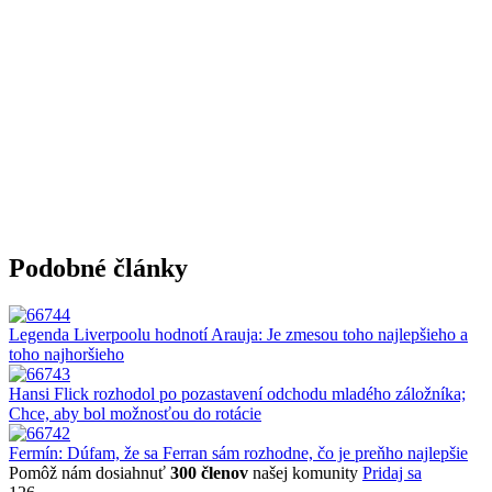
Podobné články
Legenda Liverpoolu hodnotí Arauja: Je zmesou toho najlepšieho a
toho najhoršieho
Hansi Flick rozhodol po pozastavení odchodu mladého záložníka;
Chce, aby bol možnosťou do rotácie
Fermín: Dúfam, že sa Ferran sám rozhodne, čo je preňho najlepšie
Pomôž nám dosiahnuť
300 členov
našej komunity
Pridaj sa