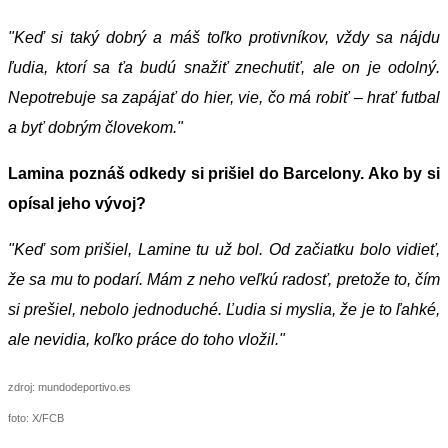
"Keď si taký dobrý a máš toľko protivníkov, vždy sa nájdu
ľudia, ktorí sa ťa budú snažiť znechutiť, ale on je odolný.
Nepotrebuje sa zapájať do hier, vie, čo má robiť – hrať futbal
a byť dobrým človekom."
Lamina poznáš odkedy si prišiel do Barcelony. Ako by si
opísal jeho vývoj?
"Keď som prišiel, Lamine tu už bol. Od začiatku bolo vidieť,
že sa mu to podarí. Mám z neho veľkú radosť, pretože to, čím
si prešiel, nebolo jednoduché. Ľudia si myslia, že je to ľahké,
ale nevidia, koľko práce do toho vložil."
zdroj: mundodeportivo.es
foto: X/FCB