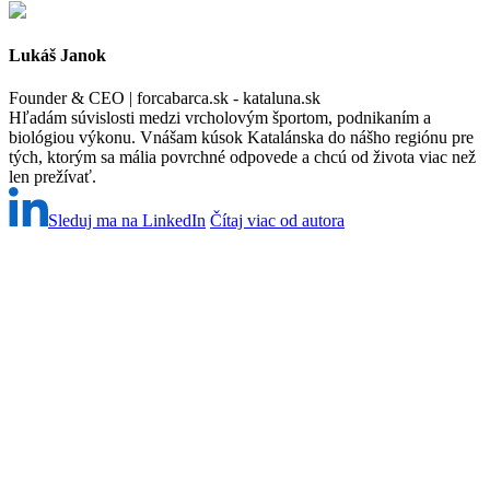
Lukáš Janok
Founder & CEO | forcabarca.sk - kataluna.sk
Hľadám súvislosti medzi vrcholovým športom, podnikaním a
biológiou výkonu. Vnášam kúsok Katalánska do nášho regiónu pre
tých, ktorým sa mália povrchné odpovede a chcú od života viac než
len prežívať.
Sleduj ma na LinkedIn
Čítaj viac od autora