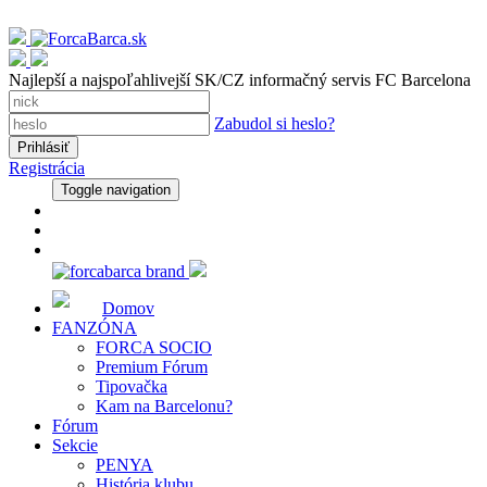
Najlepší a najspoľahlivejší SK/CZ informačný servis FC Barcelona
Zabudol si heslo?
Registrácia
Toggle navigation
Domov
FANZÓNA
FORCA SOCIO
Premium Fórum
Tipovačka
Kam na Barcelonu?
Fórum
Sekcie
PENYA
História klubu