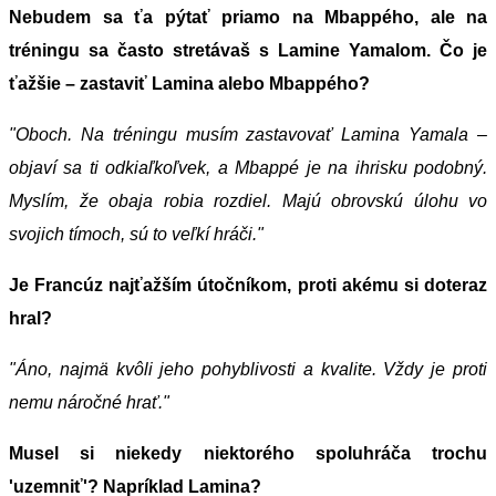
Nebudem sa ťa pýtať priamo na Mbappého, ale na
tréningu sa často stretávaš s Lamine Yamalom. Čo je
ťažšie – zastaviť Lamina alebo Mbappého?
"Oboch. Na tréningu musím zastavovať Lamina Yamala –
objaví sa ti odkiaľkoľvek, a Mbappé je na ihrisku podobný.
Myslím, že obaja robia rozdiel. Majú obrovskú úlohu vo
svojich tímoch, sú to veľkí hráči."
Je Francúz najťažším útočníkom, proti akému si doteraz
hral?
"Áno, najmä kvôli jeho pohyblivosti a kvalite. Vždy je proti
nemu náročné hrať."
Musel si niekedy niektorého spoluhráča trochu
'uzemniť'? Napríklad Lamina?