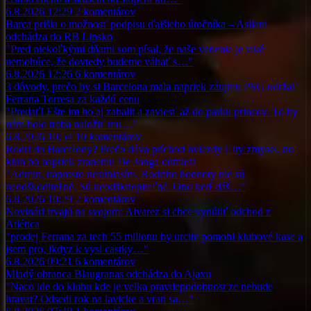
6.8.2026 12:29
2
komentárov
Barça prišla o možnosť podpisu ďalšieho útočníka – Asllani
odchádza do RB Lipsko
"Pred niekoľkými dňami som písal, že naše vedenie je také
nemohúce, že dovtedy budeme váhať s…"
6.8.2026 12:26
6
komentárov
3 dôvody, prečo by si Barcelona mala napriek záujmu PSG udržať
Ferrana Torresa za každú cenu
"Predať! Ešte im ho aj zabalit a zaviesť až do parku princov. To by
nám bolo treba naložiť mu…"
6.8.2026 10:54
10
komentárov
Rodri do Barcelony? Prečo dáva príchod hviezdy City zmysel, no
klub ho napriek zraneniu De Jonga odmieta
"Admin, naprosto nesúhlasím. Rodriho hodnoty nie sú
neodškoditeľné. Sú neodškriepiteľné. Ono keď dáš…"
6.8.2026 10:29
2
komentárov
Novinári trvajú na svojom: Alvarez si chce vynútiť odchod z
Atlética
"prodej Ferrana za tech 55 milionu by urcite pomohl klubové kase a
jsem pro, ikdyz k vysi castky…"
6.8.2026 09:21
6
komentárov
Mladý obranca Blaugranas odchádza do Ajaxu
"Naco ide do klubu kde je velka pravdepodobnost ze nebude
hravat? Odsedi rok na lavicke a vrati sa…"