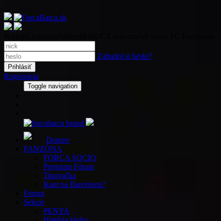
Najlepší a najspoľahlivejší SK/CZ informačný servis FC Barcelona
Zabudol si heslo?
Registrácia
Toggle navigation
Domov
FANZÓNA
FORCA SOCIO
Premium Fórum
Tipovačka
Kam na Barcelonu?
Fórum
Sekcie
PENYA
História klubu