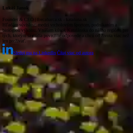
Lukáš Janok
Founder & CEO | forcabarca.sk - kataluna.sk
Hľadám súvislosti medzi vrcholovým športom, podnikaním a
biológiou výkonu. Vnášam kúsok Katalánska do nášho regiónu pre
tých, ktorým sa mália povrchné odpovede a chcú od života viac než
len prežívať.
Sleduj ma na LinkedIn
Čítaj viac od autora