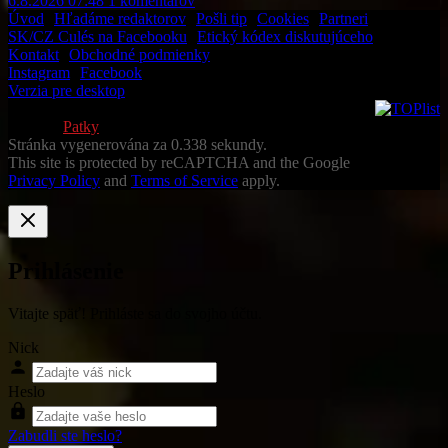
6.8.2026 07:48
1
komentárov
Úvod
•
Hľadáme redaktorov
•
Pošli tip
•
Cookies
•
Partneri
SK/CZ Culés na Facebooku
•
Etický kódex diskutujúceho
Kontakt
•
Obchodné podmienky
Instagram
•
Facebook
Verzia pre desktop
© 2013-2026 Všetky práva vyhradené
Vytvoril
Patky
Stránka vygenerována za 0.338 sekundy.
This site is protected by reCAPTCHA and the Google
Privacy Policy
and
Terms of Service
apply.
Prihlásenie
Vitajte späť! Prihláste sa do svojho účtu.
Nick
Heslo
Zabudli ste heslo?