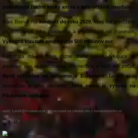
podniknuté žiadne kroky ani sa v tejto veci nič neudialo
.
Marc Bernal má
kontrakt do roku 2029
, ktorý bol predĺžený
po dosiahnutí jeho plnoletosti a v súvislosti so zranením.
Výkupná klauzula predstavuje 500 miliónov eur.
Futbalista má na stole rôzne druhy ponúk, týkajúce sa
prestupu ako aj hosťovania, ale nechce o nich ani počuť.
Myslí výhradne na zotrvanie v Barcelone.
Taktiež klub
neuvažuje o jeho odchode.
Jeho meno je vysoko na
Flickovom zozname.
autor: Lukáš@forcabarca.sk | Spracované na základe info z mundodeportivo.es
foto: X/FCB