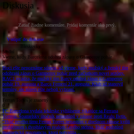
Diskusia
Zatiaľ žiadne komentáre. Pridaj komentár ako prvý.
Vstúpiť do diskusie
Bleskovky
58 dní
Vieme, kedy Barcelona odohrá zápasy o Gamperov pohár
0
Hoci ešte nepoznáme súpera, už vieme, kedy mužský a ženský tím
odohrajú zápas o Gamperov pohár pred začiatkom novej sezóny.
RAC1 uvádza, že mužský tím Barçy odohrá zápas o Gamperov
pohár 19. augusta a Barça Femení 21. augusta. Klub už stanovil
termíny, ale súperi ešte neboli vybraní.
81 dní
Ferran Torres je zranený
0
FC Barcelona vydala lekárske vyhlásenie týkajúce sa Ferrana
Torresa. Španielsky útočník nenastúpil v zápase proti Realu Betis.
"Hráč prvého tímu Ferran Torres nenastúpi v dnešnom zápase kvôli
problémom s dvojhlavým svalom ľavého stehna. Hráč podstúpil
magnetickú rezonanciu, ktorá potvrdila…