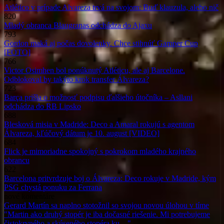
Atlético v prípade Alvareza trvá na svojom: Buď klauzula, alebo nič
820
Mladý obranca Blaugranas odchádza do Ajaxu
793
Gordon maká aj počas dovolenky. Chce stihnúť Gamper Cup
[FOTO]
766
Victor Osimhen bol ponúknutý Atléticu, ale aj Barcelone.
Odblokoval by takýto krok transfer Álvareza?
723
Barça prišla o možnosť podpisu ďalšieho útočníka – Asllani
odchádza do RB Lipsko
688
Blesková misia v Madride: Deco a Amaral rokujú s agentom
Álvareza, kľúčový dátum je 10. august [VIDEO]
684
Flick je mimoriadne spokojný s pokrokom mladého krajného
obrancu
622
Barcelona pritvrdzuje boj o Álvareza: Deco rokuje v Madride, kým
PSG chystá ponuku za Ferrana
nové
komentáre
Gerard Martín sa naplno stotožnil so svojou novou úlohou v tíme
"Martin ako druhý stopér je iba dočasné riešenie. Mi potrebujeme
čistokrvného a skúseného stopéra ku…"