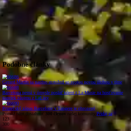
Podobné články
Gerard Martín sa naplno stotožnil so svojou novou úlohou v tíme
Barcelona nemá v úmysle poslať talent z La Masie na hosťovanie
napriek záujmu z LaLigy
Priateľský zápas Barcelony v Tangere je ohrozený
Pomôž nám dosiahnuť
300 členov
našej komunity
Pridaj sa
123
300