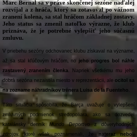
Marc Bernal sa v práve skončenej sezóne naďalej
rozvíjal a z hráča, ktorý sa zotavoval po vážnom
zranení kolena, sa stal hráčom základnej zostavy.
Jeho status sa zmenil natoľko výrazne, že klub
priznáva, že je potrebné vylepšiť jeho súčasnú
zmluvu.
V priebehu sezóny odchovanec klubu získaval na význame,
až sa stal kľúčovým hráčom, no
jeho progres bol náhle
zastavený zranením členka
. Napriek všetkému mu jeho
dobrá sezóna nezaistila miesto v reprezentácii, ale
ocitol sa
na zozname náhradníkov trénera Luisa de la Fuenteho
.
Táto situácia spôsobila, že Barça uvažuje o vylepšení
zmluvných podmienok stredopoliara, ako sa dozvedel
katalánsky denník
Mundo Deportivo
z dôveryhodných
zdrojov, ktoré však poznamenali, že
nateraz neboli