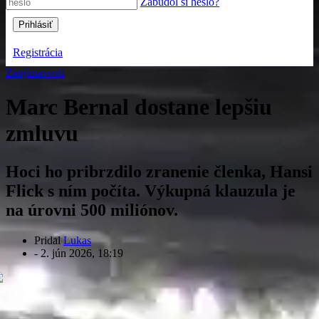
Zabudol si heslo?
Registrácia
Zaujímavosti
Marc Bernal dostane lepšiu
zmluvu
Hoci ho pribrzdilo zranenie členka, Hansi
Flick s ním počíta. Výkupná klauzula je
na úrovni 500 miliónov.
Pridal
Lukas
-
2. jún 2026, 18:19