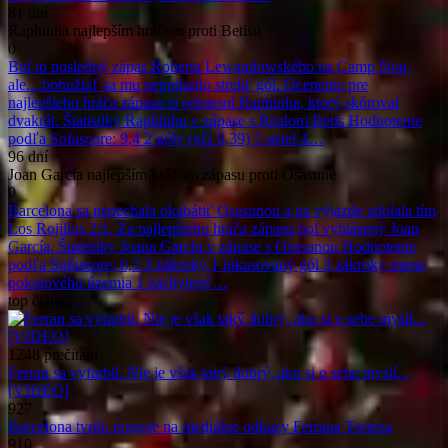
81 dní
Raphinha najlepším hráčom proti Betisu
0
Bol to posledný zápas Roberta Lewandowského na Camp Nou,
ale... bohužiaľ sa mu nepodarilo streliť gól. Ocenenie pre
najlepšieho hráča zápasu si odniesol Raphinha, ktorý skóroval
dvakrát. Štatistiky Raphinhu v zápase s Realom Betis Hodnotenie
podľa Sofascore: 9,4 2 góly (xG 0,39) 5 striel 4…
96 dní
Joan García najlepším hráčom zápasu proti Osasune
0
Barcelona sa nenechala okabátiť Osasunou a na výjazde zdolala tím
Los Rojillos 2:1. Za najlepšieho hráča zápasu bol vyhlásený Joan
García. Štatistiky Joana Garcíu v zápase s Osasunou Hodnotenie
podľa Sofascore: 6,5 3 zákroky 1 inkasovaný gól 3 zákroky mimo
pokutového územia 1 zachytený…
top
články
1248
prečítaní
Ferran sa vyfarbil. Nie je však taký dobrý, ako si o sebe myslí...
[VIDEO]
927
Barcelona tvrdo reaguje na mediálne odkazy Ferrana Torresa
910