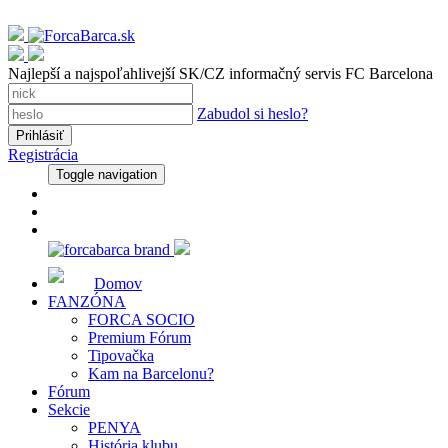
Najlepší a najspoľahlivejší SK/CZ informačný servis FC Barcelona
Zabudol si heslo?
Registrácia
Toggle navigation
Domov
FANZÓNA
FORCA SOCIO
Premium Fórum
Tipovačka
Kam na Barcelonu?
Fórum
Sekcie
PENYA
História klubu