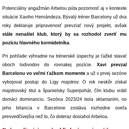
Potenciálny angažmán Arbelou púta pozornosť aj v kontexte
situácie Xaviho Hernándeza. Bývalý tréner Barcelony už dva
roky deklaruje pripravenosť prevziať nový projekt, avšak
stále nenašiel klub, ktorý by sa rozhodol zveriť mu
pozíciu hlavného kormidelníka
.
Pri pohľade výhradne na trénerské úspechy je ťažké stavať
oboch lodivodov do rovnakej pozície.
Xavi prevzal
Barcelonu vo veľmi ťažkom momente
a už v prvej sezóne
vybojoval postup do Ligy majstrov. O rok neskôr získal
majstrovský titul a španielsky Superpohár, čím klubu vrátil
domáci dominanciu. Sezóna 2023/24 bola sklamaním, no
jeho bilancia v Barcelone zostáva rozhodne oveľa
presvedčivejšia než to, čo doteraz dosiahol Arbeloa.