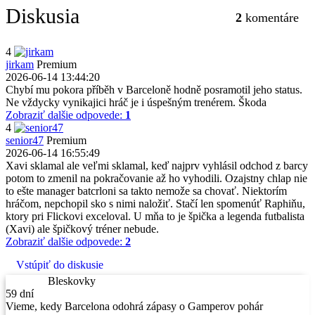
Diskusia
2
komentáre
4
jirkam
Premium
2026-06-14 13:44:20
Chybí mu pokora příběh v Barceloně hodně posramotil jeho status.
Ne vždycky vynikajici hráč je i úspešným trenérem. Škoda
Zobraziť dalšie odpovede:
1
4
senior47
Premium
2026-06-14 16:55:49
Xavi sklamal ale veľmi sklamal, keď najprv vyhlásil odchod z barcy
potom to zmenil na pokračovanie až ho vyhodili. Ozajstny chlap nie
to ešte manager batcrloni sa takto nemože sa chovať. Niektorím
hráčom, nepchopil sko s nimi naložiť. Stačí len spomenúť Raphiňu,
ktory pri Flickovi exceloval. U mňa to je špička a legenda futbalista
(Xavi) ale špičkový tréner nebude.
Zobraziť dalšie odpovede:
2
Vstúpiť do diskusie
Bleskovky
59 dní
Vieme, kedy Barcelona odohrá zápasy o Gamperov pohár