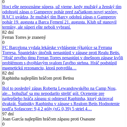
0
Hoci ešte nepoznáme súpera, už vieme, kedy mužský a ženský tím
odohrajú zápas o Gamperov pohár pred začiatkom novej sezóny.
RAC1 uvádza, že mužský tím Barçy odohrá zápas o Gamperov
pohár 19. augusta a Barça Femení 21. augusta. Klub už stanovil
termíny, ale súperi ešte neboli vybraní.
82 dní
Ferran Torres je zranený
0
FC Barcelona vydala lekárske vyhlásenie týkajúce sa Ferrana
Torresa. Španielsky útočník nenastúpil v zápase proti Realu Betis.
"Hráč prvého tímu Ferran Torres nenastúpi v dnešnom zápase kvôli
problémom s dvojhlavým svalom ľavého stehna. Hráč podstúpil
magnetickú rezonanciu, ktorá potvrdila…
82 dní
Raphinha najlepším hráčom proti Betisu
0
Bol to posledný zápas Roberta Lewandowského na Camp Nou,
ale... bohužiaľ sa mu nepodarilo streliť gól. Ocenenie pre
najlepšieho hráča zápasu si odniesol Raphinha, ktorý skóroval
dvakrát. Štatistiky Raphinhu v zápase s Realom Betis Hodnotenie
podľa Sofascore: 9,4 2 góly (xG 0,39) 5 striel 4…
97 dní
Joan García najlepším hráčom zápasu proti Osasune
0