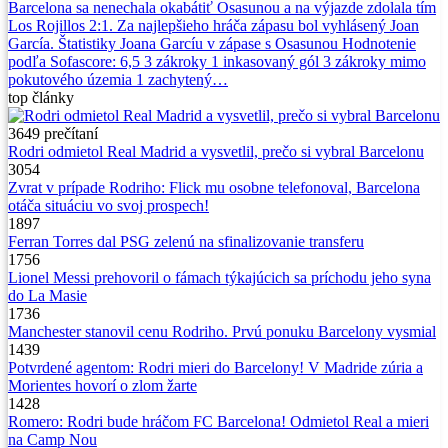
Barcelona sa nenechala okabátiť Osasunou a na výjazde zdolala tím
Los Rojillos 2:1. Za najlepšieho hráča zápasu bol vyhlásený Joan
García. Štatistiky Joana Garcíu v zápase s Osasunou Hodnotenie
podľa Sofascore: 6,5 3 zákroky 1 inkasovaný gól 3 zákroky mimo
pokutového územia 1 zachytený…
top
články
3649
prečítaní
Rodri odmietol Real Madrid a vysvetlil, prečo si vybral Barcelonu
3054
Zvrat v prípade Rodriho: Flick mu osobne telefonoval, Barcelona
otáča situáciu vo svoj prospech!
1897
Ferran Torres dal PSG zelenú na sfinalizovanie transferu
1756
Lionel Messi prehovoril o fámach týkajúcich sa príchodu jeho syna
do La Masie
1736
Manchester stanovil cenu Rodriho. Prvú ponuku Barcelony vysmial
1439
Potvrdené agentom: Rodri mieri do Barcelony! V Madride zúria a
Morientes hovorí o zlom žarte
1428
Romero: Rodri bude hráčom FC Barcelona! Odmietol Real a mieri
na Camp Nou