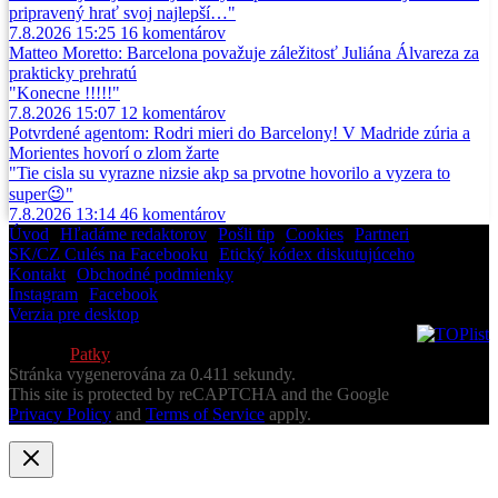
pripravený hrať svoj najlepší…"
7.8.2026 15:25
16
komentárov
Matteo Moretto: Barcelona považuje záležitosť Juliána Álvareza za
prakticky prehratú
"Konecne !!!!!"
7.8.2026 15:07
12
komentárov
Potvrdené agentom: Rodri mieri do Barcelony! V Madride zúria a
Morientes hovorí o zlom žarte
"Tie cisla su vyrazne nizsie akp sa prvotne hovorilo a vyzera to
super😉"
7.8.2026 13:14
46
komentárov
Úvod
•
Hľadáme redaktorov
•
Pošli tip
•
Cookies
•
Partneri
SK/CZ Culés na Facebooku
•
Etický kódex diskutujúceho
Kontakt
•
Obchodné podmienky
Instagram
•
Facebook
Verzia pre desktop
© 2013-2026 Všetky práva vyhradené
Vytvoril
Patky
Stránka vygenerována za 0.411 sekundy.
This site is protected by reCAPTCHA and the Google
Privacy Policy
and
Terms of Service
apply.