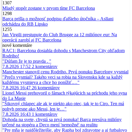
1307
Mladý stopér zostane v prvom tíme FC Barcelona
1298
Barça prišla o možnosť podpisu ďalšieho útočníka – Asllani
odchádza do RB Lipsko
1255
Jan Virgili prestupuje do Club Brugge za 12 miliónov eur: Na
operácii zarobí aj FC Barcelona
nové
komentáre
RAC1: Barcelona dosiahla dohodu s Manchestrom City ohľadom
Rodriho!
"Dúfam že je to pravda . "
7.8.2026 17:52
2
komentárov
Manchester stanovil cenu Rodriho. Prvú ponuku Barcelony vysmial
"Prečo vysmial? Takéto veci sa robia na Slovensku kde sa každý
každému vysmieva a chce ho ponížiť.…"
7.8.2026 16:47
26
komentárov
Lionel Messi prehovoril o fámach týkajúcich sa príchodu jeho syna
do La Masie
"Šikovný chlapec ale ak je niekto ako otec, tak je to Ciro. Ten má
pohyb presne ako Messi, len je…"
7.8.2026 16:43
1
komentárov
Dohoda na svete, chystá sa prvá ponuka! Barça presúva milióny
určené na stopéra a Deco mení 'nemožné' na realitu
"Pre mňa je najdôležitejšie, aby Rapha bol zdravotne a aj futbalovo