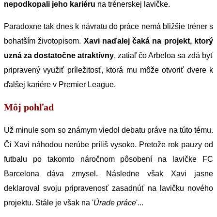
nepodkopali jeho kariéru
na trénerskej lavičke.
Paradoxne tak dnes k návratu do práce nemá bližšie tréner s
bohatším životopisom.
Xavi naďalej čaká na projekt, ktorý
uzná za dostatočne atraktívny
, zatiaľ čo Arbeloa sa zdá byť
pripravený využiť príležitosť, ktorá mu môže otvoriť dvere k
ďalšej kariére v Premier League.
Môj pohľad
Už minule som so známym viedol debatu práve na túto tému.
Či Xavi náhodou nerúbe príliš vysoko. Pretože rok pauzy od
futbalu po takomto náročnom pôsobení na lavičke FC
Barcelona dáva zmysel. Následne však Xavi jasne
deklaroval svoju pripravenosť zasadnúť na lavičku nového
projektu. Stále je však na '
Úrade práce
'...