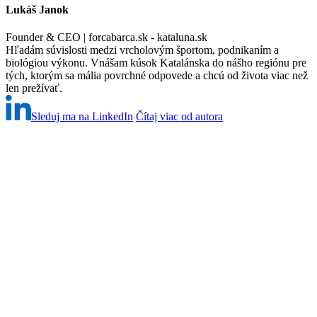
Lukáš Janok
Founder & CEO | forcabarca.sk - kataluna.sk
Hľadám súvislosti medzi vrcholovým športom, podnikaním a
biológiou výkonu. Vnášam kúsok Katalánska do nášho regiónu pre
tých, ktorým sa mália povrchné odpovede a chcú od života viac než
len prežívať.
Sleduj ma na LinkedIn
Čítaj viac od autora