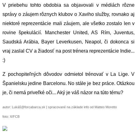
V priebehu tohto obdobia sa objavovali v médiách rôzne
správy o záujem rôznych klubov o Xaviho služby, rovnako aj
niektoré reprezentácie mali záujem, ale všetko zostalo len v
rovine špekulácií. Manchester United, AS Rím, Juventus,
Saudská Arábia, Bayer Leverkusen, Neapol, či dokonca si
vraj zaslal CV a žiadosť na post trénera reprezentácie Indie...
:)
Z pochopiteľných dôvodov odmietol trénovať v La Lige. V
Španielsku jedine Barcelonu. No stále je bez práce. Otázkou
je, či nemá priveľké oči... Aký je váš názor na túto tému?
autor: Lukáš@forcabarca.sk | spracované na základe info od Matteo Moretto
foto: X/FCB