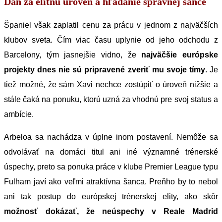
Daň za elitnú úroveň a hľadanie správnej šance
Španiel však zaplatil cenu za prácu v jednom z najväčších
klubov sveta. Čím viac času uplynie od jeho odchodu z
Barcelony, tým jasnejšie vidno, že
najväčšie európske
projekty dnes nie sú pripravené zveriť mu svoje tímy
. Je
tiež možné, že sám Xavi nechce zostúpiť o úroveň nižšie a
stále čaká na ponuku, ktorú uzná za vhodnú pre svoj status a
ambície.
Arbeloa sa nachádza v úplne inom postavení. Nemôže sa
odvolávať na domáci titul ani iné významné trénerské
úspechy, preto sa ponuka práce v klube Premier League typu
Fulham javí ako veľmi atraktívna šanca. Preňho by to nebol
ani tak postup do európskej trénerskej elity, ako skôr
možnosť dokázať, že neúspechy v Reale Madrid