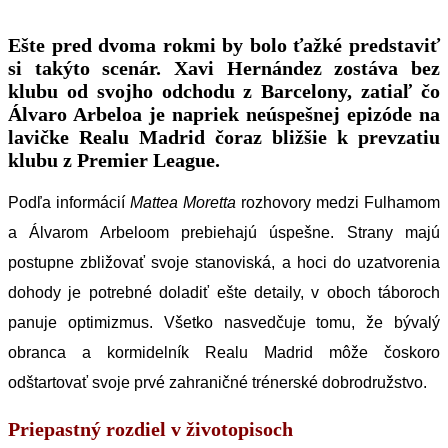
Ešte pred dvoma rokmi by bolo ťažké predstaviť
si takýto scenár. Xavi Hernández zostáva bez
klubu od svojho odchodu z Barcelony, zatiaľ čo
Álvaro Arbeloa je napriek neúspešnej epizóde na
lavičke Realu Madrid čoraz bližšie k prevzatiu
klubu z Premier League
.
Podľa informácií
Mattea Moretta
rozhovory medzi Fulhamom
a Álvarom Arbeloom prebiehajú úspešne. Strany majú
postupne zbližovať svoje stanoviská, a hoci do uzatvorenia
dohody je potrebné doladiť ešte detaily, v oboch táboroch
panuje optimizmus. Všetko nasvedčuje tomu, že bývalý
obranca a kormidelník Realu Madrid môže čoskoro
odštartovať svoje prvé zahraničné trénerské dobrodružstvo.
Priepastný rozdiel v životopisoch