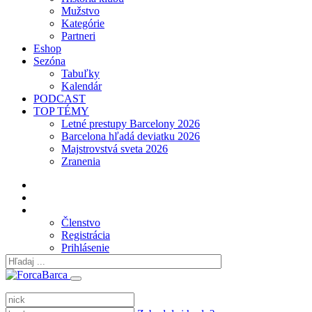
Mužstvo
Kategórie
Partneri
Eshop
Sezóna
Tabuľky
Kalendár
PODCAST
TOP TÉMY
Letné prestupy Barcelony 2026
Barcelona hľadá deviatku 2026
Majstrovstvá sveta 2026
Zranenia
Členstvo
Registrácia
Prihlásenie