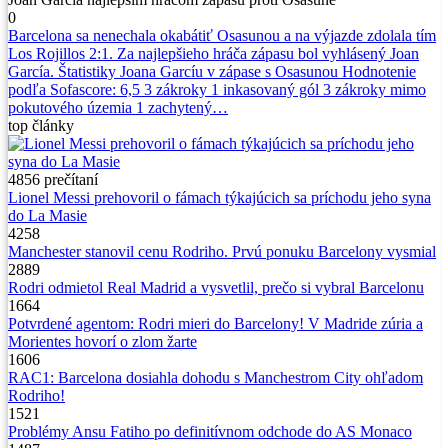
0
Barcelona sa nenechala okabátiť Osasunou a na výjazde zdolala tím
Los Rojillos 2:1. Za najlepšieho hráča zápasu bol vyhlásený Joan
García. Štatistiky Joana Garcíu v zápase s Osasunou Hodnotenie
podľa Sofascore: 6,5 3 zákroky 1 inkasovaný gól 3 zákroky mimo
pokutového územia 1 zachytený…
top
články
4856
prečítaní
Lionel Messi prehovoril o fámach týkajúcich sa príchodu jeho syna
do La Masie
4258
Manchester stanovil cenu Rodriho. Prvú ponuku Barcelony vysmial
2889
Rodri odmietol Real Madrid a vysvetlil, prečo si vybral Barcelonu
1664
Potvrdené agentom: Rodri mieri do Barcelony! V Madride zúria a
Morientes hovorí o zlom žarte
1606
RAC1: Barcelona dosiahla dohodu s Manchestrom City ohľadom
Rodriho!
1521
Problémy Ansu Fatiho po definitívnom odchode do AS Monaco