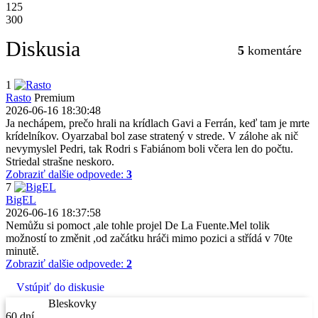
125
300
Diskusia
5
komentáre
1
Rasto
Premium
2026-06-16 18:30:48
Ja nechápem, prečo hrali na krídlach Gavi a Ferrán, keď tam je mrte
krídelníkov. Oyarzabal bol zase stratený v strede. V zálohe ak nič
nevymyslel Pedri, tak Rodri s Fabiánom boli včera len do počtu.
Striedal strašne neskoro.
Zobraziť dalšie odpovede:
3
7
BigEL
2026-06-16 18:37:58
Nemůžu si pomoct ,ale tohle projel De La Fuente.Mel tolik
možností to změnit ,od začátku hráči mimo pozici a střídá v 70te
minutě.
Zobraziť dalšie odpovede:
2
Vstúpiť do diskusie
Bleskovky
60 dní