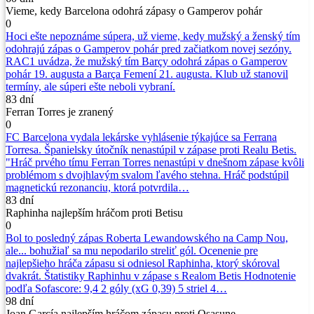
Vieme, kedy Barcelona odohrá zápasy o Gamperov pohár
0
Hoci ešte nepoznáme súpera, už vieme, kedy mužský a ženský tím
odohrajú zápas o Gamperov pohár pred začiatkom novej sezóny.
RAC1 uvádza, že mužský tím Barçy odohrá zápas o Gamperov
pohár 19. augusta a Barça Femení 21. augusta. Klub už stanovil
termíny, ale súperi ešte neboli vybraní.
83 dní
Ferran Torres je zranený
0
FC Barcelona vydala lekárske vyhlásenie týkajúce sa Ferrana
Torresa. Španielsky útočník nenastúpil v zápase proti Realu Betis.
"Hráč prvého tímu Ferran Torres nenastúpi v dnešnom zápase kvôli
problémom s dvojhlavým svalom ľavého stehna. Hráč podstúpil
magnetickú rezonanciu, ktorá potvrdila…
83 dní
Raphinha najlepším hráčom proti Betisu
0
Bol to posledný zápas Roberta Lewandowského na Camp Nou,
ale... bohužiaľ sa mu nepodarilo streliť gól. Ocenenie pre
najlepšieho hráča zápasu si odniesol Raphinha, ktorý skóroval
dvakrát. Štatistiky Raphinhu v zápase s Realom Betis Hodnotenie
podľa Sofascore: 9,4 2 góly (xG 0,39) 5 striel 4…
98 dní
Joan García najlepším hráčom zápasu proti Osasune