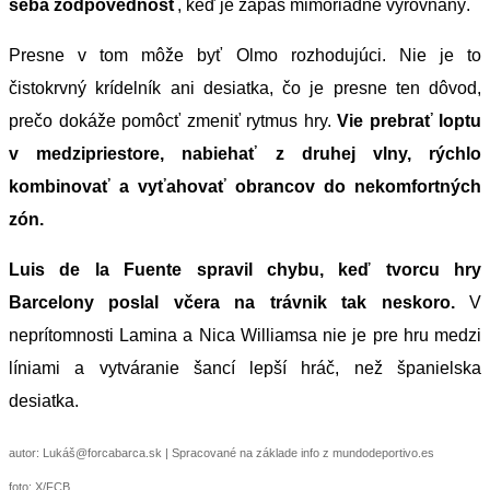
seba zodpovednosť
, keď je zápas mimoriadne vyrovnaný.
Presne v tom môže byť Olmo rozhodujúci. Nie je to
čistokrvný krídelník ani desiatka, čo je presne ten dôvod,
prečo dokáže pomôcť zmeniť rytmus hry.
Vie prebrať loptu
v medzipriestore, nabiehať z druhej vlny, rýchlo
kombinovať a vyťahovať obrancov do nekomfortných
zón.
Luis de la Fuente spravil chybu, keď tvorcu hry
Barcelony poslal včera na trávnik tak neskoro.
V
neprítomnosti Lamina a Nica Williamsa nie je pre hru medzi
líniami a vytváranie šancí lepší hráč, než španielska
desiatka.
autor: Lukáš@forcabarca.sk | Spracované na základe info z mundodeportivo.es
foto: X/FCB