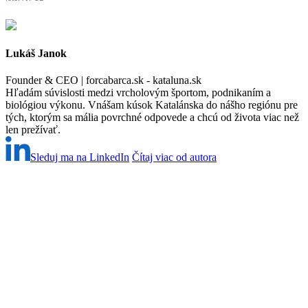
Lukáš Janok
Founder & CEO | forcabarca.sk - kataluna.sk
Hľadám súvislosti medzi vrcholovým športom, podnikaním a
biológiou výkonu. Vnášam kúsok Katalánska do nášho regiónu pre
tých, ktorým sa mália povrchné odpovede a chcú od života viac než
len prežívať.
Sleduj ma na LinkedIn
Čítaj viac od autora