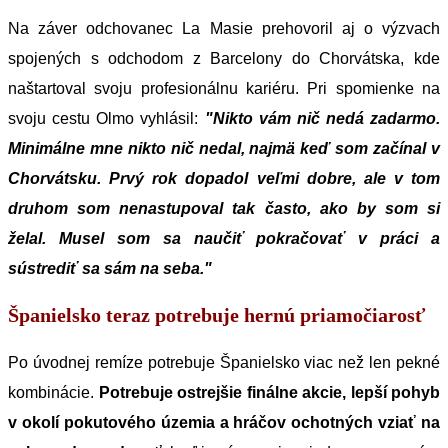
Na záver odchovanec La Masie prehovoril aj o výzvach
spojených s odchodom z Barcelony do Chorvátska, kde
naštartoval svoju profesionálnu kariéru. Pri spomienke na
svoju cestu Olmo vyhlásil:
"Nikto vám nič nedá zadarmo.
Minimálne mne nikto nič nedal, najmä keď som začínal v
Chorvátsku. Prvý rok dopadol veľmi dobre, ale v tom
druhom som nenastupoval tak často, ako by som si
želal. Musel som sa naučiť pokračovať v práci a
sústrediť sa sám na seba."
Španielsko teraz potrebuje hernú priamočiarosť
Po úvodnej remíze potrebuje Španielsko viac než len pekné
kombinácie.
Potrebuje ostrejšie finálne akcie, lepší pohyb
v okolí pokutového územia a hráčov ochotných vziať na