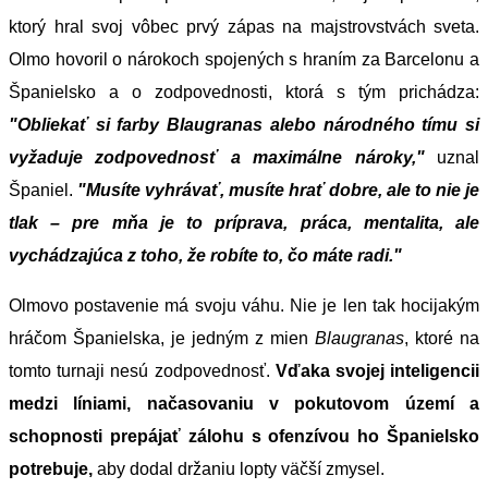
ktorý hral svoj vôbec prvý zápas na majstrovstvách sveta.
Olmo hovoril o nárokoch spojených s hraním za Barcelonu a
Španielsko a o zodpovednosti, ktorá s tým prichádza:
"Obliekať si farby Blaugranas alebo národného tímu si
vyžaduje zodpovednosť a maximálne nároky,"
uznal
Španiel.
"Musíte vyhrávať, musíte hrať dobre, ale to nie je
tlak – pre mňa je to príprava, práca, mentalita, ale
vychádzajúca z toho, že robíte to, čo máte radi."
Olmovo postavenie má svoju váhu. Nie je len tak hocijakým
hráčom Španielska, je jedným z mien
Blaugranas
, ktoré na
tomto turnaji nesú zodpovednosť.
Vďaka svojej inteligencii
medzi líniami, načasovaniu v pokutovom území a
schopnosti prepájať zálohu s ofenzívou ho Španielsko
potrebuje,
aby dodal držaniu lopty väčší zmysel.