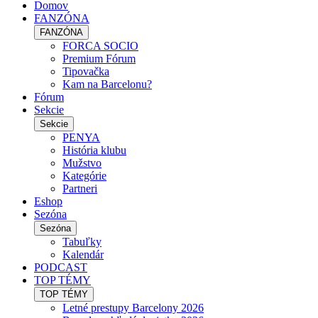
Domov
FANZÓNA
FANZÓNA
FORCA SOCIO
Premium Fórum
Tipovačka
Kam na Barcelonu?
Fórum
Sekcie
Sekcie
PENYA
História klubu
Mužstvo
Kategórie
Partneri
Eshop
Sezóna
Sezóna
Tabuľky
Kalendár
PODCAST
TOP TÉMY
TOP TÉMY
Letné prestupy Barcelony 2026