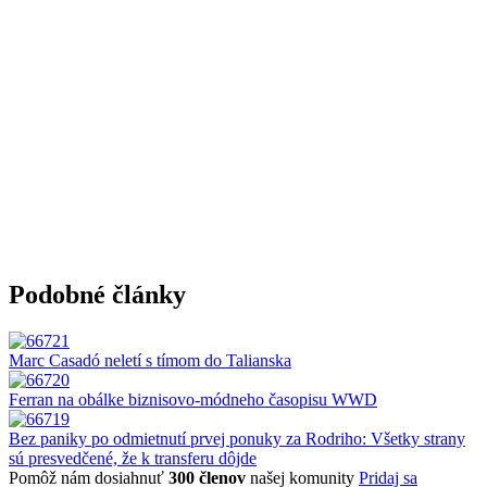
Podobné články
Marc Casadó neletí s tímom do Talianska
Ferran na obálke biznisovo-módneho časopisu WWD
Bez paniky po odmietnutí prvej ponuky za Rodriho: Všetky strany
sú presvedčené, že k transferu dôjde
Pomôž nám dosiahnuť
300 členov
našej komunity
Pridaj sa