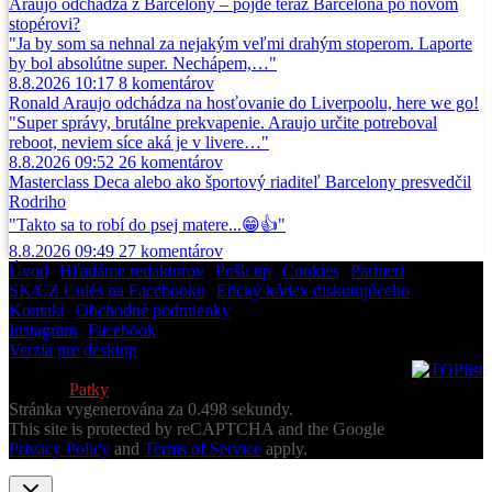
Araujo odchádza z Barcelony – pôjde teraz Barcelona po novom
stopérovi?
"Ja by som sa nehnal za nejakým veľmi drahým stoperom. Laporte
by bol absolútne super. Nechápem,…"
8.8.2026 10:17
8
komentárov
Ronald Araujo odchádza na hosťovanie do Liverpoolu, here we go!
"Super správy, brutálne prekvapenie. Araujo určite potreboval
reboot, neviem síce aká je v livere…"
8.8.2026 09:52
26
komentárov
Masterclass Deca alebo ako športový riaditeľ Barcelony presvedčil
Rodriho
"Takto sa to robí do psej matere...😁👍"
8.8.2026 09:49
27
komentárov
Úvod
•
Hľadáme redaktorov
•
Pošli tip
•
Cookies
•
Partneri
SK/CZ Culés na Facebooku
•
Etický kódex diskutujúceho
Kontakt
•
Obchodné podmienky
Instagram
•
Facebook
Verzia pre desktop
© 2013-2026 Všetky práva vyhradené
Vytvoril
Patky
Stránka vygenerována za 0.498 sekundy.
This site is protected by reCAPTCHA and the Google
Privacy Policy
and
Terms of Service
apply.