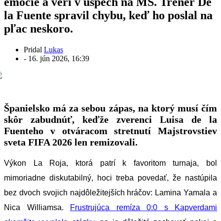
emócie a verí v úspech na MS. Tréner De
la Fuente spravil chybu, keď ho poslal na
pľac neskoro.
Pridal
Lukas
-
16. jún 2026, 16:39
Španielsko má za sebou zápas, na ktorý musí čím
skôr zabudnúť, keďže zverenci Luisa de la
Fuenteho v otváracom stretnutí Majstrovstiev
sveta FIFA 2026 len remizovali.
Výkon La Roja, ktorá patrí k favoritom turnaja, bol
mimoriadne diskutabilný, hoci treba povedať, že nastúpila
bez dvoch svojich najdôležitejších hráčov: Lamina Yamala a
Nica Williamsa.
Frustrujúca remíza 0:0 s Kapverdami