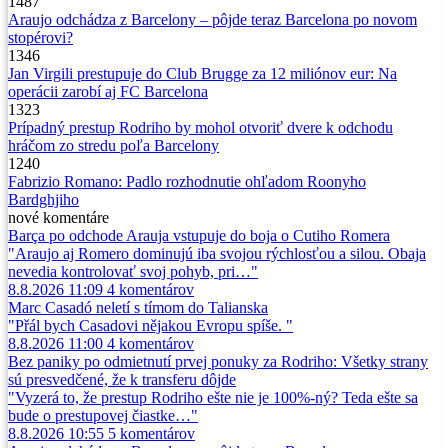
1487
Araujo odchádza z Barcelony – pôjde teraz Barcelona po novom
stopérovi?
1346
Jan Virgili prestupuje do Club Brugge za 12 miliónov eur: Na
operácii zarobí aj FC Barcelona
1323
Prípadný prestup Rodriho by mohol otvoriť dvere k odchodu
hráčom zo stredu poľa Barcelony
1240
Fabrizio Romano: Padlo rozhodnutie ohľadom Roonyho
Bardghjiho
nové
komentáre
Barça po odchode Arauja vstupuje do boja o Cutiho Romera
"Araujo aj Romero dominujú iba svojou rýchlosťou a silou. Obaja
nevedia kontrolovať svoj pohyb, pri…"
8.8.2026 11:09
4
komentárov
Marc Casadó neletí s tímom do Talianska
"Přál bych Casadovi nějakou Evropu spíše. "
8.8.2026 11:00
4
komentárov
Bez paniky po odmietnutí prvej ponuky za Rodriho: Všetky strany
sú presvedčené, že k transferu dôjde
"Vyzerá to, že prestup Rodriho ešte nie je 100%-ný? Teda ešte sa
bude o prestupovej čiastke…"
8.8.2026 10:55
5
komentárov