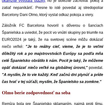
okamžite vyvolala otázky,
no je dôležité zachovať pokoj a
zatiaľ nepanikáriť. Presne to isté povedal aj stredopoliar
Barcelony Dani Olmo, ktorý vyslal odkaz pokoja a viery.
Záložník FC Barcelona hovoril s dôverou o šanciach
Španielska a uviedol, že pocit vo vnútri skupiny po triumfe na
EURO2024 je taký, že na svetovej scéne môžu dokázať
niečo veľké:
"Je to reálny cieľ, vieme, že je to veľmi
dôležitý rok a po majstrovstvách Európy sa podľa mňa
celé Španielsko obrátilo k nám. Pocit je taký, že môžeme
opäť dokázať niečo veľké na globálnej úrovni,"
povedal.
"A myslím, že to vie každý. Keď začnú dni plynúť a príde
čas hrať v tej súťaži, myslím, že Španielsko sa zomkne."
Olmo berie zodpovednosť na seba
Remíza bola pre Španielsko sklamaním, najmä proti tímu,