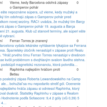
ní
Vieme, kedy Barcelona odohrá zápasy
0
o Gamperov pohár
 ešte nepoznáme súpera, už vieme, kedy mužský a
ký tím odohrajú zápas o Gamperov pohár pred
atkom novej sezóny. RAC1 uvádza, že mužský tím Barçy
rá zápas o Gamperov pohár 19. augusta a Barça
ní 21. augusta. Klub už stanovil termíny, ale súperi ešte
li vybraní.
ní
Ferran Torres je zranený
0
arcelona vydala lekárske vyhlásenie týkajúce sa Ferrana
esa. Španielsky útočník nenastúpil v zápase proti Realu
s. "Hráč prvého tímu Ferran Torres nenastúpi v dnešnom
se kvôli problémom s dvojhlavým svalom ľavého stehna.
 podstúpil magnetickú rezonanciu, ktorá potvrdila…
ní
Raphinha najlepším hráčom proti
0
Betisu
to posledný zápas Roberta Lewandowského na Camp
 ale... bohužiaľ sa mu nepodarilo streliť gól. Ocenenie
najlepšieho hráča zápasu si odniesol Raphinha, ktorý
oval dvakrát. Štatistiky Raphinhu v zápase s Realom
s Hodnotenie podľa Sofascore: 9,4 2 góly (xG 0,39) 5
el 4…