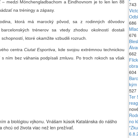
sť – medzi Mönchengladbachom a Eindhovnom je to len len 88
743
Vict
hádzať na tréningy a zápasy.
Odbl
dina, ktorá má marocký pôvod, sa z rodinných dôvodov
686
Mlad
barcelonských trénerov sa vtedy zhodou okolností dostali
676
schopností, ktoré okamžite vzbudili rozruch.
Bles
Álva
ového centra
Ciutat Esportiva
, kde svojou extrémnou technickou
662
í s ním bez váhania podpísali zmluvu. Po troch rokoch sa však
Flic
obr
604
Barc
kým 
527
Ter 
reag
nov
Rodr
aním a biológiou výkonu. Vnášam kúsok Katalánska do nášho
no k
 chcú od života viac než len prežívať.
"Zku
6.8.