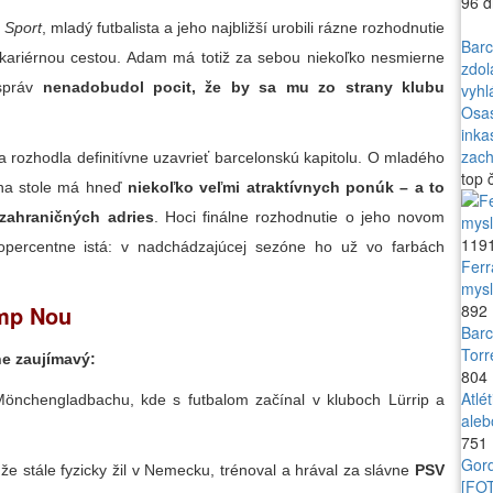
96 d
a
Sport
, mladý futbalista a jeho najbližší urobili rázne rozhodnutie
Barc
kariérnou cestou. Adam má totiž za sebou niekoľko nesmierne
zdol
 správ
nenadobudol pocit, že by sa mu zo strany klubu
vyhl
Osas
inka
zac
rozhodla definitívne uzavrieť barcelonskú kapitolu. O mladého
top
č
 na stole má hneď
niekoľko veľmi atraktívnych ponúk – a to
 zahraničných adries
. Hoci finálne rozhodnutie o jeho novom
119
topercentne istá: v nadchádzajúcej sezóne ho už vo farbách
Ferr
mysl
892
amp Nou
Barc
Torr
ne zaujímavý:
804
Atlé
nchengladbachu, kde s futbalom začínal v kluboch Lürrip a
aleb
751
Gord
e stále fyzicky žil v Nemecku, trénoval a hrával za slávne
PSV
[FO