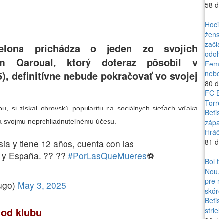
58 d
Hoci
žens
zači
elona prichádza o jeden zo svojich
odoh
dam Qaroual, ktorý doteraz pôsobil v
Feme
nebo
, definitívne nebude pokračovať vo svojej
80 d
FC B
Torr
ou, si získal obrovskú popularitu na sociálnych sieťach vďaka
Beti
zápa
ka svojmu neprehliadnuteľnému účesu.
Hráč
81 d
ia y tiene 12 años, cuenta con las
a y España. ?? ??
#PorLasQueMueres
⚽️
Bol 
Nou,
pre 
ugo)
May 3, 2025
skór
Beti
 od klubu
stri