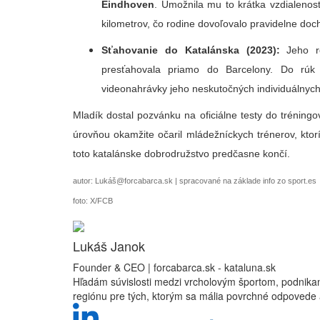
Eindhoven
. Umožnila mu to krátka vzdialeno
kilometrov, čo rodine dovoľovalo pravidelne doc
Sťahovanie do Katalánska (2023):
Jeho ro
presťahovala priamo do Barcelony. Do rúk 
videonahrávky jeho neskutočných individuálnych 
Mladík dostal pozvánku na oficiálne testy do tréning
úrovňou okamžite očaril mládežníckych trénerov, ktor
toto katalánske dobrodružstvo predčasne končí.
autor: Lukáš@forcabarca.sk | spracované na základe info zo sport.es
foto: X/FCB
Lukáš Janok
Founder & CEO | forcabarca.sk - kataluna.sk
Hľadám súvislosti medzi vrcholovým športom, podnik
regiónu pre tých, ktorým sa mália povrchné odpovede a