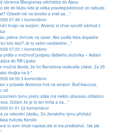
ý obranca Blaugranas odchádza do Ajaxu
o ide do klubu kde je velka pravdepodobnost ze nebude
at? Odsedi rok na lavicke a vrati sa…"
2026 07:48
1
komentárov
nári trvajú na svojom: Alvarez si chce vynútiť odchod z
ica
as, pekne zhrnute na zaver. Ako podla teba dopadne
rez toto leto? Je to velmi necitatelne…"
2026 07:23
1
komentárov
a prišla o možnosť podpisu ďalšieho útočníka – Asllani
ádza do RB Lipsko
to možná škoda, že ho Barcelona nezkusila získat. Za 25
 jako dvojka na 9."
2026 06:50
3
komentárov
tico v prípade Alvareza trvá na svojom: Buď klauzula,
o nič
ozumiem tomu prečo stále má niekto obscesiu ohľadom
reza. Dúfam že je to len hmla a na…"
2026 01:01
22
komentárov
la za rekordní částku. Do ženského týmu přichází
ilská hvězda Kerolin
sne to som chcel napisat,ale si ma predbehol...fak jak
"