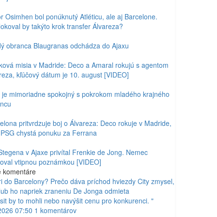
or Osimhen bol ponúknutý Atléticu, ale aj Barcelone.
okoval by takýto krok transfer Álvareza?
ý obranca Blaugranas odchádza do Ajaxu
ková misia v Madride: Deco a Amaral rokujú s agentom
reza, kľúčový dátum je 10. august [VIDEO]
k je mimoriadne spokojný s pokrokom mladého krajného
ancu
elona pritvrdzuje boj o Álvareza: Deco rokuje v Madride,
PSG chystá ponuku za Ferrana
Stegena v Ajaxe privítal Frenkie de Jong. Nemec
oval vtipnou poznámkou [VIDEO]
é
komentáre
i do Barcelony? Prečo dáva príchod hviezdy City zmysel,
lub ho napriek zraneniu De Jonga odmieta
sit by to mohli nebo navýšit cenu pro konkurenci. "
2026 07:50
1
komentárov