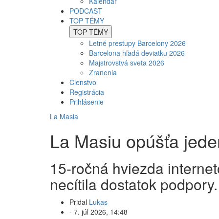
Kalendár
PODCAST
TOP TÉMY
TOP TÉMY
Letné prestupy Barcelony 2026
Barcelona hľadá deviatku 2026
Majstrovstvá sveta 2026
Zranenia
Členstvo
Registrácia
Prihlásenie
La Masia
La Masiu opúšťa jeden
15-ročná hviezda interne
necítila dostatok podpory.
Pridal
Lukas
-
7. júl 2026, 14:48