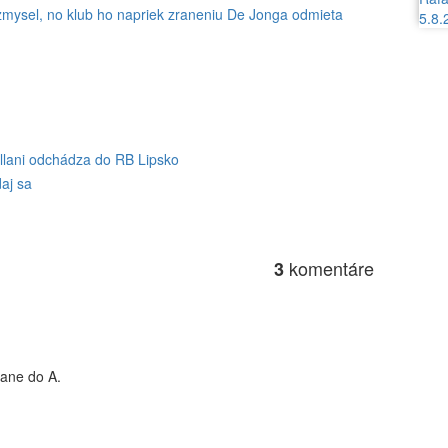
zmysel, no klub ho napriek zraneniu De Jonga odmieta
5.8.
sllani odchádza do RB Lipsko
daj sa
komentáre
3
tane do A.