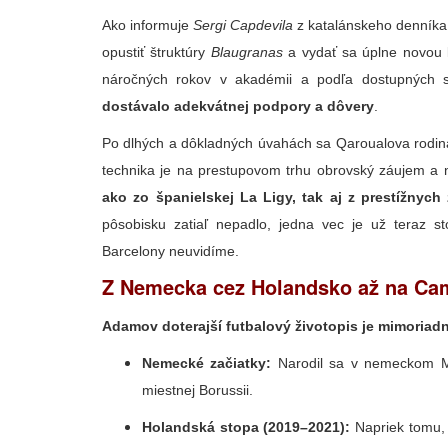
Ako informuje
Sergi Capdevila
z katalánskeho denník
opustiť štruktúry
Blaugranas
a vydať sa úplne novou 
náročných rokov v akadémii a podľa dostupných
dostávalo adekvátnej podpory a dôvery
.
Po dlhých a dôkladných úvahách sa Qaroualova rodina 
technika je na prestupovom trhu obrovský záujem a
ako zo španielskej La Ligy, tak aj z prestížnych
pôsobisku zatiaľ nepadlo, jedna vec je už teraz s
Barcelony neuvidíme.
Z Nemecka cez Holandsko až na C
Adamov doterajší futbalový životopis je mimoriad
Nemecké začiatky:
Narodil sa v nemeckom Mö
miestnej Borussii.
Holandská stopa (2019–2021):
Napriek tomu, ž