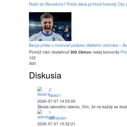
Rodri do Barcelony? Prečo dáva príchod hviezdy City 
Barça prišla o možnosť podpisu ďalšieho útočníka – A
Pomôž nám dosiahnuť
300 členov
našej komunity
Pri
122
300
Diskusia
2
Nick01
2026-07-07 14:53:00
Škoda takového talentu. Vím, že ne každý se dos
1
adindvatri
2026-07-07 15:32:21