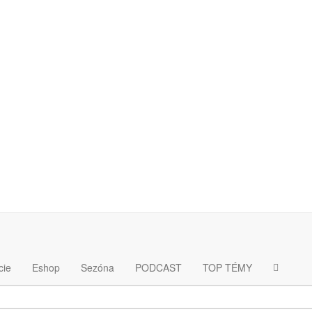
 FC Barcelona
Zabudol si heslo
cie
Eshop
Sezóna
PODCAST
TOP TÉMY