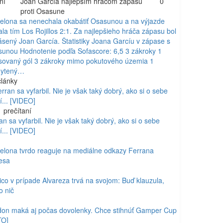
ní
Joan García najlepším hráčom zápasu
0
proti Osasune
elona sa nenechala okabátiť Osasunou a na výjazde
ala tím Los Rojillos 2:1. Za najlepšieho hráča zápasu bol
ásený Joan García. Štatistiky Joana Garcíu v zápase s
unou Hodnotenie podľa Sofascore: 6,5 3 zákroky 1
sovaný gól 3 zákroky mimo pokutového územia 1
hytený…
lánky
1
prečítaní
an sa vyfarbil. Nie je však taký dobrý, ako si o sebe
í... [VIDEO]
elona tvrdo reaguje na mediálne odkazy Ferrana
esa
tico v prípade Alvareza trvá na svojom: Buď klauzula,
o nič
on maká aj počas dovolenky. Chce stihnúť Gamper Cup
TO]