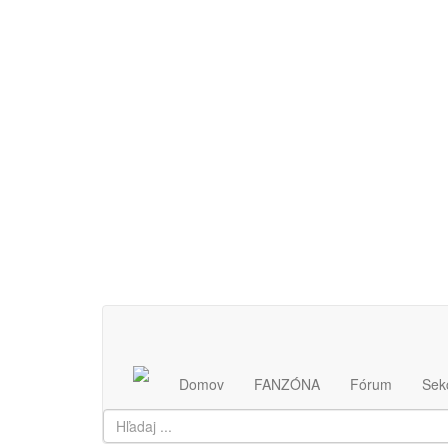
Najlepší a najspoľahlivejší SK/CZ informačný servis
Domov
FANZÓNA
Fórum
Sek