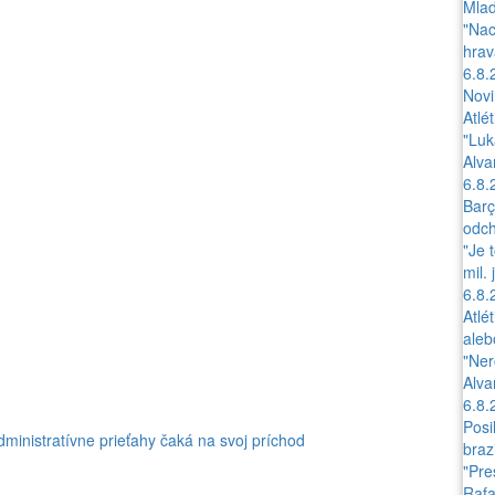
Mlad
"Nac
hrav
6.8.
Novi
Atlét
"Luk
Alva
6.8.
Barç
odch
"Je 
mil.
6.8.
Atlé
aleb
"Ner
Alva
6.8.
Posi
dministratívne prieťahy čaká na svoj príchod
braz
"Pre
Rafa