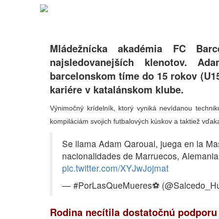
Mládežnícka akadémia FC Barc
najsledovanejších klenotov. A
barcelonskom tíme do 15 rokov (U15)
kariére v katalánskom klube.
Výnimočný krídelník, ktorý vyniká nevídanou technik
kompiláciám svojich futbalových kúskov a taktiež vďa
Se llama Adam Qaroual, juega en la Mas
nacionalidades de Marruecos, Alemani
pic.twitter.com/XYJwJojmat
— #PorLasQueMueres⚽️ (@Salcedo_H
Rodina necítila dostatočnú podporu