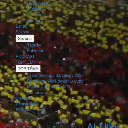
História klubu
Mužstvo
Kategórie
Partneri
Eshop
Sezóna
Sezóna
Tabuľky
Kalendár
PODCAST
TOP TÉMY
TOP TÉMY
Letné prestupy Barcelony 2026
Barcelona hľadá deviatku 2026
Majstrovstvá sveta 2026
Zranenia
Členstvo
Registrácia
Prihlásenie
Diskusia k článku
Al-Hilal