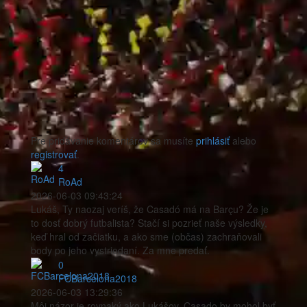
Pre pridávanie komentárov sa musíte
prihlásiť
alebo
registrovať
.
4
RoAd
2026-06-03 09:43:24
Lukáš, Ty naozaj veríš, že Casadó má na Barçu? Že je
to dosť dobrý futbalista? Stačí si pozrieť naše výsledky,
keď hral od začiatku, a ako sme (občas) zachraňovali
body po jeho vystriedaní. Za mne predať.
0
FCBarcelona2018
2026-06-03 13:29:36
Môj názor je rovnaký ako Lukášov. Casado by mohol byť