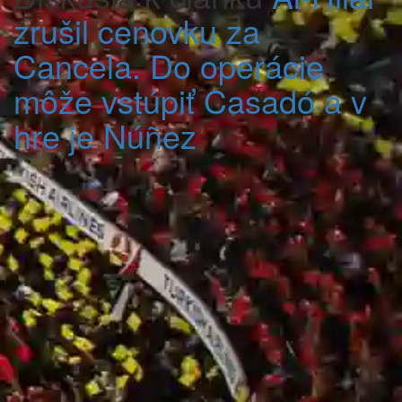
zrušil cenovku za
Cancela. Do operácie
môže vstúpiť Casadó a v
hre je Núñez