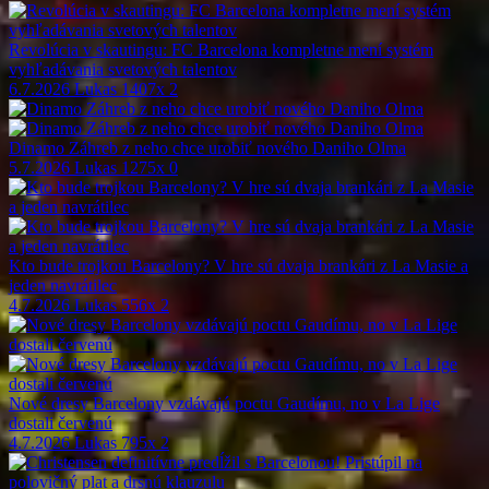
Revolúcia v skautingu: FC Barcelona kompletne mení systém
vyhľadávania svetových talentov
6.7.2026
Lukas
1407x
2
Dinamo Záhreb z neho chce urobiť nového Daniho Olma
5.7.2026
Lukas
1275x
0
Kto bude trojkou Barcelony? V hre sú dvaja brankári z La Masie a
jeden navrátilec
4.7.2026
Lukas
556x
2
Nové dresy Barcelony vzdávajú poctu Gaudímu, no v La Lige
dostali červenú
4.7.2026
Lukas
795x
2