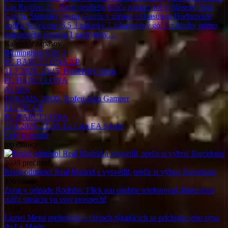
Los Rojillos 2:1. Za najlepšieho hráča zápasu bol vyhlásený Joan
García. Štatistiky Joana Garcíu v zápase s Osasunou Hodnotenie
podľa Sofascore: 6,5 3 zákroky 1 inkasovaný gól 3 zákroky mimo
pokutového územia 1 zachytený…
Kalendár
zápasov
Birmingham City
3
FC BARCELONA
2 P
31.7.2026, 20:45, Priateľský zápas
FC BARCELONA
Al Ahly
19.8.2026, 20:00, Trofeu Joan Gamper
ELCHE CF
FC BARCELONA
23.8.2026, 21:30, La Liga EA Sports
Celý kalendár
top
články
3698
prečítaní
Rodri odmietol Real Madrid a vysvetlil, prečo si vybral Barcelonu
3065
Zvrat v prípade Rodriho: Flick mu osobne telefonoval, Barcelona
otáča situáciu vo svoj prospech!
2338
Lionel Messi prehovoril o fámach týkajúcich sa príchodu jeho syna
do La Masie