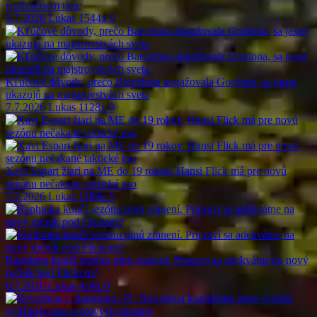
realizačnom tíme
9.7.2026
Lukas
1544x
0
Kľúčové dôvody, prečo Barcelona angažovala Gordona, sa jasne
ukazujú na majstrovstvách sveta
7.7.2026
Lukas
1128x
0
Xavi Espart žiari na ME do 19 rokov. Hansi Flick má pre novú
sezónu nečakané taktické eso
7.7.2026
Lukas
1189x
1
Raphinha končí sezónu plnú zranení. Pripraví sa adekvátne na nový
ročník pod Flickom?
6.7.2026
Lukas
434x
0