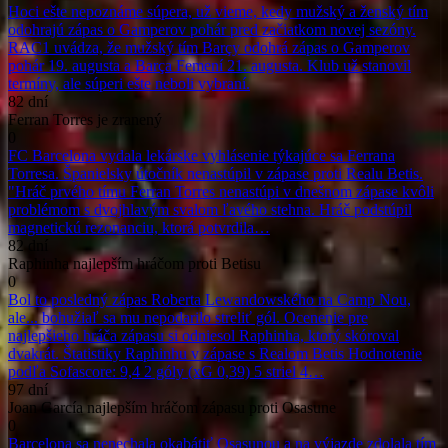
Hoci ešte nepoznáme súpera, už vieme, kedy mužský a ženský tím
odohrajú zápas o Gamperov pohár pred začiatkom novej sezóny.
RAC1 uvádza, že mužský tím Barçy odohrá zápas o Gamperov
pohár 19. augusta a Barça Femení 21. augusta. Klub už stanovil
termíny, ale súperi ešte neboli vybraní.
82 dní
Ferran Torres je zranený
0
FC Barcelona vydala lekárske vyhlásenie týkajúce sa Ferrana
Torresa. Španielsky útočník nenastúpil v zápase proti Realu Betis.
"Hráč prvého tímu Ferran Torres nenastúpi v dnešnom zápase kvôli
problémom s dvojhlavým svalom ľavého stehna. Hráč podstúpil
magnetickú rezonanciu, ktorá potvrdila…
82 dní
Raphinha najlepším hráčom proti Betisu
0
Bol to posledný zápas Roberta Lewandowského na Camp Nou,
ale... bohužiaľ sa mu nepodarilo streliť gól. Ocenenie pre
najlepšieho hráča zápasu si odniesol Raphinha, ktorý skóroval
dvakrát. Štatistiky Raphinhu v zápase s Realom Betis Hodnotenie
podľa Sofascore: 9,4 2 góly (xG 0,39) 5 striel 4…
97 dní
Joan García najlepším hráčom zápasu proti Osasune
0
Barcelona sa nenechala okabátiť Osasunou a na výjazde zdolala tím