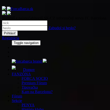
Najlepší a najspoľahlivejší SK/CZ informačný servis FC Barcelona
Zabudol si heslo?
Registrácia
Toggle navigation
Domov
FANZÓNA
FORCA SOCIO
Premium Fórum
Tipovačka
Kam na Barcelonu?
Fórum
Sekcie
PENYA
História klubu