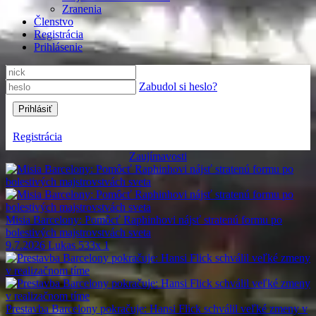
Zranenia
Členstvo
Registrácia
Prihlásenie
Zabudol si heslo?
Registrácia
Zaujímavosti
Misia Barcelony: Pomôcť Raphinhovi nájsť stratenú formu po
bolestivých majstrovstvách sveta
9.7.2026
Lukas
533x
1
Prestavba Barcelony pokračuje: Hansi Flick schválil veľké zmeny v