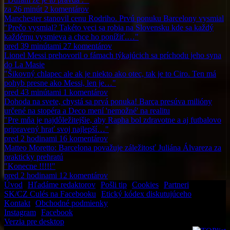
za 26 minút
2
komentárov
Manchester stanovil cenu Rodriho. Prvú ponuku Barcelony vysmial
"Prečo vysmial? Takéto veci sa robia na Slovensku kde sa každý
každému vysmieva a chce ho ponížiť.…"
pred 39 minútami
27
komentárov
Lionel Messi prehovoril o fámach týkajúcich sa príchodu jeho syna
do La Masie
"Šikovný chlapec ale ak je niekto ako otec, tak je to Ciro. Ten má
pohyb presne ako Messi, len je…"
pred 43 minútami
1
komentárov
Dohoda na svete, chystá sa prvá ponuka! Barça presúva milióny
určené na stopéra a Deco mení 'nemožné' na realitu
"Pre mňa je najdôležitejšie, aby Rapha bol zdravotne a aj futbalovo
pripravený hrať svoj najlepší…"
pred 2 hodinami
16
komentárov
Matteo Moretto: Barcelona považuje záležitosť Juliána Álvareza za
prakticky prehratú
"Konecne !!!!!"
pred 2 hodinami
12
komentárov
Úvod
•
Hľadáme redaktorov
•
Pošli tip
•
Cookies
•
Partneri
SK/CZ Culés na Facebooku
•
Etický kódex diskutujúceho
Kontakt
•
Obchodné podmienky
Instagram
•
Facebook
Verzia pre desktop