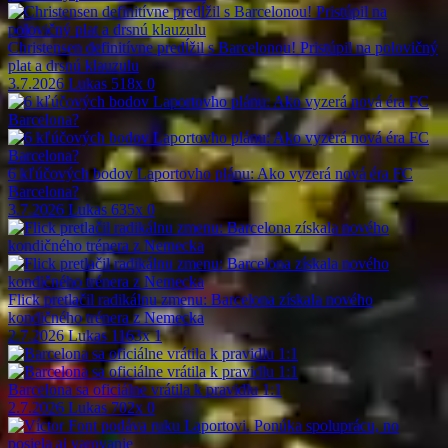
Christensen definitívne predĺžil s Barcelonou! Pristúpil na polovičný
plat a drsnú klauzulu
3.7.2026
Lukas
518x
0
6 kľúčových bodov Laportovho plánu: Ako vyzerá nová éra FC
Barcelona?
3.7.2026
Lukas
635x
0
Flick pretlačil radikálnu zmenu: Barcelona získala nového
kondičného trénera z Nemecka
2.7.2026
Lukas
1163x
1
Barcelona sa oficiálne vrátila k pravidlu 1:1
2.7.2026
Lukas
702x
0