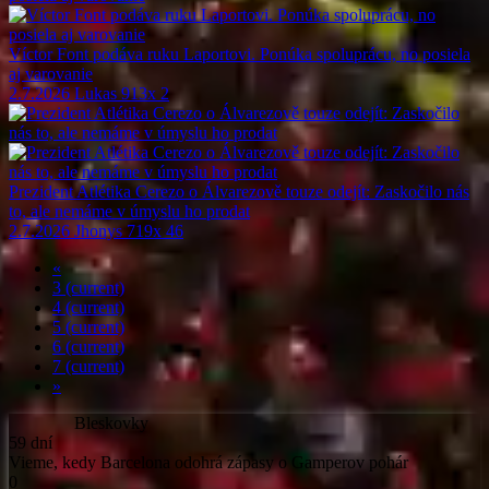
Víctor Font podáva ruku Laportovi. Ponúka spoluprácu, no posiela
aj varovanie
2.7.2026
Lukas
913x
2
Prezident Atlétika Cerezo o Álvarezově touze odejít: Zaskočilo nás
to, ale nemáme v úmyslu ho prodat
2.7.2026
Jhonys
719x
46
«
3
(current)
4
(current)
5
(current)
6
(current)
7
(current)
»
Bleskovky
59 dní
Vieme, kedy Barcelona odohrá zápasy o Gamperov pohár
0