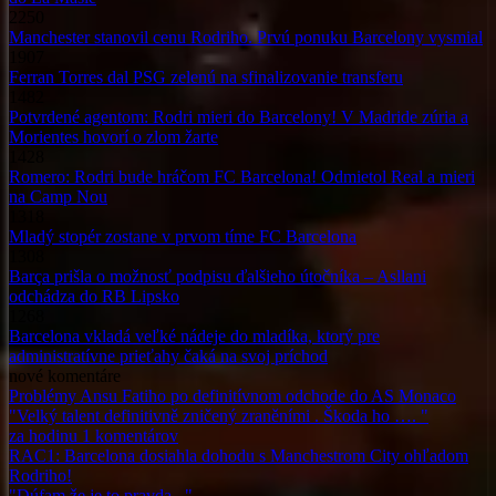
2250
Manchester stanovil cenu Rodriho. Prvú ponuku Barcelony vysmial
1907
Ferran Torres dal PSG zelenú na sfinalizovanie transferu
1482
Potvrdené agentom: Rodri mieri do Barcelony! V Madride zúria a
Morientes hovorí o zlom žarte
1428
Romero: Rodri bude hráčom FC Barcelona! Odmietol Real a mieri
na Camp Nou
1318
Mladý stopér zostane v prvom tíme FC Barcelona
1308
Barça prišla o možnosť podpisu ďalšieho útočníka – Asllani
odchádza do RB Lipsko
1268
Barcelona vkladá veľké nádeje do mladíka, ktorý pre
administratívne prieťahy čaká na svoj príchod
nové
komentáre
Problémy Ansu Fatiho po definitívnom odchode do AS Monaco
"Velký talent definitivně zničený zraněními . Škoda ho …. "
za hodinu
1
komentárov
RAC1: Barcelona dosiahla dohodu s Manchestrom City ohľadom
Rodriho!
"Dúfam že je to pravda . "