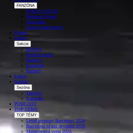
FANZÓNA
FORCA SOCIO
Premium Fórum
Tipovačka
Kam na Barcelonu?
Fórum
Sekcie
Sekcie
PENYA
História klubu
Mužstvo
Kategórie
Partneri
Eshop
Sezóna
Sezóna
Tabuľky
Kalendár
PODCAST
TOP TÉMY
TOP TÉMY
Letné prestupy Barcelony 2026
Barcelona hľadá deviatku 2026
Majstrovstvá sveta 2026