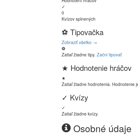
Hodnotení hráčov
✓
0
Kvízov splnených
⚽
Tipovačka
Zobraziť všetko →
⚽
Zatiaľ žiadne tipy.
Začni tipovať
★
Hodnotenie hráčov
★
Zatiaľ žiadne hodnotenia. Hodnotenie 
✓
Kvízy
✓
Zatiaľ žiadne kvízy.
Osobné údaje