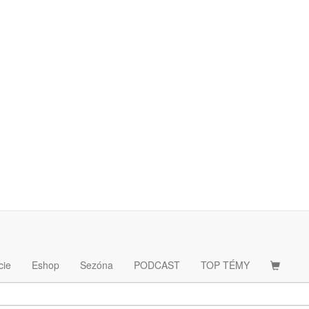
 FC Barcelona
Zabudol si heslo
cie
Eshop
Sezóna
PODCAST
TOP TÉMY