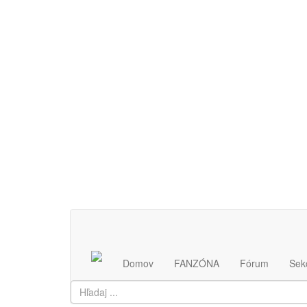
Najlepší a najspoľahlivejší SK/CZ informačný servis
Domov
FANZÓNA
Fórum
Sek