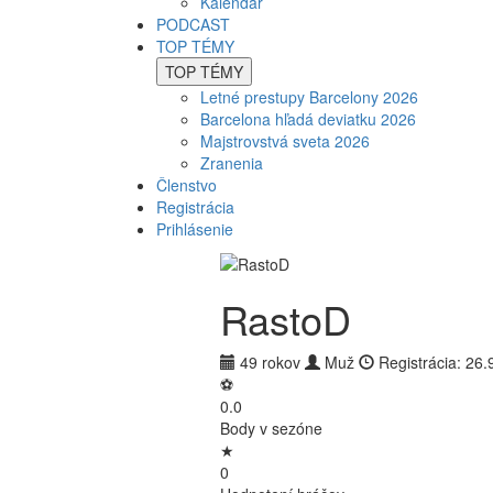
Kalendár
PODCAST
TOP TÉMY
TOP TÉMY
Letné prestupy Barcelony 2026
Barcelona hľadá deviatku 2026
Majstrovstvá sveta 2026
Zranenia
Členstvo
Registrácia
Prihlásenie
RastoD
49 rokov
Muž
Registrácia: 26.
⚽
0.0
Body v sezóne
★
0