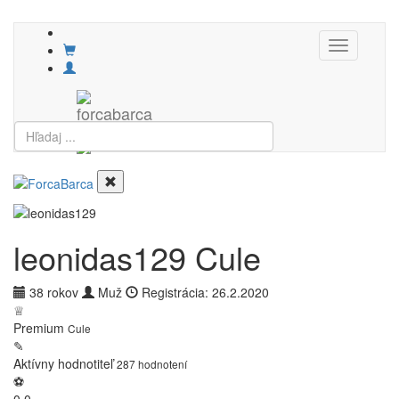
Toggle
navigation
leonidas129
Cule
38 rokov
Muž
Registrácia: 26.2.2020
♕
Premium
Cule
✎
Aktívny hodnotiteľ
287 hodnotení
⚽