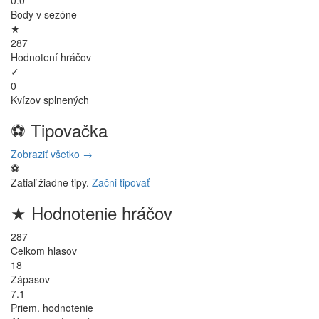
0.0
Body v sezóne
★
287
Hodnotení hráčov
✓
0
Kvízov splnených
⚽
Tipovačka
Zobraziť všetko →
⚽
Zatiaľ žiadne tipy.
Začni tipovať
★
Hodnotenie hráčov
287
Celkom hlasov
18
Zápasov
7.1
Priem. hodnotenie