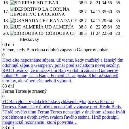
16.
SD EIBAR
38
9
8
21
34:55
35
17.
38
7
14
17
35:60
35
DEPORTIVO LA CORUÑA
18.
GRANADA CF
38
7
14
17
29:64
35
19.
UD ALMERÍA
38
8
8
22
35:64
32
20.
CÓRDOBA CF
38
3
11
24
22:68
20
Bleskovky
60 dní
Vieme, kedy Barcelona odohrá zápasy o Gamperov pohár
0
Hoci ešte nepoznáme súpera, už vieme, kedy mužský a ženský tím
odohrajú zápas o Gamperov pohár pred začiatkom novej sezóny.
RAC1 uvádza, že mužský tím Barçy odohrá zápas o Gamperov
pohár 19. augusta a Barça Femení 21. augusta. Klub už stanovil
termíny, ale súperi ešte neboli vybraní.
83 dní
Ferran Torres je zranený
0
FC Barcelona vydala lekárske vyhlásenie týkajúce sa Ferrana
Torresa. Španielsky útočník nenastúpil v zápase proti Realu Betis.
"Hráč prvého tímu Ferran Torres nenastúpi v dnešnom zápase kvôli
problémom s dvojhlavým svalom ľavého stehna. Hráč podstúpil
magnetickú rezonanciu, ktorá potvrdila…
83 dní