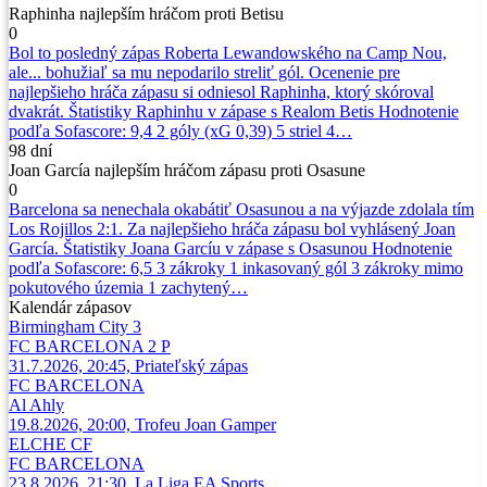
Raphinha najlepším hráčom proti Betisu
0
Bol to posledný zápas Roberta Lewandowského na Camp Nou,
ale... bohužiaľ sa mu nepodarilo streliť gól. Ocenenie pre
najlepšieho hráča zápasu si odniesol Raphinha, ktorý skóroval
dvakrát. Štatistiky Raphinhu v zápase s Realom Betis Hodnotenie
podľa Sofascore: 9,4 2 góly (xG 0,39) 5 striel 4…
98 dní
Joan García najlepším hráčom zápasu proti Osasune
0
Barcelona sa nenechala okabátiť Osasunou a na výjazde zdolala tím
Los Rojillos 2:1. Za najlepšieho hráča zápasu bol vyhlásený Joan
García. Štatistiky Joana Garcíu v zápase s Osasunou Hodnotenie
podľa Sofascore: 6,5 3 zákroky 1 inkasovaný gól 3 zákroky mimo
pokutového územia 1 zachytený…
Kalendár
zápasov
Birmingham City
3
FC BARCELONA
2 P
31.7.2026, 20:45, Priateľský zápas
FC BARCELONA
Al Ahly
19.8.2026, 20:00, Trofeu Joan Gamper
ELCHE CF
FC BARCELONA
23.8.2026, 21:30, La Liga EA Sports