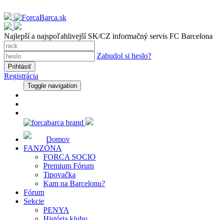
Najlepší a najspoľahlivejší SK/CZ informačný servis FC Barcelona
Zabudol si heslo?
Registrácia
Toggle navigation
Domov
FANZÓNA
FORCA SOCIO
Premium Fórum
Tipovačka
Kam na Barcelonu?
Fórum
Sekcie
PENYA
História klubu