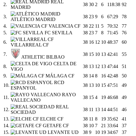
REAL
2.
38
30
2
6
118:38
92
MADRID
3.
38
23
9
6
67:29
78
ATLÉTICO MADRID
4.
VALENCIA CF
38
22
11
5
70:32
77
5.
FC SEVILLA
38
23
7
8
71:45
76
6.
38
16
12
10
48:37
60
VILLARREAL CF
7.
38
15
10
13
42:41
55
ATHLETIC BILBAO
CELTA DE
8.
38
13
12
13
47:44
51
VIGO
9.
MÁLAGA CF
38
14
8
16
42:48
50
RCD
10.
38
13
10
15
47:51
49
ESPANYOL
RAYO
11.
38
15
4
19
46:68
49
VALLECANO
REAL
12.
38
11
13
14
44:51
46
SOCIEDAD
13.
ELCHE CF
38
11
8
19
35:62
41
14.
GETAFE CF
38
10
7
21
33:64
37
15.
LEVANTE UD
38
9
10
19
34:67
37