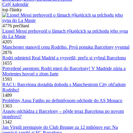
Celý kalendár
top
články
4776
prečítaní
Lionel Messi prehovoril o fámach týkajúcich sa príchodu jeho syna
do La Masie
4205
Manchester stanovil cenu Rodriho. Prvú ponuku Barcelony vysmial
2876
Rodri odmietol Real Madrid a vysvetlil, prečo si vybral Barcelonu
1655
Potvrdené agentom: Rodri mieri do Barcelony! V Madride zúria a
Morientes hovorí o zlom žarte
1593
RAC1: Barcelona dosiahla dohodu s Manchestrom City ohľadom
Rodriho!
1489
Problémy Ansu Fatiho po definitívnom odchode do AS Monaco
1363
Araujo odchádza z Barcelony – pôjde teraz Barcelona po novom
stopérovi?
1342
Jan Virgili prestupuje do Club Brugge za 12 miliónov eur: Na
operácii zarobí aj FC Barcelona