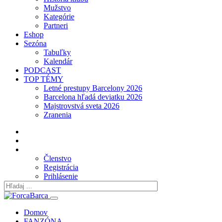
Mužstvo
Kategórie
Partneri
Eshop
Sezóna
Tabuľky
Kalendár
PODCAST
TOP TÉMY
Letné prestupy Barcelony 2026
Barcelona hľadá deviatku 2026
Majstrovstvá sveta 2026
Zranenia
Členstvo
Registrácia
Prihlásenie
Domov
FANZÓNA