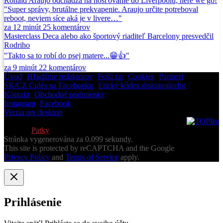
Ronald Araujo odchádza na hosťovanie do Liverpoolu, here we go!
"Super správy, brutálne prekvapenie. Araujo určite potreboval
reboot, neviem síce aká je v livere…"
za 12 minút
25
komentárov
Masterclass Deca alebo ako športový riaditeľ Barcelony presvedčil
Rodriho
"Takto sa to robí do psej matere...😁👍"
za 9 minút
22
komentárov
Úvod
•
Hľadáme redaktorov
•
Pošli tip
•
Cookies
•
Partneri
SK/CZ Culés na Facebooku
•
Etický kódex diskutujúceho
Kontakt
•
Obchodné podmienky
Instagram
•
Facebook
Verzia pre desktop
© 2013-2026 Všetky práva vyhradené
Vytvoril
Patky
Stránka vygenerována za 0.099 sekundy.
This site is protected by reCAPTCHA and the Google
Privacy Policy
and
Terms of Service
apply.
Prihlásenie