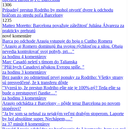
1306
Prípadný prestup Rodriho by mohol otvoriť dvere k odchodu
hráčom zo stredu poľa Barcelony
1235
Matteo Moretto: Barcelona považuje záležitosť Juliána Álvareza za
prakticky prehratú
nové
komentáre
Barça po odchode Arauja vstupuje do boja o Cutiho Romera
"Araujo aj Romero dominujú iba svojou rýchlosťou a silou. Obaja
nevedia kontrolovať svoj pohyb, pri…"
za hodinu
4
komentárov
Marc Casadó neletí s tímom do Talianska
"Přál bych Casadovi nějakou Evropu spíše. "
za hodinu
3
komentárov
Bez paniky po odmietnutí prvej ponuky za Rodriho: Všetky strany
sú presvedčené, že k transferu dôjde
"Vyzerá to, že prestup Rodriho ešte nie je 100%-ný? Teda ešte sa
bude o prestupovej čiastke…"
za hodinu
3
komentárov
Araujo odchádza z Barcelony – pôjde teraz Barcelona po novom
stopérovi?
"Ja by som sa nehnal za nejakým veľmi drahým stoperom. Laporte
by bol absolútne super. Nechápem,…"
za 37 minút
8
komentárov