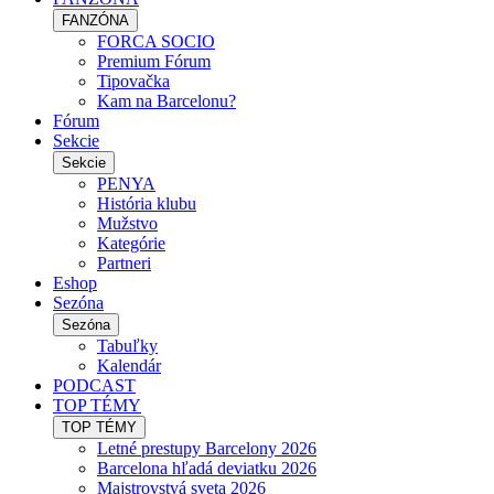
FANZÓNA
FORCA SOCIO
Premium Fórum
Tipovačka
Kam na Barcelonu?
Fórum
Sekcie
Sekcie
PENYA
História klubu
Mužstvo
Kategórie
Partneri
Eshop
Sezóna
Sezóna
Tabuľky
Kalendár
PODCAST
TOP TÉMY
TOP TÉMY
Letné prestupy Barcelony 2026
Barcelona hľadá deviatku 2026
Majstrovstvá sveta 2026