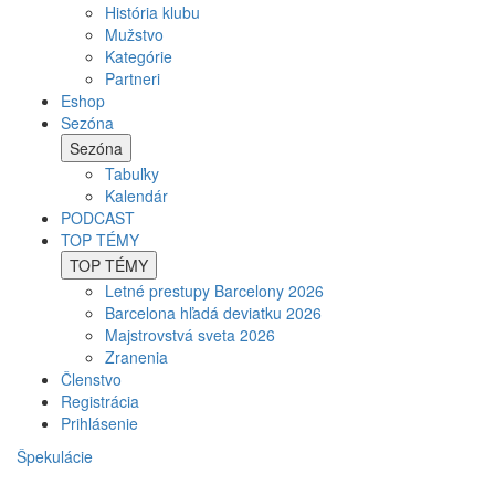
História klubu
Mužstvo
Kategórie
Partneri
Eshop
Sezóna
Sezóna
Tabuľky
Kalendár
PODCAST
TOP TÉMY
TOP TÉMY
Letné prestupy Barcelony 2026
Barcelona hľadá deviatku 2026
Majstrovstvá sveta 2026
Zranenia
Členstvo
Registrácia
Prihlásenie
Špekulácie