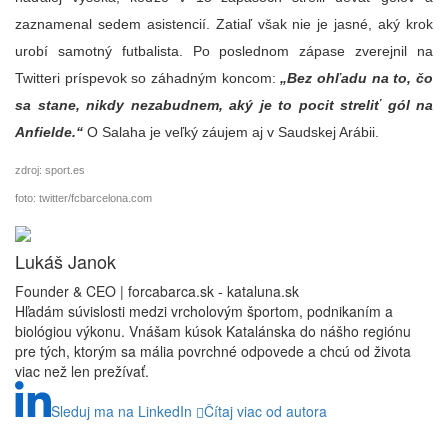
zaznamenal sedem asistencií. Zatiaľ však nie je jasné, aký krok
urobí samotný futbalista. Po poslednom zápase zverejnil na
Twitteri príspevok so záhadným koncom:
„Bez ohľadu na to, čo
sa stane, nikdy nezabudnem, aký je to pocit streliť gól na
Anfielde.“
O Salaha je veľký záujem aj v Saudskej Arábii.
zdroj: sport.es
foto: twitter/fcbarcelona.com
Lukáš Janok
Founder & CEO | forcabarca.sk - kataluna.sk
Hľadám súvislosti medzi vrcholovým športom, podnikaním a
biológiou výkonu. Vnášam kúsok Katalánska do nášho regiónu
pre tých, ktorým sa mália povrchné odpovede a chcú od života
viac než len prežívať.
Sleduj ma na LinkedIn
Čítaj viac od autora