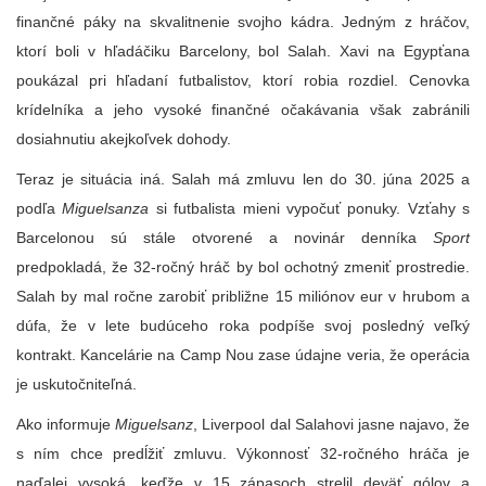
finančné páky na skvalitnenie svojho kádra. Jedným z hráčov,
ktorí boli v hľadáčiku Barcelony, bol Salah. Xavi na Egypťana
poukázal pri hľadaní futbalistov, ktorí robia rozdiel. Cenovka
krídelníka a jeho vysoké finančné očakávania však zabránili
dosiahnutiu akejkoľvek dohody.
Teraz je situácia iná. Salah má zmluvu len do 30. júna 2025 a
podľa
Miguelsanza
si futbalista mieni vypočuť ponuky. Vzťahy s
Barcelonou sú stále otvorené a novinár denníka
Sport
predpokladá, že 32-ročný hráč by bol ochotný zmeniť prostredie.
Salah by mal ročne zarobiť približne 15 miliónov eur v hrubom a
dúfa, že v lete budúceho roka podpíše svoj posledný veľký
kontrakt. Kancelárie na Camp Nou zase údajne veria, že operácia
je uskutočniteľná.
Ako informuje
Miguelsanz
, Liverpool dal Salahovi jasne najavo, že
s ním chce predĺžiť zmluvu. Výkonnosť 32-ročného hráča je
naďalej vysoká, keďže v 15 zápasoch strelil deväť gólov a