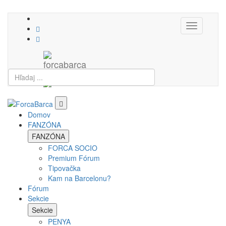
Toggle
navigation
Domov
FANZÓNA
FANZÓNA
FORCA SOCIO
Premium Fórum
Tipovačka
Kam na Barcelonu?
Fórum
Sekcie
Sekcie
PENYA