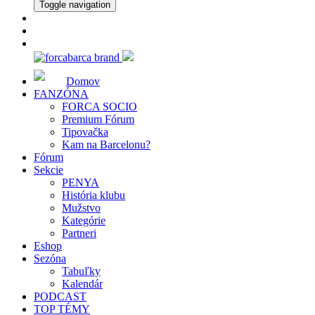
Toggle navigation
Domov
FANZÓNA
FORCA SOCIO
Premium Fórum
Tipovačka
Kam na Barcelonu?
Fórum
Sekcie
PENYA
História klubu
Mužstvo
Kategórie
Partneri
Eshop
Sezóna
Tabuľky
Kalendár
PODCAST
TOP TÉMY