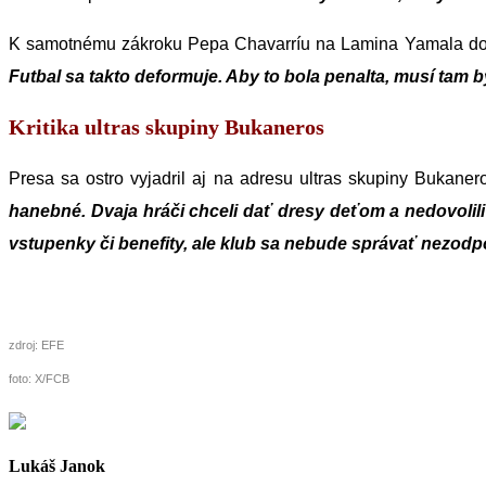
K samotnému zákroku Pepa Chavarríu na Lamina Yamala d
Futbal sa takto deformuje. Aby to bola penalta, musí tam b
Kritika ultras skupiny Bukaneros
Presa sa ostro vyjadril aj na adresu ultras skupiny Bukane
hanebné. Dvaja hráči chceli dať dresy deťom a nedovolili
vstupenky či benefity, ale klub sa nebude správať nezod
zdroj: EFE
foto: X/FCB
Lukáš Janok