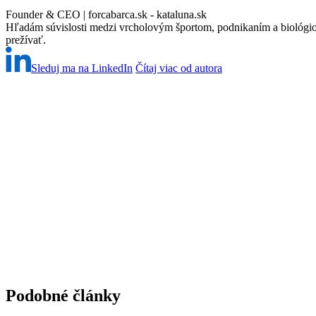
Founder & CEO | forcabarca.sk - kataluna.sk
Hľadám súvislosti medzi vrcholovým športom, podnikaním a biológio
prežívať.
Sleduj ma na LinkedIn
Čítaj viac od autora
Podobné články