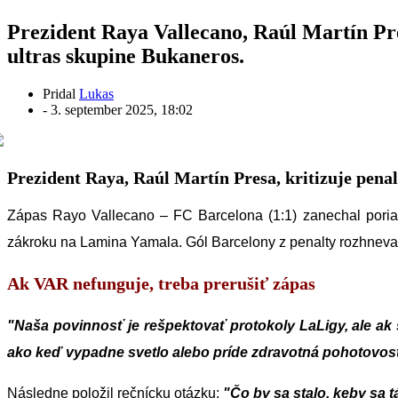
Prezident Raya Vallecano, Raúl Martín Pres
ultras skupine Bukaneros.
Pridal
Lukas
-
3. september 2025, 18:02
Prezident Raya, Raúl Martín Presa, kritizuje pena
Zápas Rayo Vallecano – FC Barcelona (1:1) zanechal poria
zákroku na Lamina Yamala. Gól Barcelony z penalty rozhneva
Ak VAR nefunguje, treba prerušiť zápas
"Naša povinnosť je rešpektovať protokoly LaLigy, ale ak 
ako keď vypadne svetlo alebo príde zdravotná pohotovosť.
Následne položil rečnícku otázku:
"Čo by sa stalo, keby sa 