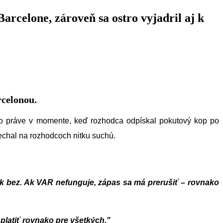
arcelone, zároveň sa ostro vyjadril aj k
rcelonou.
to práve v momente, keď rozhodca odpískal pokutový kop po
chal na rozhodcoch nitku suchú.
tak bez. Ak VAR nefunguje, zápas sa má prerušiť – rovnako
 platiť rovnako pre všetkých."