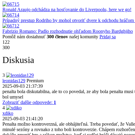
Ronald Araujo odchádza na hosťovanie do Liverpoolu, here we go!
Prípadný prestup Rodriho by mohol otvoriť dvere k odchodu hráčom 
Fabrizio Romano: Padlo rozhodnutie ohľadom Roonyho Bardghjiho
Pomôž nám dosiahnuť
300 členov
našej komunity
Pridaj sa
122
300
Diskusia
3
leonidas129
Premium
2025-09-03 21:37:39
penalta bola diskutabilna, ale to co povedal, ze aby bola penalta mus
bol umysel
Zobraziť dalšie odpovede:
1
4
xdiko
2025-09-03 21:41:20
Penalta možno kontroverzná, ale obhájiteľná. Treba povedať, že Valle
minulé sezóny a rovnako z toho boli kontroverzie. Chápem rozhorčeni
dokáže zmeniť hru a výkon mužstva, keď si radšej hráči dávajú pozor