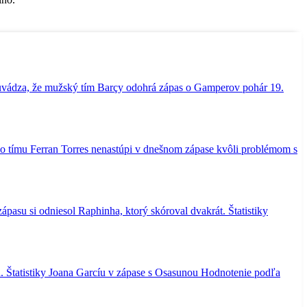
uvádza, že mužský tím Barçy odohrá zápas o Gamperov pohár 19.
ého tímu Ferran Torres nenastúpi v dnešnom zápase kvôli problémom s
pasu si odniesol Raphinha, ktorý skóroval dvakrát. Štatistiky
a. Štatistiky Joana Garcíu v zápase s Osasunou Hodnotenie podľa