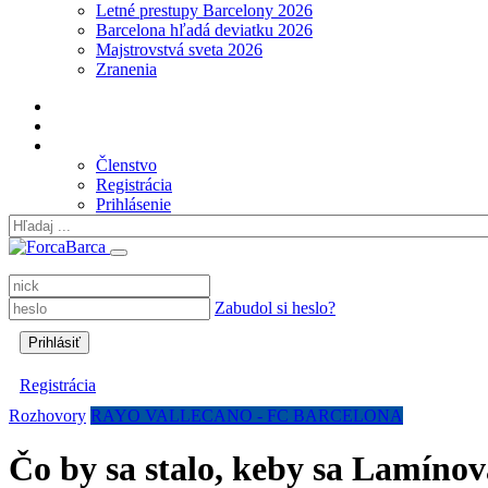
Letné prestupy Barcelony 2026
Barcelona hľadá deviatku 2026
Majstrovstvá sveta 2026
Zranenia
Členstvo
Registrácia
Prihlásenie
Zabudol si heslo?
Registrácia
Rozhovory
RAYO VALLECANO - FC BARCELONA
Čo by sa stalo, keby sa Lamínov