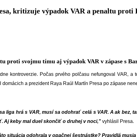
a, kritizuje výpadok VAR a penaltu proti B
ltu proti svojmu tímu aj výpadok VAR v zápase s Ba
dne kontroverzie. Počas prvého polčasu nefungoval VAR, a 
l domácich a prezident Raya Raúl Martín Presa po zápase nene
sa liga hrá s VAR, musí sa odohrať celá s VAR. A ak bez, 
 Aj keby mal duel skončiť o druhej v noci,"
vyhlásil Presa.
táto situácia odohrala v opačnej šestnástke? Pravidlá musia