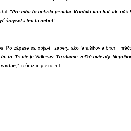
odal:
"Pre mňa to nebola penalta. Kontakt tam bol, ale náš 
yť úmysel a ten tu nebol."
ros. Po zápase sa objavili zábery, ako fanúšikovia bránili h
 im to. To nie je Vallecas. Tu vítame veľké hviezdy. Neprij
povedne,"
zdôraznil prezident.