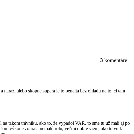
3
komentáre
a narazi alebo skopne supera je to penalta bez ohladu na to, ci tam
l na takom trávniku, ako to, že vypadol VAR, to sme tu už mali aj po
našom výkone zohrala nemalú rolu, veľmi dobre viem, ako trávnik
lno.