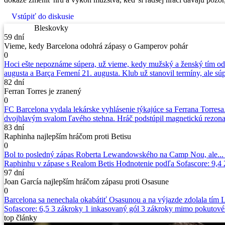
Vstúpiť do diskusie
Bleskovky
59 dní
Vieme, kedy Barcelona odohrá zápasy o Gamperov pohár
0
Hoci ešte nepoznáme súpera, už vieme, kedy mužský a ženský tím o
augusta a Barça Femení 21. augusta. Klub už stanovil termíny, ale súp
82 dní
Ferran Torres je zranený
0
FC Barcelona vydala lekárske vyhlásenie týkajúce sa Ferrana Torresa
dvojhlavým svalom ľavého stehna. Hráč podstúpil magnetickú rezona
83 dní
Raphinha najlepším hráčom proti Betisu
0
Bol to posledný zápas Roberta Lewandowského na Camp Nou, ale... boh
Raphinhu v zápase s Realom Betis Hodnotenie podľa Sofascore: 9,4 2
97 dní
Joan García najlepším hráčom zápasu proti Osasune
0
Barcelona sa nenechala okabátiť Osasunou a na výjazde zdolala tím L
Sofascore: 6,5 3 zákroky 1 inkasovaný gól 3 zákroky mimo pokuto
top
články