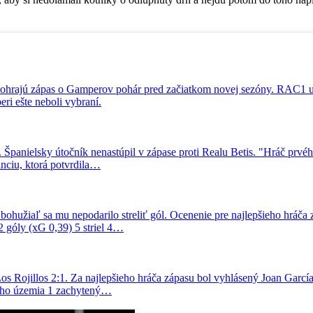
dohrajú zápas o Gamperov pohár pred začiatkom novej sezóny. RAC1 
eri ešte neboli vybraní.
. Španielsky útočník nenastúpil v zápase proti Realu Betis. "Hráč prv
nciu, ktorá potvrdila…
užiaľ sa mu nepodarilo streliť gól. Ocenenie pre najlepšieho hráča zá
 góly (xG 0,39) 5 striel 4…
os Rojillos 2:1. Za najlepšieho hráča zápasu bol vyhlásený Joan Garcí
vého územia 1 zachytený…