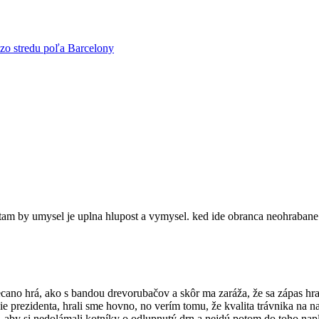
zo stredu poľa Barcelony
i tam by umysel je uplna hlupost a vymysel. ked ide obranca neohrabane 
cano hrá, ako s bandou drevorubačov a skôr ma zaráža, že sa zápas hra
e prezidenta, hrali sme hovno, no verím tomu, že kvalita trávnika na 
, aby si nedolámali kotníky o odlupnutý drn a nejdú potom do toho nap