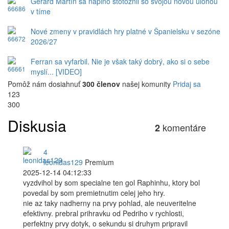
Gerard Martín sa naplno stotožnil so svojou novou úlohou
v tíme
Nové zmeny v pravidlách hry platné v Španielsku v sezóne
2026/27
Ferran sa vyfarbil. Nie je však taký dobrý, ako si o sebe
myslí... [VIDEO]
Pomôž nám dosiahnuť
300 členov
našej komunity
Pridaj sa
123
300
Diskusia
komentáre
2
4
leonidas129
Premium
2025-12-14 04:12:33
vyzdvihol by som specialne ten gol Raphinhu, ktory bol
povedal by som premietnutim celej jeho hry.
nie az taky nadherny na prvy pohlad, ale neuveritelne
efektivny. prebral prihravku od Pedriho v rychlosti,
perfektny prvy dotyk, o sekundu si druhym pripravil