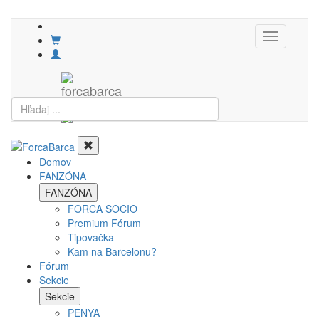
Toggle
navigation
Domov
FANZÓNA
FANZÓNA
FORCA SOCIO
Premium Fórum
Tipovačka
Kam na Barcelonu?
Fórum
Sekcie
Sekcie
PENYA