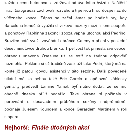
každou cenu betonovat a zdržovat od úvodního hvizdu. Naštěstí
hráči
Blaugranas
zachovali rozvahu a trpělivou hrou dospěli až do
vítězného konce. Zápas se začal lámat po hodině hry, kdy
Barcelona konečně využila chvilkové mezery mezi liniemi soupeře
a pohotový Raphinha zakončil zpoza vápna útočnou akci Pedriho.
Brazilec poté využil zaváhání obránce Cateny a přidal v poslední
desetiminutovce druhou branku. Trpělivost tak přinesla své ovoce,
obranou unavená Osasuna už se totiž na žádnou odpověď
nezmohla. Poklonu si už tradičně zaslouží také Pedri, který má na
kontě již pátou ligovou asistenci v této sezóně. Další povedené
utkání má za sebou také Eric García a opětovné záblesky
geniality předvedl Lamine Yamal, byť nutno dodat, že se mu
obecně dneska příliš nedařilo. Také obrana si počínala v
porovnání s dosavadním průběhem sezóny nadprůměrně,
počínaje Julesem Koundém a konče Gerardem Martínem v roli
stopera.
Nejhorší:
Finále útočných akcí