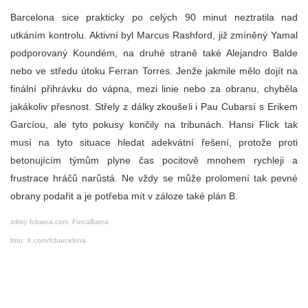
Barcelona sice prakticky po celých 90 minut neztratila nad
utkáním kontrolu. Aktivní byl Marcus Rashford, již zmíněný Yamal
podporovaný Koundém, na druhé straně také Alejandro Balde
nebo ve středu útoku Ferran Torres. Jenže jakmile mělo dojít na
finální přihrávku do vápna, mezi linie nebo za obranu, chyběla
jakákoliv přesnost. Střely z dálky zkoušeli i Pau Cubarsí s Erikem
Garcíou, ale tyto pokusy končily na tribunách. Hansi Flick tak
musí na tyto situace hledat adekvátní řešení, protože proti
betonujícím týmům plyne čas pocitově mnohem rychleji a
frustrace hráčů narůstá. Ne vždy se může prolomení tak pevné
obrany podařit a je potřeba mít v záloze také plán B.
zdroj: fcbarca.com, ForcaBarca
foto: X.com/fcbarcelona