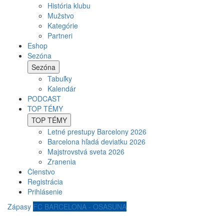
História klubu
Mužstvo
Kategórie
Partneri
Eshop
Sezóna
Sezóna
Tabuľky
Kalendár
PODCAST
TOP TÉMY
TOP TÉMY
Letné prestupy Barcelony 2026
Barcelona hľadá deviatku 2026
Majstrovstvá sveta 2026
Zranenia
Členstvo
Registrácia
Prihlásenie
Zápasy
FC BARCELONA - OSASUNA