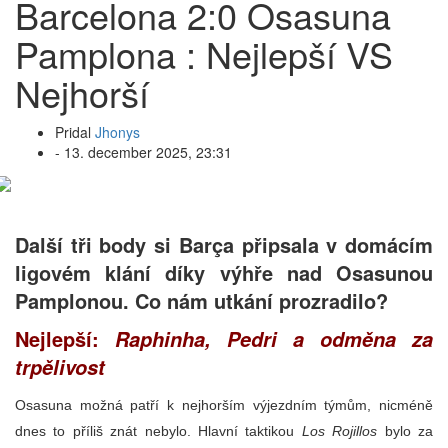
Barcelona 2:0 Osasuna
Pamplona : Nejlepší VS
Nejhorší
Pridal
Jhonys
-
13. december 2025, 23:31
Další tři body si Barça připsala v domácím
ligovém klání díky výhře nad Osasunou
Pamplonou. Co nám utkání prozradilo?
Nejlepší:
Raphinha, Pedri a odměna za
trpělivost
Osasuna možná patří k nejhorším výjezdním týmům, nicméně
dnes to příliš znát nebylo. Hlavní taktikou
Los Rojillos
bylo za