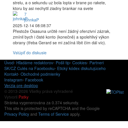
strelu, a o sekundu uz bola lopta v brane po rakete,
ktoru by asi nechytil ziadny brankar na svete
7
johnkaP
2025-12-14 08:08:37
Přestože Osasuna určitě není žádný ofenzivní zázrak,
zmínil bych i čisté konto (konečně) a spolehlivý výkon
obrany (třeba Gerard se mi začíná líbit čím dál víc).
Vstúpiť do diskusie
Úvod
•
Hľadáme redaktorov
•
Pošli tip
•
Cookies
•
Partneri
SK/CZ Culés na Facebooku
•
Etický kódex diskutujúceho
Kontakt
•
Obchodné podmienky
Instagram
•
Facebook
Verzia pre desktop
© 2013-2026 Všetky práva vyhradené
Vytvoril
Patky
Stránka vygenerována za 0.374 sekundy.
This site is protected by reCAPTCHA and the Google
Privacy Policy
and
Terms of Service
apply.