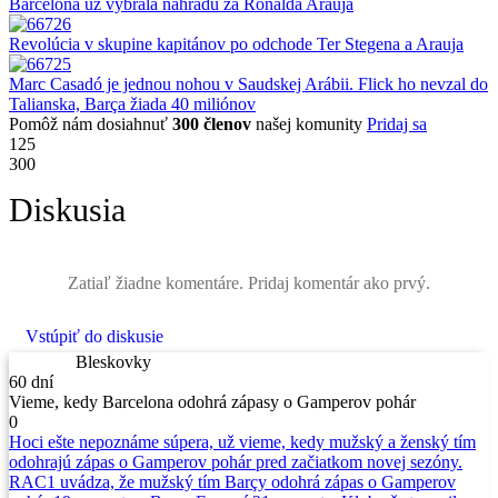
Barcelona už vybrala náhradu za Ronalda Arauja
Revolúcia v skupine kapitánov po odchode Ter Stegena a Arauja
Marc Casadó je jednou nohou v Saudskej Arábii. Flick ho nevzal do
Talianska, Barça žiada 40 miliónov
Pomôž nám dosiahnuť
300 členov
našej komunity
Pridaj sa
125
300
Diskusia
Zatiaľ žiadne komentáre. Pridaj komentár ako prvý.
Vstúpiť do diskusie
Bleskovky
60 dní
Vieme, kedy Barcelona odohrá zápasy o Gamperov pohár
0
Hoci ešte nepoznáme súpera, už vieme, kedy mužský a ženský tím
odohrajú zápas o Gamperov pohár pred začiatkom novej sezóny.
RAC1 uvádza, že mužský tím Barçy odohrá zápas o Gamperov