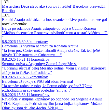
1371
Masterclass Deca alebo ako športový riaditeľ Barcelony presvedčil
Rodriho
1371
Ronald Araujo odchádza na hosťovanie do Liverpoolu, here we go!
nové
komentáre
Barça po odchode Arauja vstupuje do boja o Cutiho Romera
"Možno chceme len Romerovi zdvihnúť cenu a nasrať Atlético... 🤣
"
8.8.2026 16:39
8
komentárov
Barcelona už vybrala náhradu za Ronalda Arauja
"Já jsem pro, Cortés může nahradit Arauja skvěle. Tak teď ještě
přivést TOP stopera ke Cubarsimu.…"
8.8.2026 16:21
11
komentárov
Smutná správa z Argentíny: Zomrel Jorge Messi
"Úprimnú sústrasť celej Messiho rodine. Viem z vlastnej skúsenosti
aké je to to ťažké, keď odíde…"
8.8.2026 16:02
6
komentárov
Barcelona už rokuje s PSG ohľadom Ferrana!
"Ja nemám radosť z toho, že Ferran odíde, vy áno? Týmto
rozhodnutím sa zbavíme poslednej 9iny a…"
8.8.2026 15:58
11
komentárov
Revolúcia v skupine kapitánov po odchode Ter Stegena a Arauja
"FDJ, Raphinha, Pedri sú myslím jasná trojka kapitánov. Možno
Olma by som dal ako 4-teho. Vek aj…"