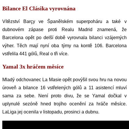
Bilance El Clásika vyrovnána
Vítězství Barçy ve Španělském superpoháru a také v
dubnovém zápase proti Realu Madrid znamená, že
Barcelona opět po delší době vyrovnala bilanci vzájemých
výher. Těch mají nyní oba týmy na kontě 106. Barcelona
vstřelila 441 gólů, Real o tři více.
Yamal 3x hráčem měsíce
Mladý odchovanec La Masie opět povýšil svou hru na novou
úroveň a bilance 16 vstřelených gólů a 11 asistencí mluví
sama za sebe. Není proto divu, že se Yamal dočkal v
uplynulé sezóně hned trojího ocenění za hráče měsíce.
LaLiga jej ocenila v listopadu, prosinci a dubnu.