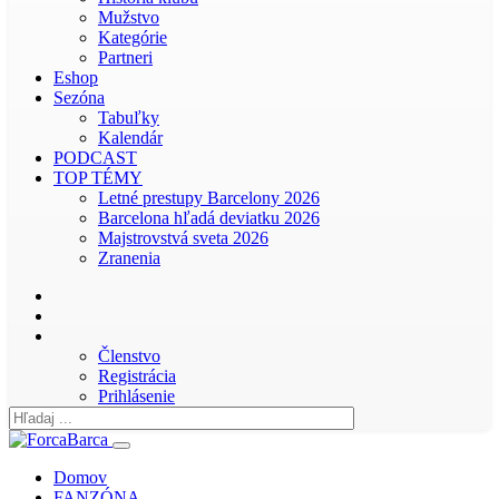
Mužstvo
Kategórie
Partneri
Eshop
Sezóna
Tabuľky
Kalendár
PODCAST
TOP TÉMY
Letné prestupy Barcelony 2026
Barcelona hľadá deviatku 2026
Majstrovstvá sveta 2026
Zranenia
Členstvo
Registrácia
Prihlásenie
Domov
FANZÓNA