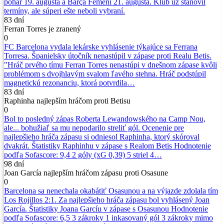
pohár 19. augusta a Barça Femení 21. augusta. Klub už stanovil
termíny, ale súperi ešte neboli vybraní.
83 dní
Ferran Torres je zranený
0
FC Barcelona vydala lekárske vyhlásenie týkajúce sa Ferrana
Torresa. Španielsky útočník nenastúpil v zápase proti Realu Betis.
"Hráč prvého tímu Ferran Torres nenastúpi v dnešnom zápase kvôli
problémom s dvojhlavým svalom ľavého stehna. Hráč podstúpil
magnetickú rezonanciu, ktorá potvrdila…
83 dní
Raphinha najlepším hráčom proti Betisu
0
Bol to posledný zápas Roberta Lewandowského na Camp Nou,
ale... bohužiaľ sa mu nepodarilo streliť gól. Ocenenie pre
najlepšieho hráča zápasu si odniesol Raphinha, ktorý skóroval
dvakrát. Štatistiky Raphinhu v zápase s Realom Betis Hodnotenie
podľa Sofascore: 9,4 2 góly (xG 0,39) 5 striel 4…
98 dní
Joan García najlepším hráčom zápasu proti Osasune
0
Barcelona sa nenechala okabátiť Osasunou a na výjazde zdolala tím
Los Rojillos 2:1. Za najlepšieho hráča zápasu bol vyhlásený Joan
García. Štatistiky Joana Garcíu v zápase s Osasunou Hodnotenie
podľa Sofascore: 6,5 3 zákroky 1 inkasovaný gól 3 zákroky mimo