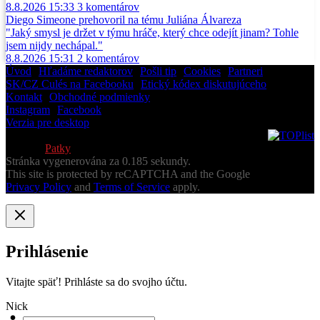
8.8.2026 15:33
3
komentárov
Diego Simeone prehovoril na tému Juliána Álvareza
"Jaký smysl je držet v týmu hráče, který chce odejít jinam? Tohle
jsem nijdy nechápal."
8.8.2026 15:31
2
komentárov
Úvod
•
Hľadáme redaktorov
•
Pošli tip
•
Cookies
•
Partneri
SK/CZ Culés na Facebooku
•
Etický kódex diskutujúceho
Kontakt
•
Obchodné podmienky
Instagram
•
Facebook
Verzia pre desktop
© 2013-2026 Všetky práva vyhradené
Vytvoril
Patky
Stránka vygenerována za 0.185 sekundy.
This site is protected by reCAPTCHA and the Google
Privacy Policy
and
Terms of Service
apply.
Prihlásenie
Vitajte späť! Prihláste sa do svojho účtu.
Nick