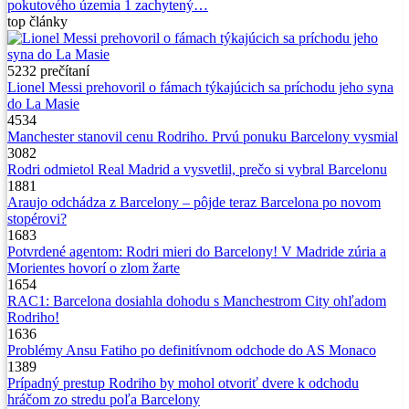
pokutového územia 1 zachytený…
top
články
5232
prečítaní
Lionel Messi prehovoril o fámach týkajúcich sa príchodu jeho syna
do La Masie
4534
Manchester stanovil cenu Rodriho. Prvú ponuku Barcelony vysmial
3082
Rodri odmietol Real Madrid a vysvetlil, prečo si vybral Barcelonu
1881
Araujo odchádza z Barcelony – pôjde teraz Barcelona po novom
stopérovi?
1683
Potvrdené agentom: Rodri mieri do Barcelony! V Madride zúria a
Morientes hovorí o zlom žarte
1654
RAC1: Barcelona dosiahla dohodu s Manchestrom City ohľadom
Rodriho!
1636
Problémy Ansu Fatiho po definitívnom odchode do AS Monaco
1389
Prípadný prestup Rodriho by mohol otvoriť dvere k odchodu
hráčom zo stredu poľa Barcelony