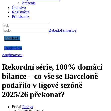
Zranenia
Členstvo
Registrácia
Prihlásenie
Zabudol si heslo?
Registrácia
Zaujímavosti
Rekordní série, 100% domácí
bilance – co vše se Barceloně
podařilo v ligové sezóně
2025/26 překonat?
Pridal
Jhonys