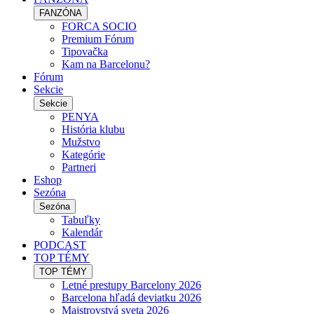
FANZÓNA
FORCA SOCIO
Premium Fórum
Tipovačka
Kam na Barcelonu?
Fórum
Sekcie
Sekcie
PENYA
História klubu
Mužstvo
Kategórie
Partneri
Eshop
Sezóna
Sezóna
Tabuľky
Kalendár
PODCAST
TOP TÉMY
TOP TÉMY
Letné prestupy Barcelony 2026
Barcelona hľadá deviatku 2026
Majstrovstvá sveta 2026