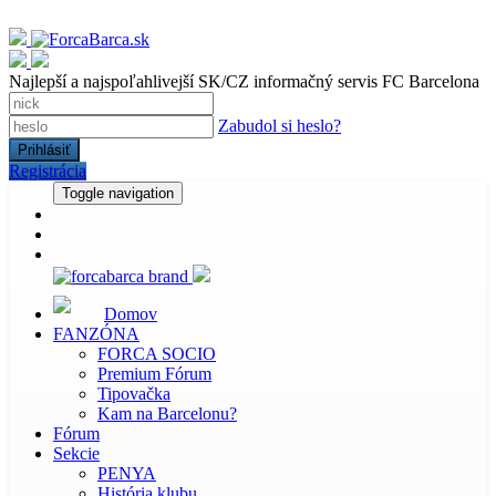
Najlepší a najspoľahlivejší SK/CZ informačný servis FC Barcelona
Zabudol si heslo?
Registrácia
Toggle navigation
Domov
FANZÓNA
FORCA SOCIO
Premium Fórum
Tipovačka
Kam na Barcelonu?
Fórum
Sekcie
PENYA
História klubu