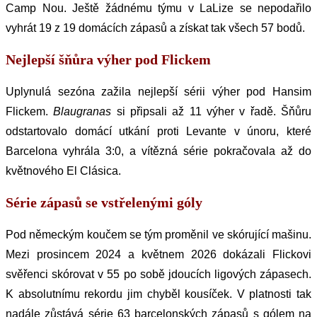
Camp Nou. Ještě žádnému týmu v LaLize se nepodařilo
vyhrát 19 z 19 domácích zápasů a získat tak všech 57 bodů.
Nejlepší šňůra výher pod Flickem
Uplynulá sezóna zažila nejlepší sérii výher pod Hansim
Flickem.
Blaugranas
si připsali až 11 výher v řadě. Šňůru
odstartovalo domácí utkání proti Levante v únoru, které
Barcelona vyhrála 3:0, a vítězná série pokračovala až do
květnového El Clásica.
Série zápasů se vstřelenými góly
Pod německým koučem se tým proměnil ve skórující mašinu.
Mezi prosincem 2024 a květnem 2026 dokázali Flickovi
svěřenci skórovat v 55 po sobě jdoucích ligových zápasech.
K absolutnímu rekordu jim chyběl kousíček. V platnosti tak
nadále zůstává série 63 barcelonských zápasů s gólem na