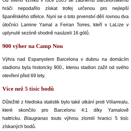
Od svého vzniku v roce 2005 se žádnému barcelonskému
hráči nepodařilo získat trofej určenou pro nejlepší
španělského střelce. Nyní se o toto prvenství dělí rovnou dva
útočníci Lamine Yamal a Ferran Torres, kteří v LaLize v
uplynulé sezóně shodně nasázeli 16 gólů.
900 výher na Camp Nou
Výhra nad Espanyolem Barcelona v dubnu na domácím
stadionu byla historicky 900., kterou stadion zažil od svého
otevření před 69 lety.
Více než 5 tisíc bodů
Důležité z hlediska statistik bylo také utkání proti Villarrealu,
které skončilo pro Barcelonu 4:1 díky Yamalově
hattricku.
Blaugranas
touto výhrou zlomili hranici 5 tisíc
získaných bodů.