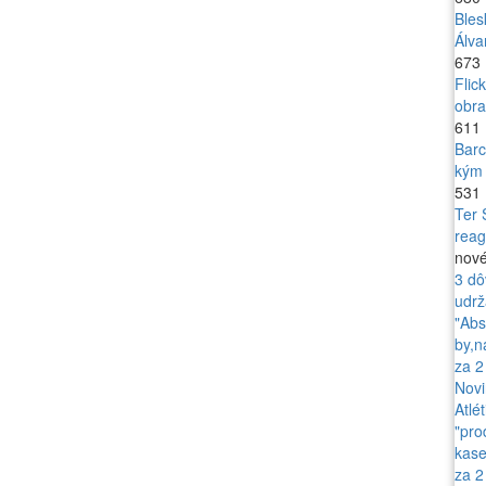
Bles
Álva
673
Flic
obr
611
Barc
kým 
531
Ter 
reag
nov
3 dô
udrž
"Abs
by,n
za 2
Novi
Atlét
"pro
kase
za 2