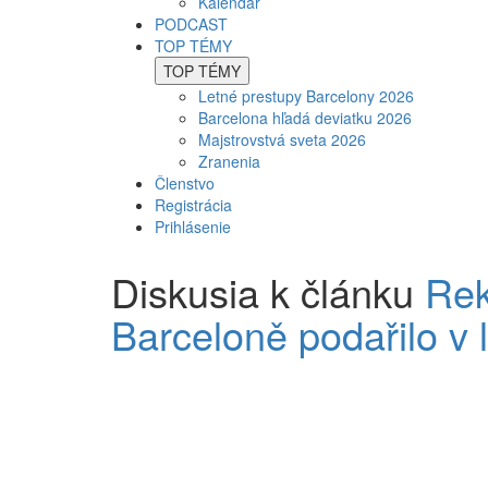
Kalendár
PODCAST
TOP TÉMY
TOP TÉMY
Letné prestupy Barcelony 2026
Barcelona hľadá deviatku 2026
Majstrovstvá sveta 2026
Zranenia
Členstvo
Registrácia
Prihlásenie
Diskusia k článku
Rek
Barceloně podařilo v