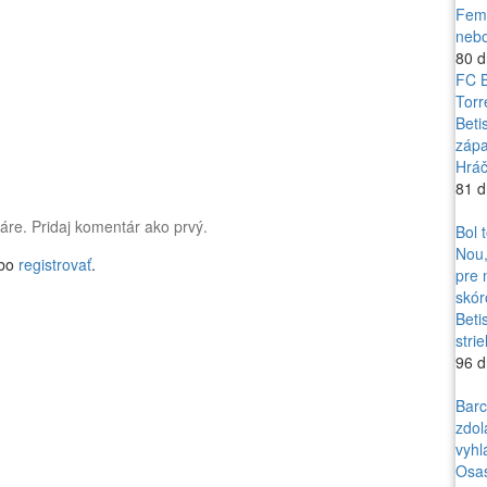
Feme
nebo
80 d
FC B
Torr
Beti
zápa
Hráč
81 d
áre. Pridaj komentár ako prvý.
Bol 
Nou,
bo
registrovať
.
pre 
skór
Beti
stri
96 d
Barc
zdol
vyhl
Osas