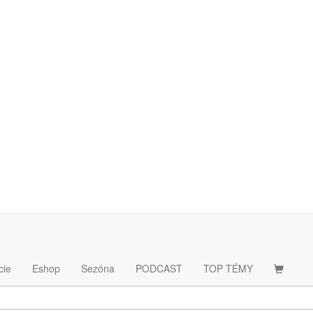
 FC Barcelona
Zabudol si heslo
cie
Eshop
Sezóna
PODCAST
TOP TÉMY