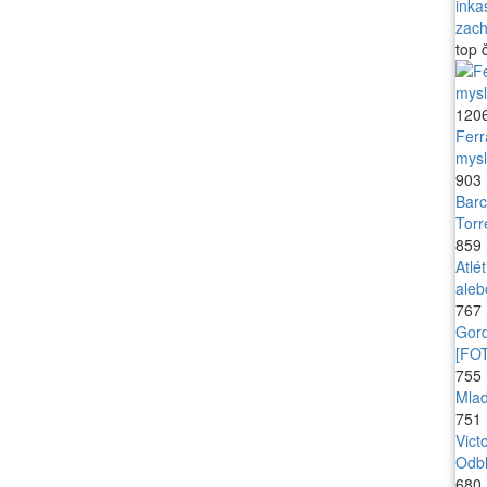
inka
zac
top
č
120
Ferr
mysl
903
Barc
Torr
859
Atlé
aleb
767
Gord
[FO
755
Mlad
751
Vict
Odbl
680