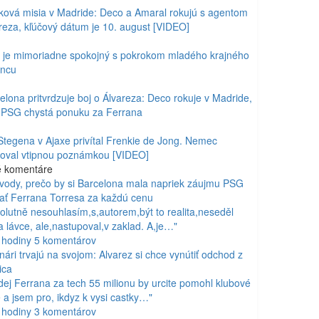
ková misia v Madride: Deco a Amaral rokujú s agentom
reza, kľúčový dátum je 10. august [VIDEO]
k je mimoriadne spokojný s pokrokom mladého krajného
ancu
elona pritvrdzuje boj o Álvareza: Deco rokuje v Madride,
PSG chystá ponuku za Ferrana
Stegena v Ajaxe privítal Frenkie de Jong. Nemec
oval vtipnou poznámkou [VIDEO]
é
komentáre
vody, prečo by si Barcelona mala napriek záujmu PSG
ať Ferrana Torresa za každú cenu
olutně nesouhlasím,s,autorem,být to realita,neseděl
a lávce, ale,nastupoval,v zaklad. A,je…"
 hodiny
5
komentárov
nári trvajú na svojom: Alvarez si chce vynútiť odchod z
ica
dej Ferrana za tech 55 milionu by urcite pomohl klubové
 a jsem pro, ikdyz k vysi castky…"
 hodiny
3
komentárov