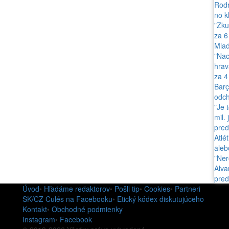
Rodr
no k
"Zku
za 6
Mlad
"Nac
hrav
za 4
Barç
odch
"Je 
mil.
pred
Atlé
aleb
"Ner
Alva
pred
Úvod
•
Hľadáme redaktorov
•
Pošli tip
•
Cookies
•
Partneri
SK/CZ Culés na Facebooku
•
Etický kódex diskutujúceho
Kontakt
•
Obchodné podmienky
Instagram
•
Facebook