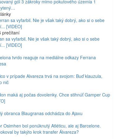
sovaný gól 3 zákroky mimo pokutového územia 1
hytený…
lánky
6
prečítaní
an sa vyfarbil. Nie je však taký dobrý, ako si o sebe
í... [VIDEO]
elona tvrdo reaguje na mediálne odkazy Ferrana
esa
tico v prípade Alvareza trvá na svojom: Buď klauzula,
o nič
on maká aj počas dovolenky. Chce stihnúť Gamper Cup
TO]
ý obranca Blaugranas odchádza do Ajaxu
or Osimhen bol ponúknutý Atléticu, ale aj Barcelone.
okoval by takýto krok transfer Álvareza?