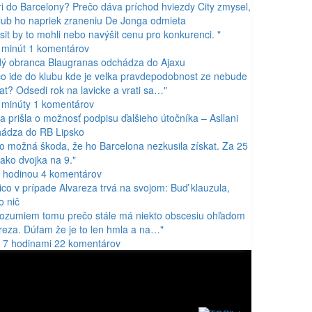
i do Barcelony? Prečo dáva príchod hviezdy City zmysel,
lub ho napriek zraneniu De Jonga odmieta
sit by to mohli nebo navýšit cenu pro konkurenci. "
 minút
1
komentárov
ý obranca Blaugranas odchádza do Ajaxu
o ide do klubu kde je velka pravdepodobnost ze nebude
at? Odsedi rok na lavicke a vrati sa…"
 minúty
1
komentárov
a prišla o možnosť podpisu ďalšieho útočníka – Asllani
ádza do RB Lipsko
to možná škoda, že ho Barcelona nezkusila získat. Za 25
 jako dvojka na 9."
 hodinou
4
komentárov
tico v prípade Alvareza trvá na svojom: Buď klauzula,
o nič
ozumiem tomu prečo stále má niekto obscesiu ohľadom
reza. Dúfam že je to len hmla a na…"
 7 hodinami
22
komentárov