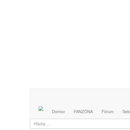
Najlepší a najspoľahlivejší SK/CZ informačný servis
Domov
FANZÓNA
Fórum
Sek