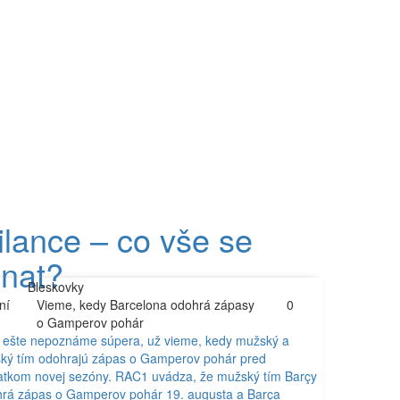
lance – co vše se
onat?
Bleskovky
ní
Vieme, kedy Barcelona odohrá zápasy
0
o Gamperov pohár
 ešte nepoznáme súpera, už vieme, kedy mužský a
ký tím odohrajú zápas o Gamperov pohár pred
atkom novej sezóny. RAC1 uvádza, že mužský tím Barçy
rá zápas o Gamperov pohár 19. augusta a Barça