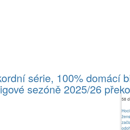
ordní série, 100% domácí bi
 ligové sezóně 2025/26 přek
58 d
Hoci
žens
zači
odoh