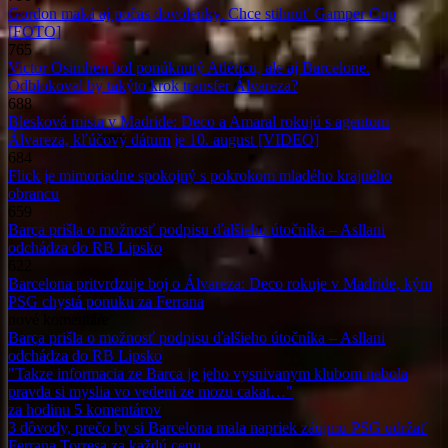
Gordon maká aj počas dovolenky. Chce stihnúť Gamper Cup
[FOTO]
765
Victor Osimhen bol ponúknutý Atléticu, ale aj Barcelone.
Odblokoval by takýto krok transfer Álvareza?
688
Blesková misia v Madride: Deco a Amaral rokujú s agentom
Álvareza, kľúčový dátum je 10. august [VIDEO]
684
Flick je mimoriadne spokojný s pokrokom mladého krajného
obrancu
659
Barça prišla o možnosť podpisu ďalšieho útočníka – Asllani
odchádza do RB Lipsko
622
Barcelona pritvrdzuje boj o Álvareza: Deco rokuje v Madride, kým
PSG chystá ponuku za Ferrana
nové
komentáre
Barça prišla o možnosť podpisu ďalšieho útočníka – Asllani
odchádza do RB Lipsko
"Takze informacia ze Barca je jeho vysnivanym klubom nebola
pravda si myslia vo vedeni ze mozu cakat…"
za hodinu
5
komentárov
3 dôvody, prečo by si Barcelona mala napriek záujmu PSG udržať
Ferrana Torresa za každú cenu