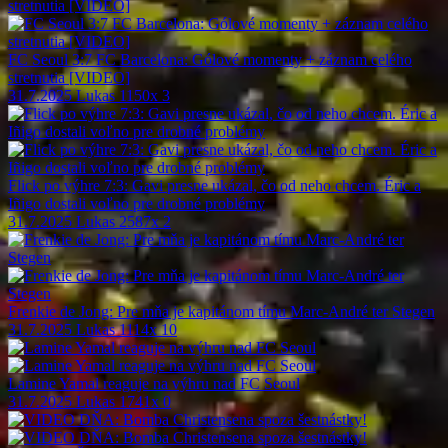
FC Seoul 3:7 FC Barcelona: Gólové momenty + záznam celého
stretnutia [VIDEO]
31.7.2025
Lukas
1150x
3
Flick po výhre 7:3: Gavi presne ukázal, čo od neho chcem. Éric a
Iñigo dostali voľno pre drobné problémy
31.7.2025
Lukas
2587x
2
Frenkie de Jong: Pre mňa je kapitánom tímu Marc-André ter Stegen
31.7.2025
Lukas
1114x
10
Lamine Yamal reaguje na výhru nad FC Seoul
31.7.2025
Lukas
1741x
0