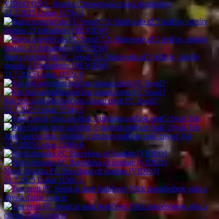
VIDEO DŇA: Bomba Christensena spoza šestnástky!
31.7.2025
Lukas
1179x
3
Barça rozstrieľala FC Seoul 7:3. Skórovalo až 5 hráčov, minúty
dostalo 23 futbalistov [REVIEW]
31.7.2025
Lukas
1152x
0
Kto bol najlepším hráčom zápasu proti FC Seoul?
31.7.2025
Lukas
1534x
3
Joan García dnes zaváhal, v druhom polčase opäť chytal Tek
31.7.2025
Lukas
2198x
6
Nová desiatka FC Barcelona už úraduje [VIDEO]
31.7.2025
Lukas
1156x
1