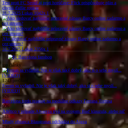
Test proti FC Seoul aj proti horúčave: Flick prispôsobuje plán a
chystá ďalšie rotácie
31.7.2025
Lukas
1042x
1
Ako sledovať najbližšie prípravné zápasy Barçy online zadarmo a
cez stream?
31.7.2025
Lukas
2356x
1
top
články
1243
prečítaní
Ferran sa vyfarbil. Nie je však taký dobrý, ako si o sebe myslí...
[VIDEO]
926
Barcelona tvrdo reaguje na mediálne odkazy Ferrana Torresa
906
Atlético v prípade Alvareza trvá na svojom: Buď klauzula, alebo nič
811
Mladý obranca Blaugranas odchádza do Ajaxu
790