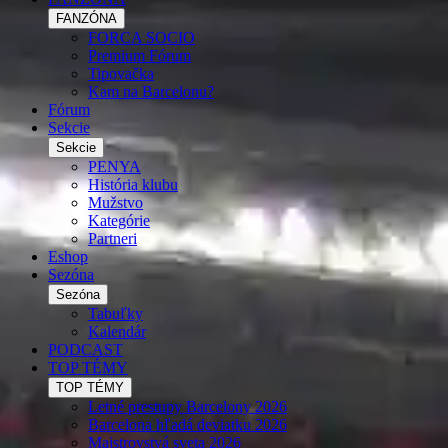
FANZÓNA
FORCA SOCIO
Premium Fórum
Tipovačka
Kam na Barcelonu?
Fórum
Sekcie
Sekcie
PENYA
História klubu
Mužstvo
Kategórie
Partneri
Eshop
Sezóna
Sezóna
Tabuľky
Kalendár
PODCAST
TOP TÉMY
TOP TÉMY
Letné prestupy Barcelony 2026
Barcelona hľadá deviatku 2026
Majstrovstvá sveta 2026