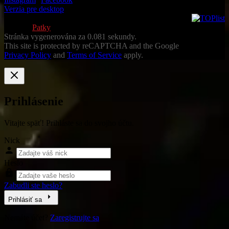
Verzia pre desktop
© 2013-2026 Všetky práva vyhradené
Vytvoril
Patky
Stránka vygenerována za 0.081 sekundy.
This site is protected by reCAPTCHA and the Google
Privacy Policy
and
Terms of Service
apply.
Prihlásenie
Vitajte späť! Prihláste sa do svojho účtu.
Nick
Heslo
Zabudli ste heslo?
Prihlásiť sa
Nemáte účet?
Zaregistrujte sa