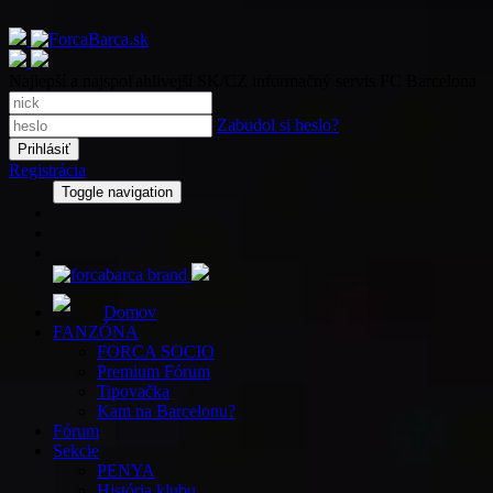
Najlepší a najspoľahlivejší SK/CZ informačný servis FC Barcelona
Zabudol si heslo?
Registrácia
Toggle navigation
Domov
FANZÓNA
FORCA SOCIO
Premium Fórum
Tipovačka
Kam na Barcelonu?
Fórum
Sekcie
PENYA
História klubu