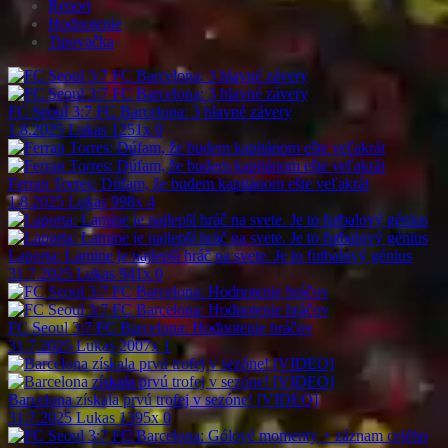
Report
Hodnotenie
Tipovačka
FC Seoul 3:7 FC Barcelona: 3 hlavné závery
1.8.2025
Lukas
1251x
0
Ferran Torres: Dúfam, že budem kapitánom ešte veľakrát
1.8.2025
Lukas
998x
4
Laporta: Lamine je najlepší hráč na svete. Je to futbalový génius
31.7.2025
Lukas
941x
0
FC Seoul 3:7 FC Barcelona: Hodnotenie hráčov
31.7.2025
Lukas
2007x
1
Barcelona získala prvú trofej v sezóne! [VIDEO]
31.7.2025
Lukas
1395x
0