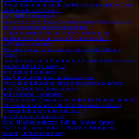
"Predať! Ešte im ho aj zabalit a zaviesť až do parku princov. To by
nám bolo treba naložiť mu…"
za 41 minút
10
komentárov
Rodri do Barcelony? Prečo dáva príchod hviezdy City zmysel, no
klub ho napriek zraneniu De Jonga odmieta
"Admin, naprosto nesúhlasím. Rodriho hodnoty nie sú
neodškoditeľné. Sú neodškriepiteľné. Ono keď dáš…"
za 16 minút
2
komentárov
Novinári trvajú na svojom: Alvarez si chce vynútiť odchod z
Atlética
"prodej Ferrana za tech 55 milionu by urcite pomohl klubové kase a
jsem pro, ikdyz k vysi castky…"
pred hodinou
4
komentárov
Mladý obranca Blaugranas odchádza do Ajaxu
"Naco ide do klubu kde je velka pravdepodobnost ze nebude
hravat? Odsedi rok na lavicke a vrati sa…"
pred 2 hodinami
1
komentárov
Atlético v prípade Alvareza trvá na svojom: Buď klauzula, alebo nič
"Nerozumiem tomu prečo stále má niekto obscesiu ohľadom
Alvareza. Dúfam že je to len hmla a na…"
pred 9 hodinami
23
komentárov
Úvod
•
Hľadáme redaktorov
•
Pošli tip
•
Cookies
•
Partneri
SK/CZ Culés na Facebooku
•
Etický kódex diskutujúceho
Kontakt
•
Obchodné podmienky
Instagram
•
Facebook