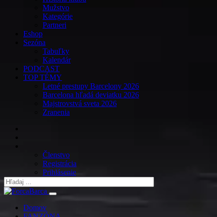
Mužstvo
Kategórie
Partneri
Eshop
Sezóna
Tabuľky
Kalendár
PODCAST
TOP TÉMY
Letné prestupy Barcelony 2026
Barcelona hľadá deviatku 2026
Majstrovstvá sveta 2026
Zranenia
Členstvo
Registrácia
Prihlásenie
Domov
FANZÓNA