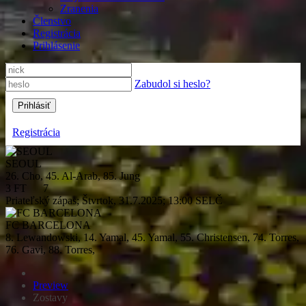
Zranenia
Členstvo
Registrácia
Prihlásenie
Zabudol si heslo?
Registrácia
SEOUL
26. Cho, 45. Al-Arab, 85. Jung
3
FT
7
Priateľský zápas; Štvrtok, 31.7.2025; 13:00 SELČ
FC BARCELONA
8. Lewandowski, 14. Yamal, 45. Yamal, 55. Christensen, 74. Torres,
76. Gavi, 88. Torres,
Preview
Zostavy