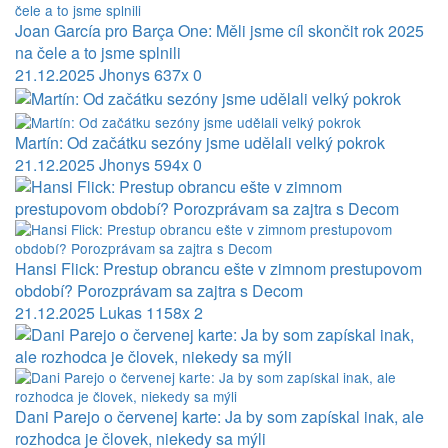
Joan García pro Barça One: Měli jsme cíl skončit rok 2025
na čele a to jsme splnili
21.12.2025
Jhonys
637x
0
Martín: Od začátku sezóny jsme udělali velký pokrok
21.12.2025
Jhonys
594x
0
Hansi Flick: Prestup obrancu ešte v zimnom prestupovom
období? Porozprávam sa zajtra s Decom
21.12.2025
Lukas
1158x
2
Dani Parejo o červenej karte: Ja by som zapískal inak, ale
rozhodca je človek, niekedy sa mýli