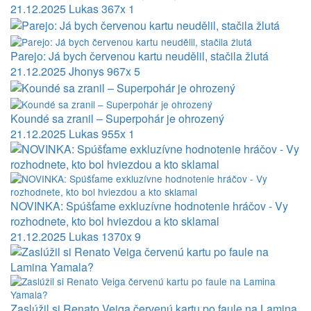
21.12.2025
Lukas
367x
1
Parejo: Já bych červenou kartu neudělil, stačila žlutá
21.12.2025
Jhonys
967x
5
Koundé sa zranil – Superpohár je ohrozený
21.12.2025
Lukas
955x
1
NOVINKA: Spúšťame exkluzívne hodnotenie hráčov - Vy
rozhodnete, kto bol hviezdou a kto sklamal
21.12.2025
Lukas
1370x
9
Zaslúžil si Renato Veiga červenú kartu po faule na Lamina