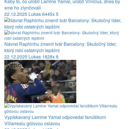
Keby to, čo urobil Lamine Yamal, urobil Vinícius, dnes by
sme ho zlynčovali
22.12.2025
Lukas
6445x
5
Návrat Raphinhu zmenil tvár Barcelony: Skutočný líder,
ktorý robí ostatných lepšími
22.12.2025
Lukas
1828x
8
Vypískavaný Lamine Yamal odpovedal fanúšikom
Villarrealu gólovou oslavou