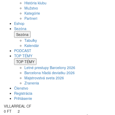
História klubu
Mužstvo
Kategórie
Partneri
Eshop
Sezóna
Sezóna
Tabuľky
Kalendár
PODCAST
TOP TÉMY
TOP TÉMY
Letné prestupy Barcelony 2026
Barcelona hľadá deviatku 2026
Majstrovstvá sveta 2026
Zranenia
Členstvo
Registrácia
Prihlásenie
VILLARREAL CF
0
FT
2