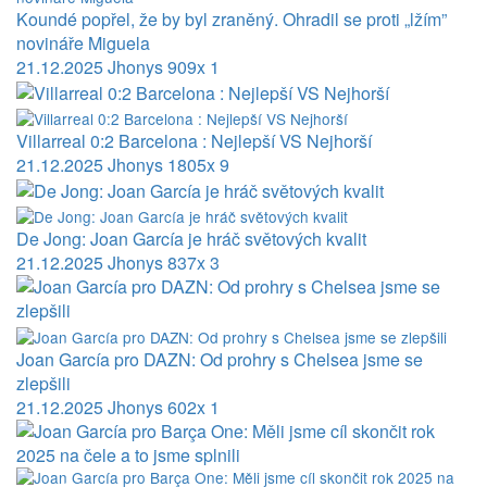
Koundé popřel, že by byl zraněný. Ohradil se proti „lžím”
novináře Miguela
21.12.2025
Jhonys
909x
1
Villarreal 0:2 Barcelona : Nejlepší VS Nejhorší
21.12.2025
Jhonys
1805x
9
De Jong: Joan García je hráč světových kvalit
21.12.2025
Jhonys
837x
3
Joan García pro DAZN: Od prohry s Chelsea jsme se
zlepšili
21.12.2025
Jhonys
602x
1