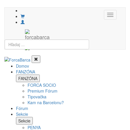
Toggle
navigation
Domov
FANZÓNA
FANZÓNA
FORCA SOCIO
Premium Fórum
Tipovačka
Kam na Barcelonu?
Fórum
Sekcie
Sekcie
PENYA