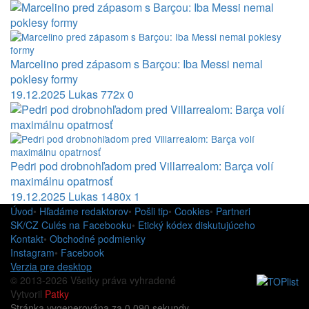
Marcelino pred zápasom s Barçou: Iba Messi nemal
poklesy formy
19.12.2025
Lukas
772x
0
Pedri pod drobnohľadom pred Villarrealom: Barça volí
maximálnu opatrnosť
19.12.2025
Lukas
1480x
1
Úvod
•
Hľadáme redaktorov
•
Pošli tip
•
Cookies
•
Partneri
SK/CZ Culés na Facebooku
•
Etický kódex diskutujúceho
Kontakt
•
Obchodné podmienky
Instagram
•
Facebook
Verzia pre desktop
© 2013-2026 Všetky práva vyhradené
Vytvoril
Patky
Stránka vygenerována za 0.090 sekundy.