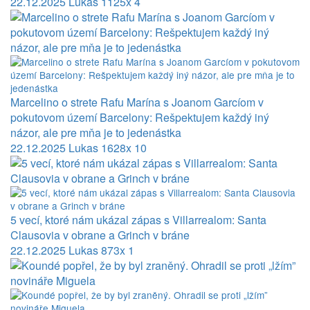
22.12.2025
Lukas
1125x
4
Marcelino o strete Rafu Marína s Joanom Garcíom v
pokutovom území Barcelony: Rešpektujem každý iný
názor, ale pre mňa je to jedenástka
22.12.2025
Lukas
1628x
10
5 vecí, ktoré nám ukázal zápas s Villarrealom: Santa
Clausovia v obrane a Grinch v bráne
22.12.2025
Lukas
873x
1